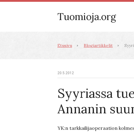
Tuomioja.org
Etusivu
Blogiartikkelit
Syyri
20.5.2012
Syyriassa tu
Annanin suu
YK:n tarkkailijaoperaation kolmes