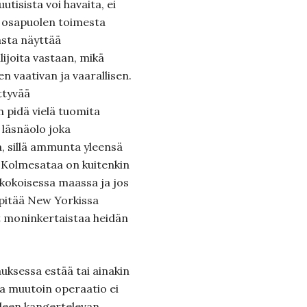
utisista voi havaita, ei
n osapuolen toimesta
asta näyttää
ijoita vastaan, mikä
n vaativan ja vaarallisen.
ttyvää
n pidä vielä tuomita
 läsnäolo joka
a, sillä ammunta yleensä
. Kolmesataa on kuitenkin
 kokoisessa maassa ja jos
pitää New Yorkissa
t moninkertaistaa heidän
auksessa estää tai ainakin
ta muutoin operaatio ei
elleen kangertelevan