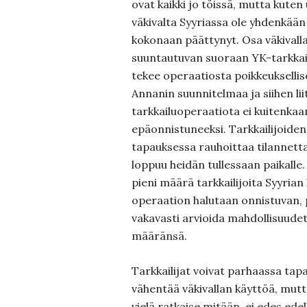
ovat kaikki jo töissä, mutta kuten u
väkivalta Syyriassa ole yhdenkää
kokonaan päättynyt. Osa väkivall
suuntautuvan suoraan YK-tarkkail
tekee operaatiosta poikkeuksellise
Annanin suunnitelmaa ja siihen lii
tarkkailuoperaatiota ei kuitenkaa
epäonnistuneeksi. Tarkkailijoiden
tapauksessa rauhoittaa tilannett
loppuu heidän tullessaan paikalle
pieni määrä tarkkailijoita Syyrian
operaation halutaan onnistuvan, 
vakavasti arvioida mahdollisuude
määränsä.
Tarkkailijat voivat parhaassa tap
vähentää väkivallan käyttöä, mut
vielä ratkaise mitään, ei edes ed