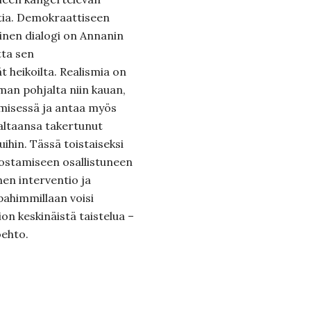
tia. Demokraattiseen
tinen dialogi on Annanin
tta sen
 heikoilta. Realismia on
man pohjalta niin kauan,
ämisessä ja antaa myös
valtaansa takertunut
uihin. Tässä toistaiseksi
inostamiseen osallistuneen
en interventio ja
 pahimmillaan voisi
n keskinäistä taistelua –
oehto.