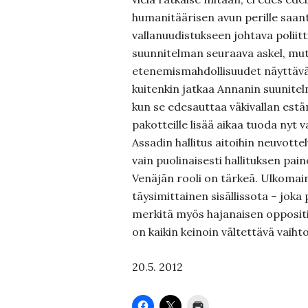
humanitäärisen avun perille saan
vallanuudistukseen johtava poliit
suunnitelman seuraava askel, mu
etenemismahdollisuudet näyttävät
kuitenkin jatkaa Annanin suunitel
kun se edesauttaa väkivallan est
pakotteille lisää aikaa tuoda nyt 
Assadin hallitus aitoihin neuvottel
vain puolinaisesti hallituksen pa
Venäjän rooli on tärkeä. Ulkomain
täysimittainen sisällissota – joka
merkitä myös hajanaisen oppositio
on kaikin keinoin vältettävä vaiht
20.5. 2012