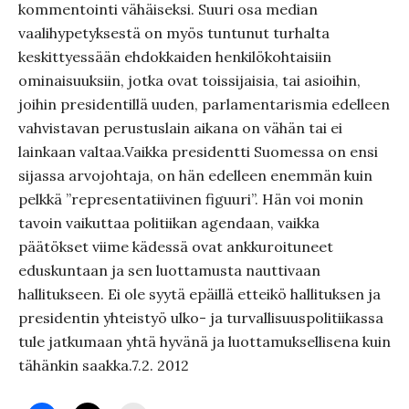
kommentointi vähäiseksi. Suuri osa median
vaalihypetyksestä on myös tuntunut turhalta
keskittyessään ehdokkaiden henkilökohtaisiin
ominaisuuksiin, jotka ovat toissijaisia, tai asioihin,
joihin presidentillä uuden, parlamentarismia edelleen
vahvistavan perustuslain aikana on vähän tai ei
lainkaan valtaa.Vaikka presidentti Suomessa on ensi
sijassa arvojohtaja, on hän edelleen enemmän kuin
pelkkä ”representatiivinen figuuri”. Hän voi monin
tavoin vaikuttaa politiikan agendaan, vaikka
päätökset viime kädessä ovat ankkuroituneet
eduskuntaan ja sen luottamusta nauttivaan
hallitukseen. Ei ole syytä epäillä etteikö hallituksen ja
presidentin yhteistyö ulko- ja turvallisuuspolitiikassa
tule jatkumaan yhtä hyvänä ja luottamuksellisena kuin
tähänkin saakka.7.2. 2012