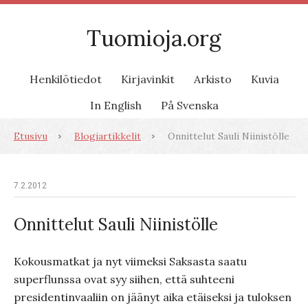
Tuomioja.org
Henkilötiedot
Kirjavinkit
Arkisto
Kuvia
In English
På Svenska
Etusivu
Blogiartikkelit
Onnittelut Sauli Niinistölle
7.2.2012
Onnittelut Sauli Niinistölle
Kokousmatkat ja nyt viimeksi Saksasta saatu
superflunssa ovat syy siihen, että suhteeni
presidentinvaaliin on jäänyt aika etäiseksi ja tuloksen