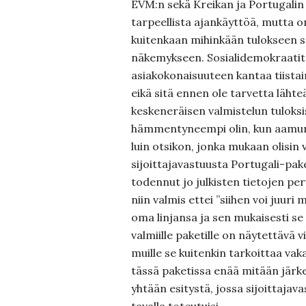
EVM:n sekä Kreikan ja Portugalin 
tarpeellista ajankäyttöä, mutta o
kuitenkaan mihinkään tulokseen s
näkemykseen. Sosialidemokraatit
asiakokonaisuuteen kantaa tiist
eikä sitä ennen ole tarvetta läht
keskeneräisen valmistelun tuloksis
hämmentyneempi olin, kun aamun
luin otsikon, jonka mukaan
olisin
sijoittajavastuusta Portugali-pake
todennut jo julkisten tietojen per
niin valmis ettei ”siihen voi juuri
oma linjansa ja sen mukaisesti se 
valmiille paketille on näytettävä v
muille se kuitenkin tarkoittaa vak
tässä paketissa enää mitään järke
yhtään esitystä, jossa sijoittajav