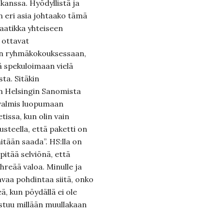
kanssa. Hyödyllistä ja
n eri asia johtaako tämä
aatikka yhteiseen
 ottavat
ain ryhmäkokouksessaan,
eä spekuloimaan vielä
ta. Sitäkin
 Helsingin Sanomista
 valmis luopumaan
tissa, kun olin vain
usteella, että paketti on
 mitään saada”.
HS:lla on
pitää selviönä, että
ihreää valoa. Minulle ja
avaa pohdintaa siitä, onko
ä, kun pöydällä ei ole
astuu millään muullakaan