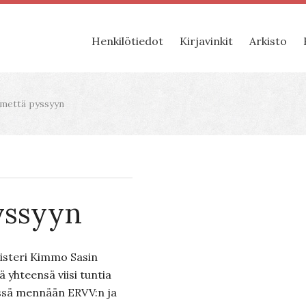
Henkilötiedot
Kirjavinkit
Arkisto
mettä pyssyyn
yssyyn
nisteri Kimmo Sasin
yhteensä viisi tuntia
issä mennään ERVV:n ja