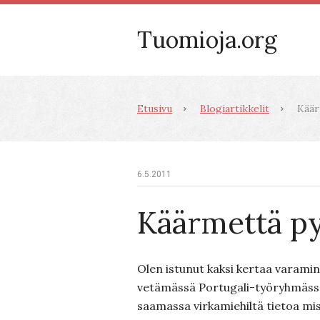
Tuomioja.org
Etusivu
Blogiartikkelit
Käär
6.5.2011
Käärmettä p
Olen istunut kaksi kertaa varami
vetämässä Portugali-työryhmässä 
saamassa virkamiehiltä tietoa m