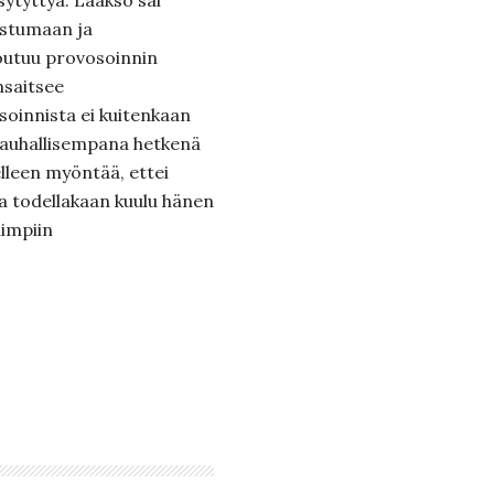
ytyttyä. Laakso sai
ostumaan ja
outuu provosoinnin
nsaitsee
oinnista ei kuitenkaan
rauhallisempana hetkenä
elleen myöntää, ettei
a todellakaan kuulu hänen
uimpiin