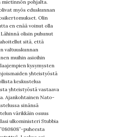
n mietinnön pohjalta.
 olivat myös eduskunnan
uosikertomukset. Olin
ta en enää voinut olla
t. Lähinnä olisin puhunut
hoitellut sitä, että
n valtuuskunnan
nen muihin asioihin
i laajempien kysymysten
ohjoismaiden yhteistyöstä
lista keskustelua
sta yhteistyöstä vastaava
alla. Ajankohtainen Nato-
ustelussa sinänsä
telun värikkäin osuus
llasi ulkoministeri Stubbia
 ”080808”-puheesta