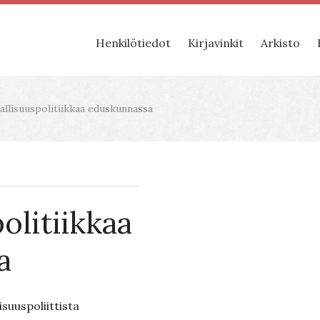
Henkilötiedot
Kirjavinkit
Arkisto
llisuuspolitiikkaa eduskunnassa
olitiikkaa
a
isuuspoliittista