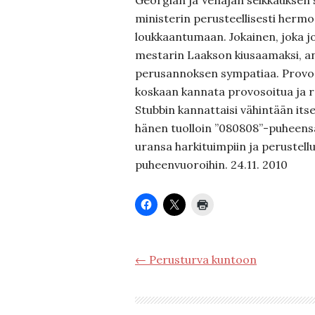
Georgian ja Venäjän selkkauksen s
ministerin perusteellisesti herm
loukkaantumaan. Jokainen, joka j
mestarin Laakson kiusaamaksi, a
perusannoksen sympatiaa. Provos
koskaan kannata provosoitua ja 
Stubbin kannattaisi vähintään its
hänen tuolloin ”080808”-puheens
uransa harkituimpiin ja perustell
puheenvuoroihin. 24.11. 2010
← Perusturva kuntoon