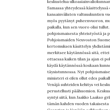
keskustelua ulkoasiainvaliokunna
Samassa yhteydessä käsittelyssä
kansainvälisten valtuuskuntien v
myös pyytänyt puheenvuoron, mut
paikalla, kun sen vuoro olisi tullu
pohjoismaisesta yhteistyöstä ja pa
Pohjoismaiden Neuvoston Suome
kertomuksen käsittelyn yhdistämi
merkitsee käytännössä sitä, ette
ottaessa kaiken tilan ja ajan ei p
käydä käytännössä koskaan kunnol
täysistunnossa. Nyt pohjoismaise
ministeri ei eilen ollut edes paik
Venäjä suhteiden kehitys vei kesk
perustellusti päähuomion. Keskus
syntyi siitä, kun Jaakko Laakso gri
tämän kahden vuoden takaisesta