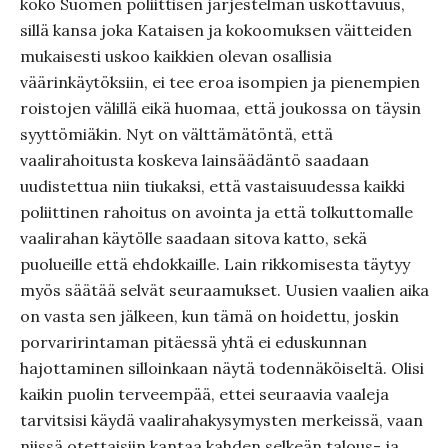
koko Suomen poliittisen järjestelmän uskottavuus,
sillä kansa joka Kataisen ja kokoomuksen väitteiden
mukaisesti uskoo kaikkien olevan osallisia
väärinkäytöksiin, ei tee eroa isompien ja pienempien
roistojen välillä eikä huomaa, että joukossa on täysin
syyttömiäkin. Nyt on välttämätöntä, että
vaalirahoitusta koskeva lainsäädäntö saadaan
uudistettua niin tiukaksi, että vastaisuudessa kaikki
poliittinen rahoitus on avointa ja että tolkuttomalle
vaalirahan käytölle saadaan sitova katto, sekä
puolueille että ehdokkaille. Lain rikkomisesta täytyy
myös säätää selvät seuraamukset. Uusien vaalien aika
on vasta sen jälkeen, kun tämä on hoidettu, joskin
porvaririntaman pitäessä yhtä ei eduskunnan
hajottaminen silloinkaan näytä todennäköiseltä. Olisi
kaikin puolin terveempää, ettei seuraavia vaaleja
tarvitsisi käydä vaalirahakysymysten merkeissä, vaan
niissä otettaisiin kantaa kahden selkeän talous- ja