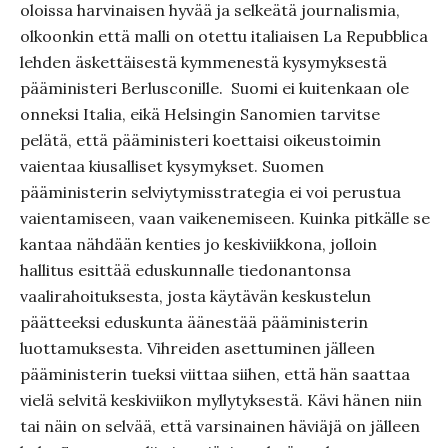
oloissa harvinaisen hyvää ja selkeätä journalismia,
olkoonkin että malli on otettu italiaisen La Repubblica
lehden äskettäisestä kymmenestä kysymyksestä
pääministeri Berlusconille. Suomi ei kuitenkaan ole
onneksi Italia, eikä Helsingin Sanomien tarvitse
pelätä, että pääministeri koettaisi oikeustoimin
vaientaa kiusalliset kysymykset. Suomen
pääministerin selviytymisstrategia ei voi perustua
vaientamiseen, vaan vaikenemiseen. Kuinka pitkälle se
kantaa nähdään kenties jo keskiviikkona, jolloin
hallitus esittää eduskunnalle tiedonantonsa
vaalirahoituksesta, josta käytävän keskustelun
päätteeksi eduskunta äänestää pääministerin
luottamuksesta. Vihreiden asettuminen jälleen
pääministerin tueksi viittaa siihen, että hän saattaa
vielä selvitä keskiviikon myllytyksestä. Kävi hänen niin
tai näin on selvää, että varsinainen häviäjä on jälleen