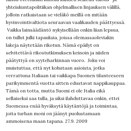
yhteiskuntapolitiikan ohjelmallisen linjauksen välillä,
jolloin ratkaistaan se vieläkö meillä on mitään
hyvinvointivaltiota seuraavan vaalikauden päättyessä.
Vaikka lainsäädäntö nykyisellään onkin liian lepsua,
on tullut julki tapauksia, joissa olemassaoleviakin
lakeja näytetään rikotun. Nämä epäilyt on
selvitettävä rikostutkimuksen keinoin ja niiden
päätyttyä on syyteharkinnan vuoro. Joku voi
muistuttaa, että nyt kohutaan asioista, jotka
verrattuna Italiaan tai vaikkapa Suomen tilanteeseen
parikymmentä vuotta sitten edustavat nappikauppaa.
Tämä on totta, mutta Suomi ei ole Italia eikä
sellaiseksi saa tulla, ja siksi ilahduttavaa onkin, ettei
Suomessa enää hyväksytä käytäntöjä ja toimintaa,
joita turhan moni on jäänyt puolustamaan
ammoisena maan tapana. 27.9. 2009