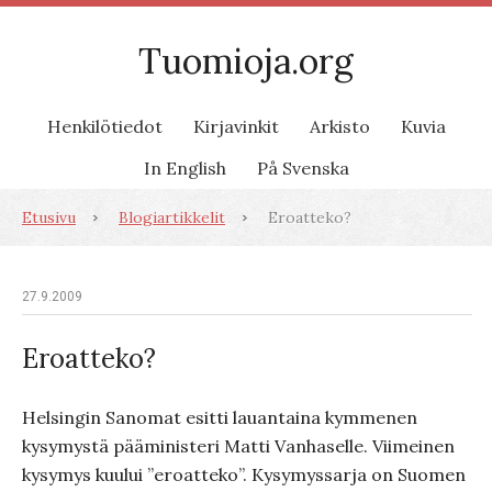
Tuomioja.org
Henkilötiedot
Kirjavinkit
Arkisto
Kuvia
In English
På Svenska
Etusivu
Blogiartikkelit
Eroatteko?
27.9.2009
Eroatteko?
Helsingin Sanomat esitti lauantaina kymmenen
kysymystä pääministeri Matti Vanhaselle. Viimeinen
kysymys kuului ”eroatteko”. Kysymyssarja on Suomen