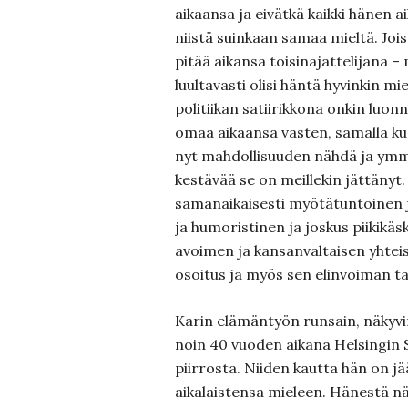
aikaansa ja eivätkä kaikki hänen a
niistä suinkaan samaa mieltä. Jois
pitää aikansa toisinajattelijana –
luultavasti olisi häntä hyvinkin m
politiikan satiirikkona onkin luonn
omaa aikaansa vasten, samalla kun
nyt mahdollisuuden nähdä ja ymm
kestävää se on meillekin jättänyt. 
samanaikaisesti myötätuntoinen j
ja humoristinen ja joskus piikikä
avoimen ja kansanvaltaisen yhte
osoitus ja myös sen elinvoiman ta
Karin elämäntyön runsain, näkyvin 
noin 40 vuoden aikana Helsingin 
piirrosta. Niiden kautta hän on 
aikalaistensa mieleen. Hänestä n