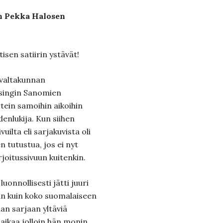
n Pekka Halosen
tisen satiirin ystävät!
n valtakunnan
singin Sanomien
rtein samoihin aikoihin
denlukija. Kun siihen
vuilta eli sarjakuvista oli
en tutustua, jos ei nyt
rjoitussivuun kuitenkin.
onnollisesti jätti juuri
uun kuin koko suomalaiseen
aan sarjaan yltäviä
li aikaa jolloin hän monin