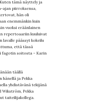
. Kuten tämä näyttely ja
a-ajan piirroksensa,
ertovat, hän oli
astaan enemmänkin kuin
akin vuoksi eräänlainen
 repertoaariin kuuluivat
in lavalle päässyt kokeilu
attuma, että tässä
i fagotin soitosta – Karin
tänään täällä
 hänellä ja Pekka
ella yhdistävänä tekijänä
il Wikström, Pekka
t taiteilijakollega.