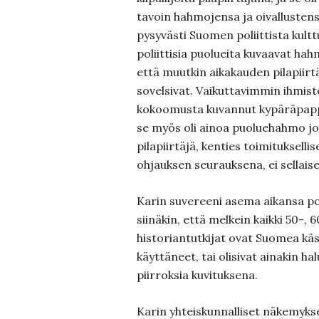
tavoin hahmojensa ja oivallustens
pysyvästi Suomen poliittista kult
poliittisia puolueita kuvaavat hah
että muutkin aikakauden pilapiirt
sovelsivat. Vaikuttavimmin ihmisten
kokoomusta kuvannut kypäräpappi
se myös oli ainoa puoluehahmo 
pilapiirtäjä, kenties toimitukselli
ohjauksen seurauksena, ei sellaisen
Karin suvereeni asema aikansa po
siinäkin, että melkein kaikki 50-, 
historiantutkijat ovat Suomea käsi
käyttäneet, tai olisivat ainakin ha
piirroksia kuvituksena.
Karin yhteiskunnalliset näkemykse