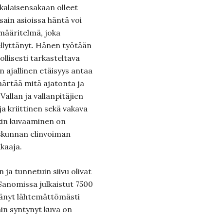
ikalaisensakaan olleet
sain asioissa häntä voi
 määritelmä, joka
iellyttänyt. Hänen työtään
ollisesti tarkasteltava
 ajallinen etäisyys antaa
ärtää mitä ajatonta ja
Vallan ja vallanpitäjien
a kriittinen sekä vakava
skin kuvaaminen on
iskunnan elinvoiman
kaaja.
ja tunnetuin siivu olivat
Sanomissa julkaistut 7500
jäänyt lähtemättömästi
äin syntynyt kuva on