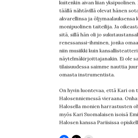
kuitenkin aivan liian yksipuolinen
täällä nähtävillä olevat hänen sot
akvarellinsa ja öljymaalauksensa k
monipuolinen taiteilija. Ja oike
sitä, sillä hän oli jo sukutaustans
renessanssi-ihminen, jonka omaan
niin musiikki kuin kansallisteatter
näytelmäkirjoittajanakin. Ei ole s
tilaisuudessa saimme nauttia juur
omasta instrumentista.
On hyvin luontevaa, että Kari on 
Halosenniemessä vieraana. Onhan
Halosella monien harrastusten oh
myös Kari Suomalaisen isoisä Em
Halosen kanssa Pariisissa opiskellu