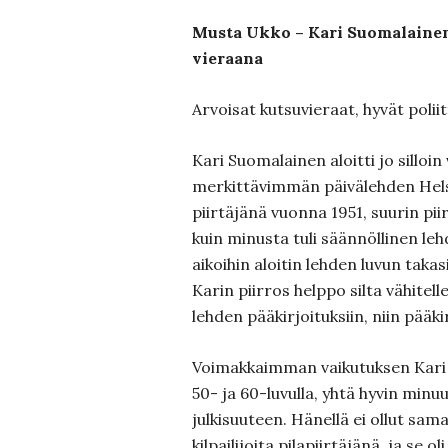
Musta Ukko – Kari Suomalaine
vieraana
Arvoisat kutsuvieraat, hyvät poliit
Kari Suomalainen aloitti jo silloi
merkittävimmän päivälehden Hel
piirtäjänä vuonna 1951, suurin pii
kuin minusta tuli säännöllinen leh
aikoihin aloitin lehden luvun takasi
Karin piirros helppo silta vähitell
lehden pääkirjoituksiin, niin pääki
Voimakkaimman vaikutuksen Kari lu
50- ja 60-luvulla, yhtä hyvin min
julkisuuteen. Hänellä ei ollut sam
kilpailijoita pilapiirtäjänä, ja se o