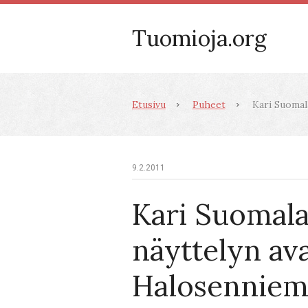
Tuomioja.org
Etusivu
Puheet
Kari Suomala
9.2.2011
Kari Suomala
näyttelyn av
Halosenniemi