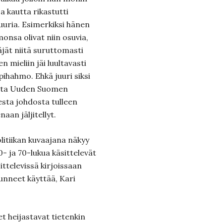
a kautta rikastutti
tuuria. Esimerkiksi hänen
monsa olivat niin osuvia,
äjät niitä suruttomasti
 mieliin jäi luultavasti
hahmo. Ehkä juuri siksi
jota Uuden Suomen
sesta johdosta tulleen
aan jäljitellyt.
litiikan kuvaajana näkyy
60- ja 70-lukua käsittelevät
ttelevissä kirjoissaan
lunneet käyttää, Kari
t heijastavat tietenkin