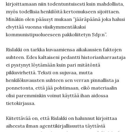
kirjoittamaan niin todentuntuisesti kuin mahdollista,
myös todellisia henkilöitä kertomukseen sijoittaen.
Minäkin olen päässyt mukaan ”jääräpäänä joka halusi
elvyttää vuonna viisikymmentäkaksi
kommunistipuolueeseen pakkoliitetyn Sdp:n”.
Rislakki on tarkka kuvaamiensa aikakausien faktojen
suhteen. Edes kaltaiseni pedantti historianharrastaja
ei pystynyt löytämään kuin pari mitätöntä
pikkuvirhettä. Teksti on sujuvaa, mutta
henkilökuvausten suhteen sen verran pinnallista ja
ponnetonta, että jää pohtimaan, eikö materiaalin
olisi paremminkin voinut käyttää ihan aidossa
tietokirjassa.
Kiitettävää on, että Rislakki on halunnut kirjoittaa
aiheesta ilman agenttikirjallisuutta täyttäviä