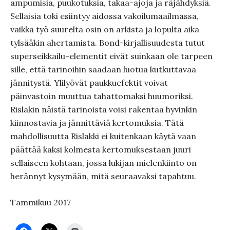
ampumisia, puukotuksia, takaa-ajoja ja räjähdyksiä.
Sellaisia toki esiintyy aidossa vakoilumaailmassa,
vaikka työ suurelta osin on arkista ja lopulta aika
tylsääkin ahertamista. Bond-kirjallisuudesta tutut
superseikkailu-elementit eivät suinkaan ole tarpeen
sille, että tarinoihin saadaan luotua kutkuttavaa
jännitystä. Ylilyövät paukkuefektit voivat
päinvastoin muuttua tahattomaksi huumoriksi.
Rislakin näistä tarinoista voisi rakentaa hyvinkin
kiinnostavia ja jännittäviä kertomuksia. Tätä
mahdollisuutta Rislakki ei kuitenkaan käytä vaan
päättää kaksi kolmesta kertomuksestaan juuri
sellaiseen kohtaan, jossa lukijan mielenkiinto on
herännyt kysymään, mitä seuraavaksi tapahtuu.
Tammikuu 2017