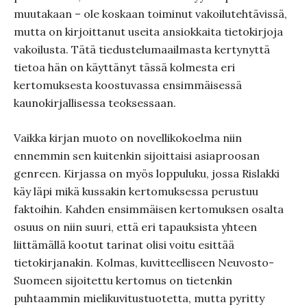
muutakaan – ole koskaan toiminut vakoilutehtävissä,
mutta on kirjoittanut useita ansiokkaita tietokirjoja
vakoilusta. Tätä tiedustelumaailmasta kertynyttä
tietoa hän on käyttänyt tässä kolmesta eri
kertomuksesta koostuvassa ensimmäisessä
kaunokirjallisessa teoksessaan.
Vaikka kirjan muoto on novellikokoelma niin
ennemmin sen kuitenkin sijoittaisi asiaproosan
genreen. Kirjassa on myös loppuluku, jossa Rislakki
käy läpi mikä kussakin kertomuksessa perustuu
faktoihin. Kahden ensimmäisen kertomuksen osalta
osuus on niin suuri, että eri tapauksista yhteen
liittämällä kootut tarinat olisi voitu esittää
tietokirjanakin. Kolmas, kuvitteelliseen Neuvosto-
Suomeen sijoitettu kertomus on tietenkin
puhtaammin mielikuvitustuotetta, mutta pyritty