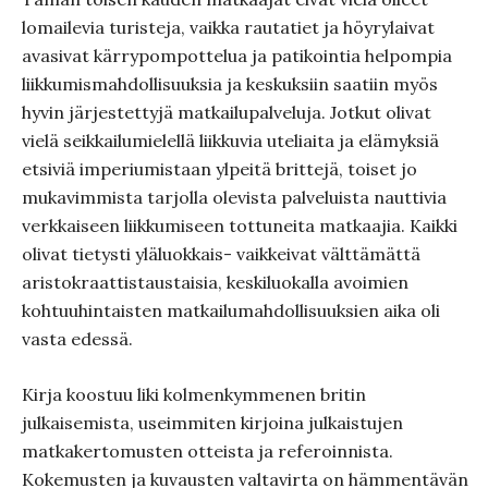
lomailevia turisteja, vaikka rautatiet ja höyrylaivat
avasivat kärrypompottelua ja patikointia helpompia
liikkumismahdollisuuksia ja keskuksiin saatiin myös
hyvin järjestettyjä matkailupalveluja. Jotkut olivat
vielä seikkailumielellä liikkuvia uteliaita ja elämyksiä
etsiviä imperiumistaan ylpeitä brittejä, toiset jo
mukavimmista tarjolla olevista palveluista nauttivia
verkkaiseen liikkumiseen tottuneita matkaajia. Kaikki
olivat tietysti yläluokkais- vaikkeivat välttämättä
aristokraattistaustaisia, keskiluokalla avoimien
kohtuuhintaisten matkailumahdollisuuksien aika oli
vasta edessä.
Kirja koostuu liki kolmenkymmenen britin
julkaisemista, useimmiten kirjoina julkaistujen
matkakertomusten otteista ja referoinnista.
Kokemusten ja kuvausten valtavirta on hämmentävän