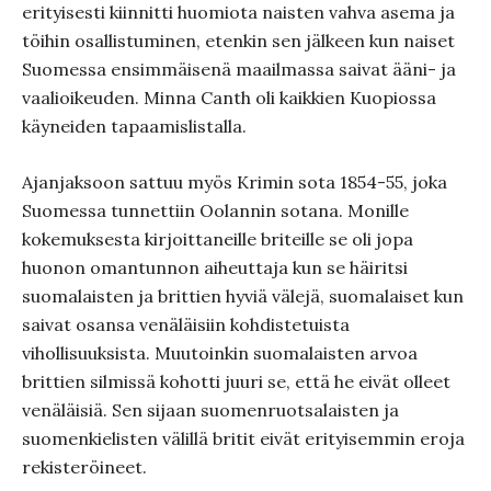
erityisesti kiinnitti huomiota naisten vahva asema ja
töihin osallistuminen, etenkin sen jälkeen kun naiset
Suomessa ensimmäisenä maailmassa saivat ääni- ja
vaalioikeuden. Minna Canth oli kaikkien Kuopiossa
käyneiden tapaamislistalla.
Ajanjaksoon sattuu myös Krimin sota 1854-55, joka
Suomessa tunnettiin Oolannin sotana. Monille
kokemuksesta kirjoittaneille briteille se oli jopa
huonon omantunnon aiheuttaja kun se häiritsi
suomalaisten ja brittien hyviä välejä, suomalaiset kun
saivat osansa venäläisiin kohdistetuista
vihollisuuksista. Muutoinkin suomalaisten arvoa
brittien silmissä kohotti juuri se, että he eivät olleet
venäläisiä. Sen sijaan suomenruotsalaisten ja
suomenkielisten välillä britit eivät erityisemmin eroja
rekisteröineet.