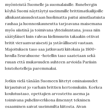
myönteistä Suomelle ja suomalaisille. Runebergin
köyhä Suomi näyttäytyi useimmille brittimatkailijoille
alkukantaisuudestaan huolimatta paitsi ainutlaatuista
rauhaa ja luonnonkauneutta tarjoavana maisemana
myös siistinä ja toimivana yhteiskuntana, jossa niin
säätyläiset kuin rahvas kielimuurin takaakin ottivat
britit vieraanvaraisesti ja ystävällisesti vastaan.
Majoituksen taso saa jatkuvasti kiitoksia ja 1800-
luvulla Seurahuone -hotellin taso saatetaan sekä
ruuan että mukavuuden suhteen arvioida Pariisin
loistohotelleja paremmaksi.
Jotkin vielä tänään Suomeen liitetyt ominaisuudet
kirjautuivat jo varhain brittien kertomuksiin. Korkea
koulutustaso, opettajien arvostettu asema ja
toimivana puhelinverkkona ilmennyt tekninen
osaaminen saivat useimmilta kiitosta. Aivan