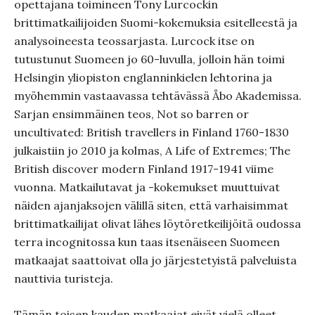
opettajana toimineen Tony Lurcockin
brittimatkailijoiden Suomi-kokemuksia esitelleestä ja
analysoineesta teossarjasta. Lurcock itse on
tutustunut Suomeen jo 60-luvulla, jolloin hän toimi
Helsingin yliopiston englanninkielen lehtorina ja
myöhemmin vastaavassa tehtävässä Åbo Akademissa.
Sarjan ensimmäinen teos, Not so barren or
uncultivated: British travellers in Finland 1760-1830
julkaistiin jo 2010 ja kolmas, A Life of Extremes; The
British discover modern Finland 1917-1941 viime
vuonna. Matkailutavat ja -kokemukset muuttuivat
näiden ajanjaksojen välillä siten, että varhaisimmat
brittimatkailijat olivat lähes löytöretkeilijöitä oudossa
terra incognitossa kun taas itsenäiseen Suomeen
matkaajat saattoivat olla jo järjestetyistä palveluista
nauttivia turisteja.
Tämän toisen kauden matkaajat eivät vielä olleet