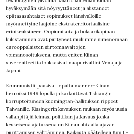
teknologinen ylivoima pakotti kuitenkin Kiinan
hyväksymään sitä nöyryyttäneet ja alistaneet
epätasasuhtaiset sopimukset länsivalloille
myönnettyine laajoine ekstraterritoriaalisine
erioikeuksineen. Oopiumisota ja boksarikapinan
kukistaminen ovat piirtyneet mieliimme nimenomaan
eurooppalaisten siirtomaavaltojen
voimanosoituksena, mutta eniten Kiinan
suvereniteettia loukkasivat naapurivaltiot Venäjä ja
Japani.
Kommunistit pääsivät lopulta manner-Kiinan
herroiksi 1949 lopulla ja karkoittivat Tshiangin
korruptoituneen kuomingtan-hallituksen rippeet
Taiwanille. Kissingerin kuvauksen mukaan myös uusia
vallanpitäjiä leimasi politiikan jatkuvuus jonka
keskeisenä ajatuksena on Kiinan ahtaalla ajavan
piirittämisen välttäminen. Kaikesta päätelleen Kim Il-