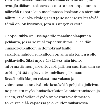
ovat jättiläismittakaavassa tuottaneet nopeammin
näkyvää tulosta kuin maailmassa koskaan on aiemmin
nähty. Se kuinka ekologisesti ja sosiaalisesti kestävää
tämä on, on kysymys, jota Kissinger ei esitä.
Geopolitiikka on Kissingerille maailmanlaajuinen
pelilauta, jossa se mitä tapahtuu ihmisille, heidän
ihmisoikeuksilleen ja demokraattisille
vaikutusmahdollisuuksilleen on aina alisteinen isolle
pelikuviolle. Siksi myös
On China
, niin hieno,
informatiivinen ja kiehtova kirjallinen suoritus kuin se
onkin, jättää myös vastenmielisen jälkimaun.
Reaalipoliitikkojen rakastama vakaus ja
voimatasapaino eivät ole kestävällä pohjalla, jolleivat
ne perustu myös ihmisoikeuksien kunnioittamiseen ja
siihen, että vallankäytön on vastattava ihmisten
toiveisiin elää vapaassa ja oikeudenmukaisessa