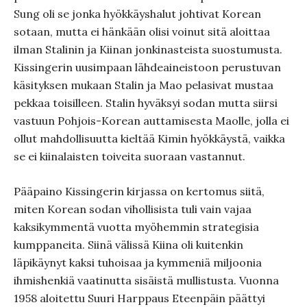
Sung oli se jonka hyökkäyshalut johtivat Korean
sotaan, mutta ei hänkään olisi voinut sitä aloittaa
ilman Stalinin ja Kiinan jonkinasteista suostumusta.
Kissingerin uusimpaan lähdeaineistoon perustuvan
käsityksen mukaan Stalin ja Mao pelasivat mustaa
pekkaa toisilleen. Stalin hyväksyi sodan mutta siirsi
vastuun Pohjois-Korean auttamisesta Maolle, jolla ei
ollut mahdollisuutta kieltää Kimin hyökkäystä, vaikka
se ei kiinalaisten toiveita suoraan vastannut.
Pääpaino Kissingerin kirjassa on kertomus siitä,
miten Korean sodan vihollisista tuli vain vajaa
kaksikymmentä vuotta myöhemmin strategisia
kumppaneita. Siinä välissä Kiina oli kuitenkin
läpikäynyt kaksi tuhoisaa ja kymmeniä miljoonia
ihmishenkiä vaatinutta sisäistä mullistusta. Vuonna
1958 aloitettu Suuri Harppaus Eteenpäin päättyi