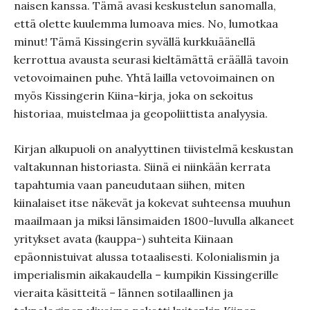
naisen kanssa. Tämä avasi keskustelun sanomalla,
että olette kuulemma lumoava mies. No, lumotkaa
minut! Tämä Kissingerin syvällä kurkkuäänellä
kerrottua avausta seurasi kieltämättä eräällä tavoin
vetovoimainen puhe. Yhtä lailla vetovoimainen on
myös Kissingerin Kiina-kirja, joka on sekoitus
historiaa, muistelmaa ja geopoliittista analyysia.
Kirjan alkupuoli on analyyttinen tiivistelmä keskustan
valtakunnan historiasta. Siinä ei niinkään kerrata
tapahtumia vaan paneudutaan siihen, miten
kiinalaiset itse näkevät ja kokevat suhteensa muuhun
maailmaan ja miksi länsimaiden 1800-luvulla alkaneet
yritykset avata (kauppa-) suhteita Kiinaan
epäonnistuivat alussa totaalisesti. Kolonialismin ja
imperialismin aikakaudella – kumpikin Kissingerille
vieraita käsitteitä – lännen sotilaallinen ja