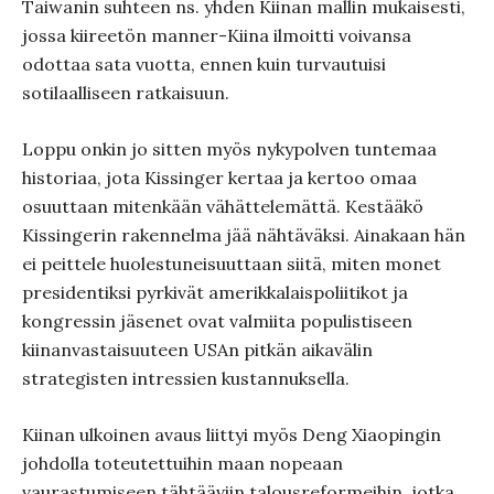
Taiwanin suhteen ns. yhden Kiinan mallin mukaisesti,
jossa kiireetön manner-Kiina ilmoitti voivansa
odottaa sata vuotta, ennen kuin turvautuisi
sotilaalliseen ratkaisuun.
Loppu onkin jo sitten myös nykypolven tuntemaa
historiaa, jota Kissinger kertaa ja kertoo omaa
osuuttaan mitenkään vähättelemättä. Kestääkö
Kissingerin rakennelma jää nähtäväksi. Ainakaan hän
ei peittele huolestuneisuuttaan siitä, miten monet
presidentiksi pyrkivät amerikkalaispoliitikot ja
kongressin jäsenet ovat valmiita populistiseen
kiinanvastaisuuteen USAn pitkän aikavälin
strategisten intressien kustannuksella.
Kiinan ulkoinen avaus liittyi myös Deng Xiaopingin
johdolla toteutettuihin maan nopeaan
vaurastumiseen tähtääviin talousreformeihin, jotka