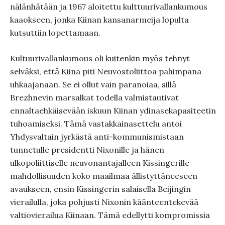
nälänhätään ja 1967 aloitettu kulttuurivallankumous
kaaokseen, jonka Kiinan kansanarmeija lopulta
kutsuttiin lopettamaan.
Kultuurivallankumous oli kuitenkin myös tehnyt
selväksi, että Kiina piti Neuvostoliittoa pahimpana
uhkaajanaan. Se ei ollut vain paranoiaa, sillä
Brezhnevin marsalkat todella valmistautivat
ennaltaehkäisevään iskuun Kiinan ydinasekapasiteetin
tuhoamiseksi. Tämä vastakkainasettelu antoi
Yhdysvaltain jyrkästä anti-kommunismistaan
tunnetulle presidentti Nixonille ja hänen
ulkopoliittiselle neuvonantajalleen Kissingerille
mahdollisuuden koko maailmaa ällistyttäneeseen
avaukseen, ensin Kissingerin salaisella Beijingin
vierailulla, joka pohjusti Nixonin käänteentekevää
valtiovierailua Kiinaan. Tämä edellytti kompromissia