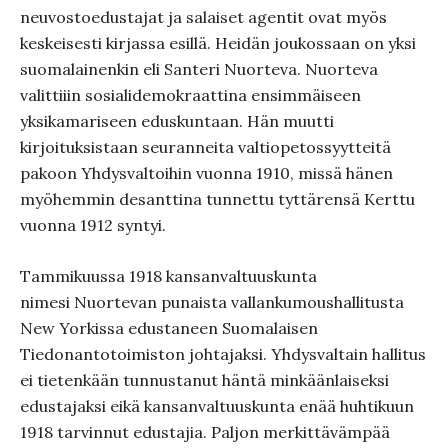
neuvostoedustajat ja salaiset agentit ovat myös
keskeisesti kirjassa esillä. Heidän joukossaan on yksi
suomalainenkin eli Santeri Nuorteva. Nuorteva
valittiiin sosialidemokraattina ensimmäiseen
yksikamariseen eduskuntaan. Hän muutti
kirjoituksistaan seuranneita valtiopetossyytteitä
pakoon Yhdysvaltoihin vuonna 1910, missä hänen
myöhemmin desanttina tunnettu tyttärensä Kerttu
vuonna 1912 syntyi.
Tammikuussa 1918 kansanvaltuuskunta
nimesi Nuortevan punaista vallankumoushallitusta
New Yorkissa edustaneen Suomalaisen
Tiedonantotoimiston johtajaksi. Yhdysvaltain hallitus
ei tietenkään tunnustanut häntä minkäänlaiseksi
edustajaksi eikä kansanvaltuuskunta enää huhtikuun
1918 tarvinnut edustajia. Paljon merkittävämpää