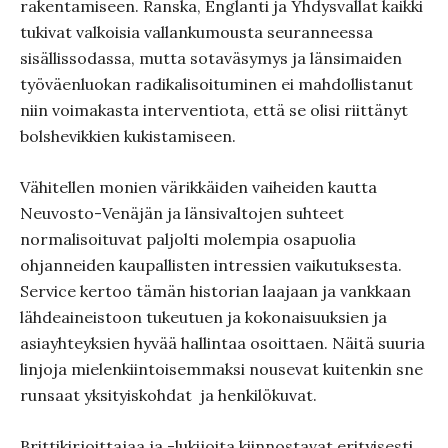
rakentamiseen. Ranska, Englanti ja Yhdysvallat kaikki
tukivat valkoisia vallankumousta seuranneessa
sisällissodassa, mutta sotaväsymys ja länsimaiden
työväenluokan radikalisoituminen ei mahdollistanut
niin voimakasta interventiota, että se olisi riittänyt
bolshevikkien kukistamiseen.
Vähitellen monien värikkäiden vaiheiden kautta
Neuvosto-Venäjän ja länsivaltojen suhteet
normalisoituvat paljolti molempia osapuolia
ohjanneiden kaupallisten intressien vaikutuksesta.
Service kertoo tämän historian laajaan ja vankkaan
lähdeaineistoon tukeutuen ja kokonaisuuksien ja
asiayhteyksien hyvää hallintaa osoittaen. Näitä suuria
linjoja mielenkiintoisemmaksi nousevat kuitenkin sne
runsaat yksityiskohdat ja henkilökuvat.
Brittikirjoittajaa ja -lukijoita kiinnostavat erityisesti