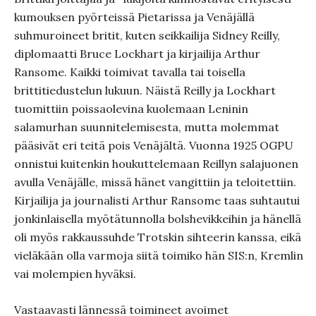
kumouksen pyörteissä Pietarissa ja Venäjällä
suhmuroineet britit, kuten seikkailija Sidney Reilly,
diplomaatti Bruce Lockhart ja kirjailija Arthur
Ransome. Kaikki toimivat tavalla tai toisella
brittitiedustelun lukuun. Näistä Reilly ja Lockhart
tuomittiin poissaolevina kuolemaan Leninin
salamurhan suunnitelemisesta, mutta molemmat
pääsivät eri teitä pois Venäjältä. Vuonna 1925 OGPU
onnistui kuitenkin houkuttelemaan Reillyn salajuonen
avulla Venäjälle, missä hänet vangittiin ja teloitettiin.
Kirjailija ja journalisti Arthur Ransome taas suhtautui
jonkinlaisella myötätunnolla bolshevikkeihin ja hänellä
oli myös rakkaussuhde Trotskin sihteerin kanssa, eikä
vieläkään olla varmoja siitä toimiko hän SIS:n, Kremlin
vai molempien hyväksi.
Vastaavasti lännessä toimineet avoimet