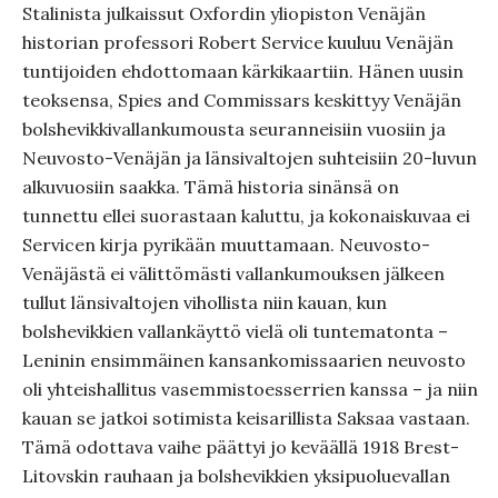
Stalinista julkaissut Oxfordin yliopiston Venäjän
historian professori Robert Service kuuluu Venäjän
tuntijoiden ehdottomaan kärkikaartiin. Hänen uusin
teoksensa, Spies and Commissars keskittyy Venäjän
bolshevikkivallankumousta seuranneisiin vuosiin ja
Neuvosto-Venäjän ja länsivaltojen suhteisiin 20-luvun
alkuvuosiin saakka. Tämä historia sinänsä on
tunnettu ellei suorastaan kaluttu, ja kokonaiskuvaa ei
Servicen kirja pyrikään muuttamaan. Neuvosto-
Venäjästä ei välittömästi vallankumouksen jälkeen
tullut länsivaltojen vihollista niin kauan, kun
bolshevikkien vallankäyttö vielä oli tuntematonta –
Leninin ensimmäinen kansankomissaarien neuvosto
oli yhteishallitus vasemmistoesserrien kanssa – ja niin
kauan se jatkoi sotimista keisarillista Saksaa vastaan.
Tämä odottava vaihe päättyi jo keväällä 1918 Brest-
Litovskin rauhaan ja bolshevikkien yksipuoluevallan