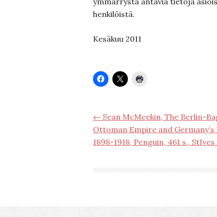
ymmärrystä antavia tietoja asiois
henkilöistä.
Kesäkuu 2011
← Sean McMeekin, The Berlin-Ba
Ottoman Empire and Germany’s 
1898-1918, Penguin, 461 s., StIves