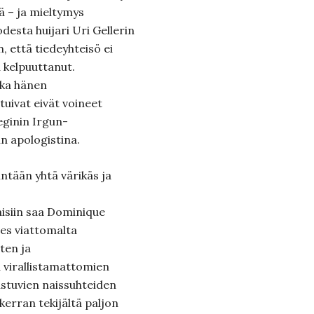
ä – ja mieltymys
esta huijari Uri Gellerin
n, että tiedeyhteisö ei
 kelpuuttanut.
tka hänen
uivat eivät voineet
ginin Irgun-
n apologistina.
intään yhtä värikäs ja
isiin saa Dominique
es viattomalta
sten ja
a virallistamattomien
ustuvien naissuhteiden
erran tekijältä paljon