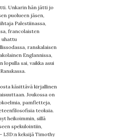
ti. Unkarin hän jätti jo
sen puolueen jäsen,
ihtaja Palestiinassa,
sa, francolaisten
 uhattu
llissodassa, ranskalaisen
 pakolainen Englannissa,
lopulla sai, vaikka asui
ä Ranskassa.
sta käsittävä kirjallinen
laisuuttaan. Joukossa on
koelmia, pamfletteja,
teenfilosofisia teoksia.
yt heikoimmin, sillä
seen spekulointiin,
 – LSD:n keksijä Timothy