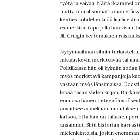
työtä ja vaivaa. Näitä Scammel o
mutta moralisoimattoman etäisyyd
kenties kohdehenkilöä liiallisest
esimerkiksi tapa jolla hän sivuut
Jill Craigin kertomuksen raiskauk
Nykymaailman silmin tarkasteltuna
mitään kovin merkittävää tai aina
Politiikassa hän oli kylmän sodan
myös merkittävä kampanjoija ku
vastaan myös länsimaissa. Koestle
lepää tasan yhden kirjan, Darkne
enin osa hänen tieteenfilosofisest
ansaitsee armeliaan unohduksen. 
katsoa, että hän on tällaisen per
ansainnut. Siitä historian harrast
mielenkiintoisia, joskin enemmän 