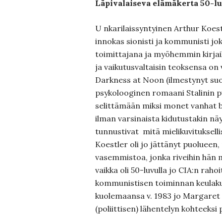
Läpivalaiseva elämäkerta 50-l
U nkarilaissyntyinen Arthur Koes
innokas sionisti ja kommunisti jok
toimittajana ja myöhemmin kirjai
ja vaikutusvaltaisin teoksensa on
Darkness at Noon (ilmestynyt suom
psykolooginen romaani Stalinin pu
selittämään miksi monet vanhat b
ilman varsinaista kidutustakin n
tunnustivat mitä mielikuvitukselli
Koestler oli jo jättänyt puolueen,
vasemmistoa, jonka riveihin hän m
vaikka oli 50-luvulla jo CIA:n rah
kommunistisen toiminnan keulaku
kuolemaansa v. 1983 jo Margaret
(poliittisen) lähentelyn kohteeksi 