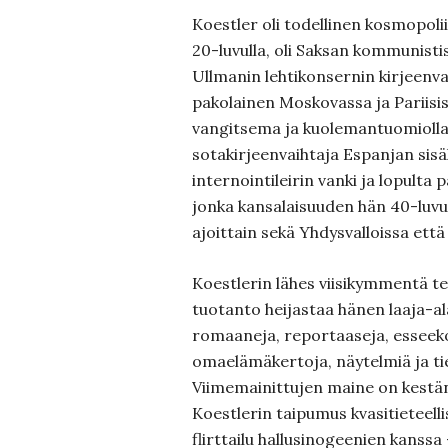
Koestler oli todellinen kosmopoliit
20-luvulla, oli Saksan kommunisti
Ullmanin lehtikonsernin kirjeenva
pakolainen Moskovassa ja Pariisis
vangitsema ja kuolemantuomiolla
sotakirjeenvaihtaja Espanjan sisä
internointileirin vanki ja lopulta
jonka kansalaisuuden hän 40-luvun 
ajoittain sekä Yhdysvalloissa ett
Koestlerin lähes viisikymmentä teo
tuotanto heijastaa hänen laaja-a
romaaneja, reportaaseja, esseeko
omaelämäkertoja, näytelmiä ja tie
Viimemainittujen maine on kestän
Koestlerin taipumus kvasitieteelli
flirttailu hallusinogeenien kanssa