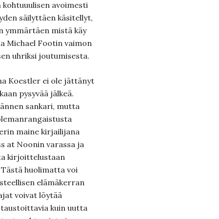
n kohtuuulisen avoimesti
en säilyttäen käsitellyt,
ikin ymmärtäen mistä käy
taa Michael Footin vaimon
sen uhriksi joutumisesta.
 Koestler ei ole jättänyt
kaan pysyvää jälkeä.
 lännen sankari, mutta
olemanrangaistusta
rin maine kirjailijana
ss at Noonin varassa ja
a kirjoittelustaan
Tästä huolimatta voi
usteellisen elämäkerran
ajat voivat löytää
taustoittavia kuin uutta