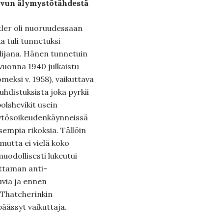
uvun älymystötähdestä
tler oli nuoruudessaan
a tuli tunnetuksi
lijana. Hänen tunnetuin
 vuonna 1940 julkaistu
eksi v. 1958), vaikuttava
hdistuksista joka pyrkii
olshevikit usein
äytösoikeudenkäynneissä
sempia rikoksia. Tällöin
 mutta ei vielä koko
uodollisesti lukeutui
oittaman anti-
via ja ennen
 Thatcherinkin
päässyt vaikuttaja.