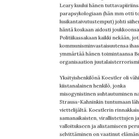
Leary kuului hänen tuttavapiiriins
parapsykologiaan (hän mm otti tod
lusikantaivutustemput) johti siihe
häntä koskaan aidosti joukkoonsa
Politiikassakaan kaikki nekään, jo
kommunisminvastaisuutensa ihast
ymmärtää hänen toimintaansa Be
organisaation juutalaisterrorismi
Yksityishenkilönä Koestler oli väh
kiistanalainen henkilö, jonka
misogynistinen suhtautuminen na
Strauss-Kahninkin tuntumaan läh
viettelijältä. Koestlerin rinnakkai
samanaikaisten, virallistettujen j
valloitukseen ja alistamiseen per
selvittäminen on vaatinut elämänk