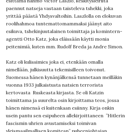
esittämä hahmo Victor Laszlo, keskitysleiriltä
paennut natseja vastaan taisteleva tshekki, joka
yrittää päästä Yhdysvaltoihin. Laszlolla on elokuvan
roolihahmoa tuntemattomammaksi jäänyt aito
esikuva, tshekinjuutalainen toimittaja ja komintern-
agentti Otto Katz, joka eläissään käytti monia
peitenimiä, kuten mm. Rudolf Breda ja Andre Simon.
Katz oli kulissimies joka ei, etenkään omalla
nimellään, julkisuutta tekemisilleen toivonut.
Suomessa hänen kynänjälkensä tunnetaan meilläkin
vuonna 1933 julkaistusta natsien terrorista
kertovasta Ruskeasta kirjasta. Se oli Katzin
toimittama ja suurelta osin kirjoittama teos, jossa
hänen nimensä ei kuitenkaan esiinny. Kirja onkin
usein pantu sen esipuheen allekirjoittaneen ”Hitlerin
fascismin uhrien avustamiseksi toimivan
yleismaailmallisen komitean” puheenjohtajan