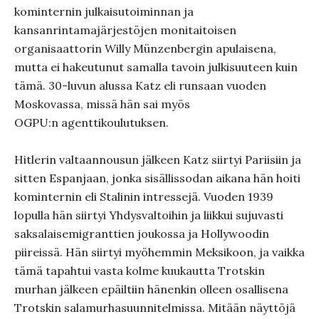
kominternin julkaisutoiminnan ja
kansanrintamajärjestöjen monitaitoisen
organisaattorin Willy Münzenbergin apulaisena,
mutta ei hakeutunut samalla tavoin julkisuuteen kuin
tämä. 30-luvun alussa Katz eli runsaan vuoden
Moskovassa, missä hän sai myös
OGPU:n agenttikoulutuksen.
Hitlerin valtaannousun jälkeen Katz siirtyi Pariisiin ja
sitten Espanjaan, jonka sisällissodan aikana hän hoiti
kominternin eli Stalinin intressejä. Vuoden 1939
lopulla hän siirtyi Yhdysvaltoihin ja liikkui sujuvasti
saksalaisemigranttien joukossa ja Hollywoodin
piireissä. Hän siirtyi myöhemmin Meksikoon, ja vaikka
tämä tapahtui vasta kolme kuukautta Trotskin
murhan jälkeen epäiltiin hänenkin olleen osallisena
Trotskin salamurhasuunnitelmissa. Mitään näyttöjä