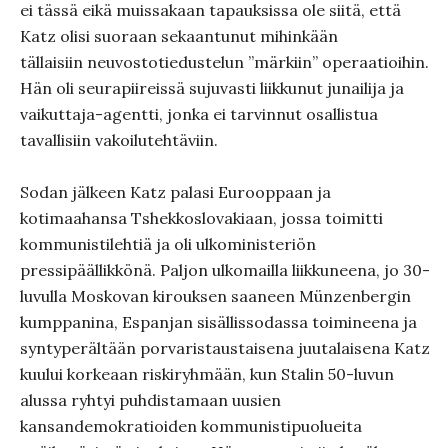
ei tässä eikä muissakaan tapauksissa ole siitä, että
Katz olisi suoraan sekaantunut mihinkään
tällaisiin neuvostotiedustelun ”märkiin” operaatioihin.
Hän oli seurapiireissä sujuvasti liikkunut junailija ja
vaikuttaja-agentti, jonka ei tarvinnut osallistua
tavallisiin vakoilutehtäviin.
Sodan jälkeen Katz palasi Eurooppaan ja
kotimaahansa Tshekkoslovakiaan, jossa toimitti
kommunistilehtiä ja oli ulkoministeriön
pressipäällikkönä. Paljon ulkomailla liikkuneena, jo 30-
luvulla Moskovan kirouksen saaneen Münzenbergin
kumppanina, Espanjan sisällissodassa toimineena ja
syntyperältään porvaristaustaisena juutalaisena Katz
kuului korkeaan riskiryhmään, kun Stalin 50-luvun
alussa ryhtyi puhdistamaan uusien
kansandemokratioiden kommunistipuolueita