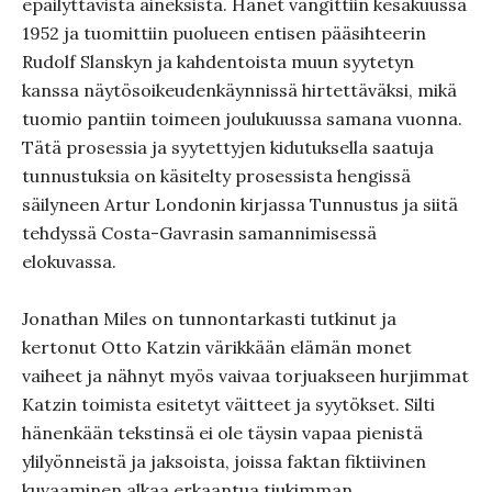
epäilyttävistä aineksista. Hänet vangittiin kesäkuussa
1952 ja tuomittiin puolueen entisen pääsihteerin
Rudolf Slanskyn ja kahdentoista muun syytetyn
kanssa näytösoikeudenkäynnissä hirtettäväksi, mikä
tuomio pantiin toimeen joulukuussa samana vuonna.
Tätä prosessia ja syytettyjen kidutuksella saatuja
tunnustuksia on käsitelty prosessista hengissä
säilyneen Artur Londonin kirjassa Tunnustus ja siitä
tehdyssä Costa-Gavrasin samannimisessä
elokuvassa.
Jonathan Miles on tunnontarkasti tutkinut ja
kertonut Otto Katzin värikkään elämän monet
vaiheet ja nähnyt myös vaivaa torjuakseen hurjimmat
Katzin toimista esitetyt väitteet ja syytökset. Silti
hänenkään tekstinsä ei ole täysin vapaa pienistä
ylilyönneistä ja jaksoista, joissa faktan fiktiivinen
kuvaaminen alkaa erkaantua tiukimman