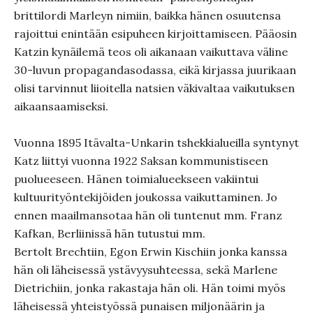
brittilordi Marleyn nimiin, baikka hänen osuutensa
rajoittui enintään esipuheen kirjoittamiseen. Pääosin
Katzin kynäilemä teos oli aikanaan vaikuttava väline
30-luvun propagandasodassa, eikä kirjassa juurikaan
olisi tarvinnut liioitella natsien väkivaltaa vaikutuksen
aikaansaamiseksi.
Vuonna 1895 Itävalta-Unkarin tshekkialueilla syntynyt
Katz liittyi vuonna 1922 Saksan kommunistiseen
puolueeseen. Hänen toimialueekseen vakiintui
kultuurityöntekijöiden joukossa vaikuttaminen. Jo
ennen maailmansotaa hän oli tuntenut mm. Franz
Kafkan, Berliinissä hän tutustui mm.
Bertolt Brechtiin, Egon Erwin Kischiin jonka kanssa
hän oli läheisessä ystävyysuhteessa, sekä Marlene
Dietrichiin, jonka rakastaja hän oli. Hän toimi myös
läheisessä yhteistyössä punaisen miljonäärin ja