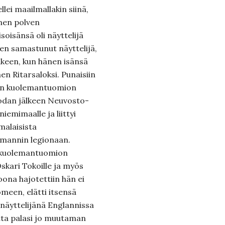
ei maailmallakin siinä,
nen polven
soisänsä oli näyttelijä
en samastunut näyttelijä,
lkeen, kun hänen isänsä
en Ritarsaloksi. Punaisiin
sten kuolemantuomion
odan jälkeen Neuvosto-
niemimaalle ja liittyi
malaisista
rmannin legionaan.
ä kuolemantuomion
skari Tokoille ja myös
oona hajotettiin hän ei
een, elätti itsensä
 näyttelijänä Englannissa
tta palasi jo muutaman