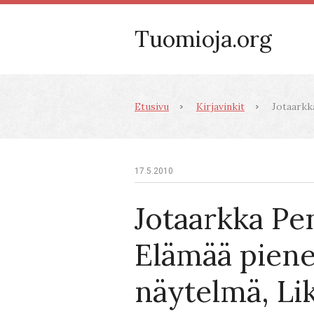
Tuomioja.org
Etusivu
Kirjavinkit
Jotaarkka
17.5.2010
Jotaarkka Pe
Elämää pien
näytelmä, Lik