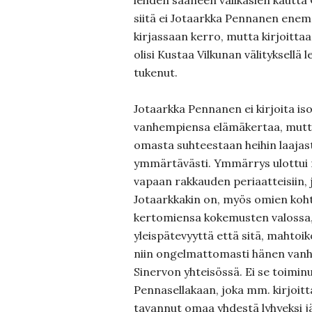
lehden saaneen välikäsien kautta 
siitä ei Jotaarkka Pennanen enemp
kirjassaan kerro, mutta kirjoitta
olisi Kustaa Vilkunan välityksellä l
tukenut.
Jotaarkka Pennanen ei kirjoita i
vanhempiensa elämäkertaa, mutta
omasta suhteestaan heihin laajast
ymmärtävästi. Ymmärrys ulottui
vapaan rakkauden periaatteisiin,
Jotaarkkakin on, myös omien koht
kertomiensa kokemusten valossa, 
yleispätevyyttä että sitä, mahtoi
niin ongelmattomasti hänen vanh
Sinervon yhteisössä. Ei se toimin
Pennasellakaan, joka mm. kirjoitt
tavannut omaa yhdestä lyhyeksi 