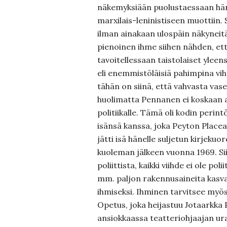
näkemyksiään puolustaessaan hän
marxilais-leninistiseen muottiin. 
ilman ainakaan ulospäin näkyneitä r
pienoinen ihme siihen nähden, e
tavoitellessaan taistolaiset yleens
eli enemmistöläisiä pahimpina viho
tähän on siinä, että vahvasta va
huolimatta Pennanen ei koskaan a
politiikalle. Tämä oli kodin perint
isänsä kanssa, joka Peyton Placea
jätti isä hänelle suljetun kirjekuo
kuoleman jälkeen vuonna 1969. Siinä
poliittista, kaikki viihde ei ole pol
mm. paljon rakennusaineita kasvaa
ihmiseksi. Ihminen tarvitsee myös 
Opetus, joka heijastuu Jotaarkka 
ansiokkaassa teatteriohjaajan ura