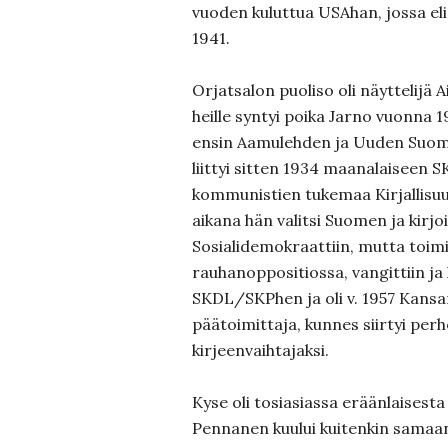
vuoden kuluttua USAhan, jossa eli t
1941.
Orjatsalon puoliso oli näyttelijä 
heille syntyi poika Jarno vuonna 
ensin Aamulehden ja Uuden Suom
liittyi sitten 1934 maanalaiseen S
kommunistien tukemaa Kirjallisuu
aikana hän valitsi Suomen ja kirj
Sosialidemokraattiin, mutta toimi
rauhanoppositiossa, vangittiin ja l
SKDL/SKPhen ja oli v. 1957 Kans
päätoimittaja, kunnes siirtyi pe
kirjeenvaihtajaksi.
Kyse oli tosiasiassa eräänlaisesta 
Pennanen kuului kuitenkin samaan