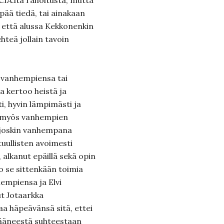
CIA:lta rahoitusta, mutta
ää tiedä, tai ainakaan
a että alussa Kekkonenkin
ehteä jollain tavoin
sovanhempiensa tai
 kertoo heistä ja
i, hyvin lämpimästi ja
 myös vanhempien
 joskin vanhempana
uullisten avoimesti
alkanut epäillä sekä opin
ko se sittenkään toimia
empiensa ja Elvi
ut Jotaarkka
aa häpeävänsä sitä, ettei
jääneestä suhteestaan