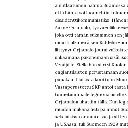
ainutlaatuinen hahmo Suomessa ell
että häntä voi luonnehtia kolman
dissidenttikommunistiksi. Hänen i
Aarne Orjatsalo, työväenliikkeese
joka otti tämän sukunimen sen jä
muutti alkuperäisen Riddelin -nim
liittynyt Orjatsalo joutui valkoi
uhkaamana pakenemaan sisälliss
Venäjälle. Siellä hän siirtyi Kuolan 
englantilaisten perustamaan suo
punakaartilaisista koottuun Muu
Vastaperustettu SKP antoi täst
tunnetuimmalle legioonalaiselle O
Orjatsaloa uhattiin tällä. Kun legi
muiden mukana heti palannut Suom
sekalaisissa ammateissa ja sitten
ja USAssa, tuli Suomeen 1929 mu