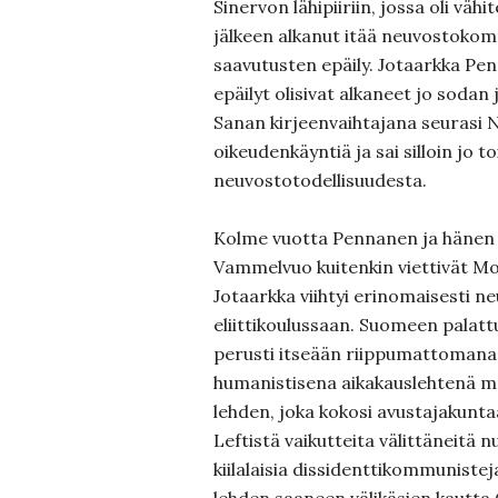
Sinervon lähipiiriin, jossa oli väh
jälkeen alkanut itää neuvostokom
saavutusten epäily. Jotaarkka Pe
epäilyt olisivat alkaneet jo sodan
Sanan kirjeenvaihtajana seurasi 
oikeudenkäyntiä ja sai silloin jo t
neuvostotodellisuudesta.
Kolme vuotta Pennanen ja hänen k
Vammelvuo kuitenkin viettivät Mo
Jotaarkka viihtyi erinomaisesti ne
eliittikoulussaan. Suomeen pala
perusti itseään riippumattomana, 
humanistisena aikakauslehtenä m
lehden, joka kokosi avustajakunt
Leftistä vaikutteita välittäneitä 
kiilalaisia dissidenttikommunistej