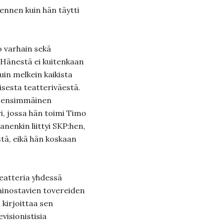
ennen kuin hän täytti
o varhain sekä
. Hänestä ei kuitenkaan
kuin melkein kaikista
sesta teatteriväestä.
n ensimmäinen
i, jossa hän toimi Timo
enkin liittyi SKP:hen,
tä, eikä hän koskaan
teatteria yhdessä
ainostavien tovereiden
 kirjoittaa sen
visionistisia