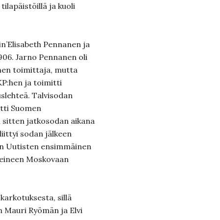
ilapäistöillä ja kuoli
Ain’Elisabeth Pennanen ja
1906. Jarno Pennanen oli
en toimittaja, mutta
KP:hen ja toimitti
slehteä. Talvisodan
oitti Suomen
 sitten jatkosodan aikana
iittyi sodan jälkeen
an Uutisten ensimmäinen
rheineen Moskovaan
karkotuksesta, sillä
 Mauri Ryömän ja Elvi