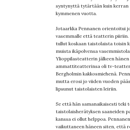
syntynyttä tytärtään kuin kerran 
kymmenen vuotta.
Jotaarkka Pennanen orientoitui j
vasemmalle että teatterin piiriin
tullut koskaan taistolaista toisin 
muista ikäpolvensa vasemmistolai
Ylioppilasteatterin jälkeen häne
ammattiteatterinsa oli tv-teatter
Bergholmin kakkosmiehenä. Pennan
mutta erosi jo viiden vuoden pääs
lipsunut taistolaisten leiriin.
Se että hän samanaikaisesti teki 
taistolaisherätyksen saaneiden p
kanssa ei ollut helppoa. Pennanen
vaikuttaneen häneen siten, että re