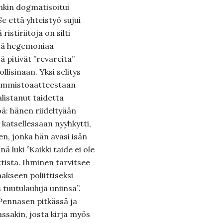
kin dogmatisoitui
Se että yhteistyö sujui
istiriitoja on silti
ttä hegemoniaa
ä pitivät ”revareita”
llisinaan. Yksi selitys
semmistoaatteestaan
listanut taidetta
öä: hänen riideltyään
 katsellessaan nyyhkytti,
ren, jonka hän avasi isän
 luki ”Kaikki taide ei ole
iittista. Ihminen tarvitsee
kseen poliittiseksi
tuutulauluja uniinsa”.
Pennasen pitkässä ja
ssakin, josta kirja myös