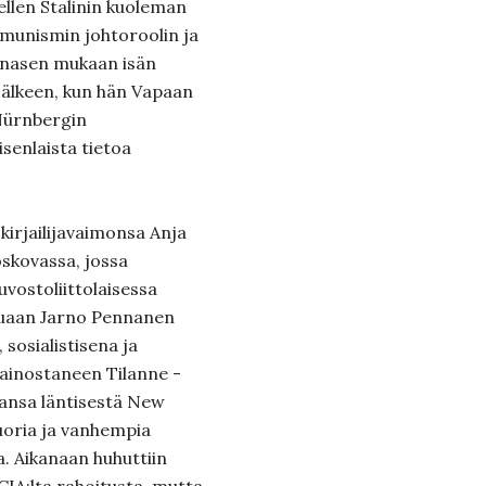
itellen Stalinin kuoleman
munismin johtoroolin ja
nnasen mukaan isän
 jälkeen, kun hän Vapaan
Nürnbergin
oisenlaista tietoa
irjailijavaimonsa Anja
skovassa, jossa
uvostoliittolaisessa
ttuaan Jarno Pennanen
sosialistisena ja
ainostaneen Tilanne -
aansa läntisestä New
nuoria ja vanhempia
a. Aikanaan huhuttiin