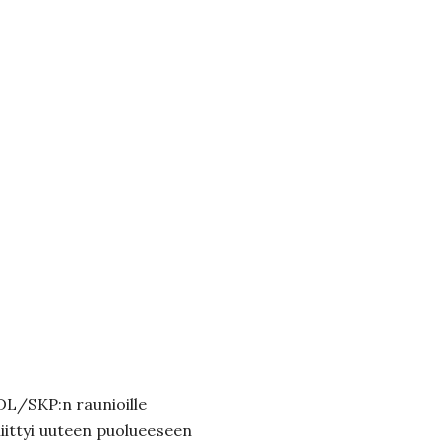
DL/SKP:n raunioille
iittyi uuteen puolueeseen