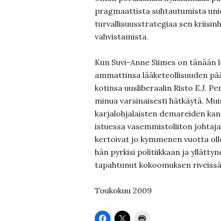
pragmaattista suhtautumista union
turvallisuusstrategiaa sen kriisin
vahvistamista.
Kun Suvi-Anne Siimes on tänään 
ammattinsa lääketeollisuuden pääl
kotinsa uusliberaalin Risto E.J. Pen
minua varsinaisesti hätkäytä. Mui
karjalohjalaisten demareiden kans
istuessa vasemmistoliiton johtaja
kertoivat jo kymmenen vuotta olle
hän pyrkisi politiikkaan ja yllättyn
tapahtunut kokoomuksen riveissä
Toukokuu 2009