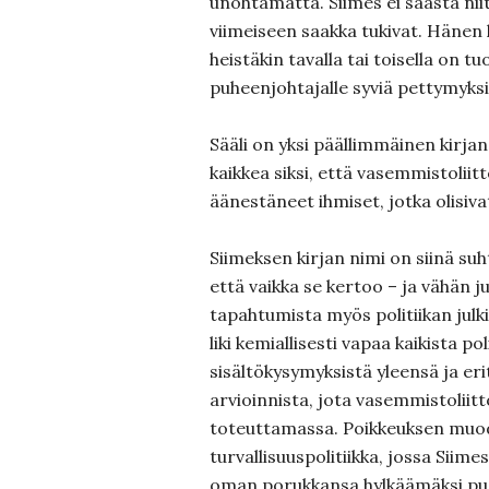
unohtamatta. Siimes ei säästä nii
viimeiseen saakka tukivat. Hänen 
heistäkin tavalla tai toisella on tu
puheenjohtajalle syviä pettymyksi
Sääli on yksi päällimmäinen kirja
kaikkea siksi, että vasemmistoliit
äänestäneet ihmiset, jotka olisi
Siimeksen kirjan nimi on siinä suh
että vaikka se kertoo – ja vähän j
tapahtumista myös politiikan julki
liki kemiallisesti vapaa kaikista pol
sisältökysymyksistä yleensä ja erit
arvioinnista, jota vasemmistoliitto
toteuttamassa. Poikkeuksen muo
turvallisuuspolitiikka, jossa Siim
oman porukkansa hylkäämäksi pu