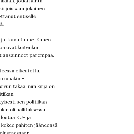
täkään, jotka häntä
kirjoissaan jokainen
ottanut entiselle
ä.
n jättämä tunne. Ennen
toa ovat kuitenkin
vat ansainneet parempaa.
teessa oikeutettu,
uoruaakin –
sivun takaa, niin kirja on
itiikan
yisesti sen politiikan
kin oli hallituksessa
dostaa EU- ja
es kokee pahiten jääneensä
olustaessaan