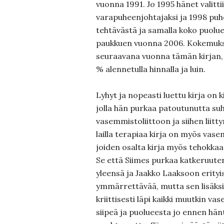
vuonna 1991. Jo 1995 hänet valitti
varapuheenjohtajaksi ja 1998 puh
tehtävästä ja samalla koko puolu
paukkuen vuonna 2006. Kokemuksi
seuraavana vuonna tämän kirjan, 
% alennetulla hinnalla ja luin.
Lyhyt ja nopeasti luettu kirja on k
jolla hän purkaa patoutunutta su
vasemmistoliittoon ja siihen liitt
lailla terapiaa kirja on myös vase
joiden osalta kirja myös tehokkaa
Se että Siimes purkaa katkeruutens
yleensä ja Jaakko Laaksoon erityi
ymmärrettävää, mutta sen lisäksi
kriittisesti läpi kaikki muutkin va
siipeä ja puolueesta jo ennen hän