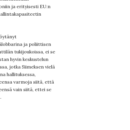
iin ja erityisesti EU:n
hallintakapasiteetin
löytänyt
obbarina ja poliittisen
ttilän tukijoukoissa, ei se
stan hyvin keskustelun
sa, jotka Siimeksen vielä
na hallituksessa,
ensa varmoja siitä, että
eensä vain siitä, ettei se
.