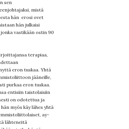
in sen
eenjohtajaksi, mistä
eesta hän erosi ovet
staan hän julkaisi
jonka vastikään ostin 90
irjoittajansa terapiaa,
hdettaan
ynyttä eron tuskaa. Yhtä
mmistoliittoon jääneille,
sti purkaa eron tuskaa.
a entisiin taistolaisiin
sesti on odotettua ja
 hän myös käy lähes yhtä
semmistoliittolaiset, ay-
tä lähteneitä