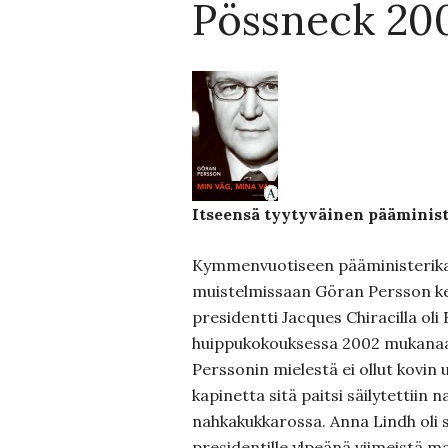
Pössneck 20
Itseensä tyytyväinen pääminist
Kymmenvuotiseen pääministerikau
muistelmissaan Göran Persson k
presidentti Jacques Chiracilla o
huippukokouksessa 2002 mukanaa
Perssonin mielestä ei ollut kovin 
kapinetta sitä paitsi säilytettiin 
nahkakukkarossa. Anna Lindh oli sil
presidentille ylpeänä viimeistä ma