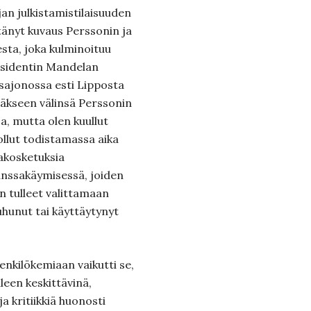
an julkistamistilaisuuden
tänyt kuvaus Perssonin ja
sta, joka kulminoituu
residentin Mandelan
ssajonossa esti Lipposta
ääkseen välinsä Perssonin
sa, mutta olen kuullut
ollut todistamassa aika
jakosketuksia
nssakäymisessä, joiden
 tulleet valittamaan
uhunut tai käyttäytynyt
nkilökemiaan vaikutti se,
lleen keskittävinä,
ja kritiikkiä huonosti