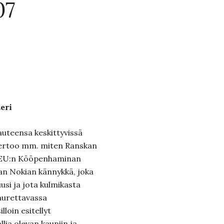
07
eri
teensa keskittyvissä
ertoo mm. miten Ranskan
li EU:n Kööpenhaminan
n Nokian kännykkä, joka
uusi ja jota kulmikasta
naurettavassa
loin esitellyt
llia olevan kauniin ja