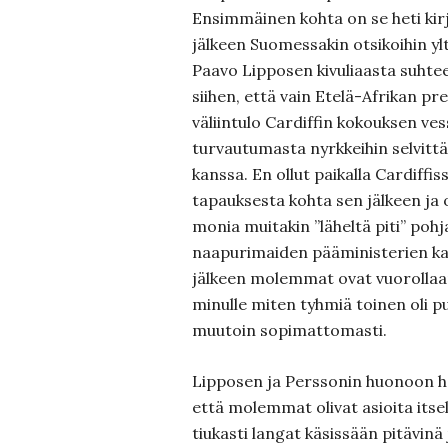
Ensimmäinen kohta on se heti kirj
jälkeen Suomessakin otsikoihin yl
Paavo Lipposen kivuliaasta suhtee
siihen, että vain Etelä-Afrikan p
väliintulo Cardiffin kokouksen ve
turvautumasta nyrkkeihin selvitt
kanssa. En ollut paikalla Cardiffis
tapauksesta kohta sen jälkeen ja 
monia muitakin ”läheltä piti” poh
naapurimaiden pääministerien ka
jälkeen molemmat ovat vuorollaan
minulle miten tyhmiä toinen oli p
muutoin sopimattomasti.
Lipposen ja Perssonin huonoon he
että molemmat olivat asioita itse
tiukasti langat käsissään pitävinä 