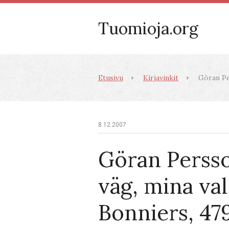
Tuomioja.org
Etusivu
Kirjavinkit
Göran Per
8.12.2007
Göran Perss
väg, mina val
Bonniers, 479