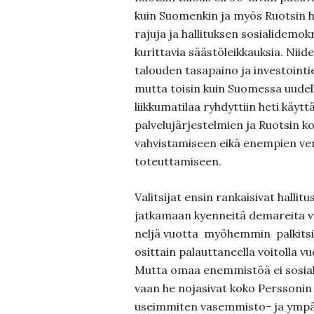
kuin Suomenkin ja myös Ruotsin h
rajuja ja hallituksen sosialidemok
kurittavia säästöleikkauksia. Niide
talouden tasapaino ja investointi
mutta toisin kuin Suomessa uudel
liikkumatilaa ryhdyttiin heti käy
palvelujärjestelmien ja Ruotsin ko
vahvistamiseen eikä enempien v
toteuttamiseen.
Valitsijat ensin rankaisivat halli
jatkamaan kyenneitä demareita v
neljä vuotta myöhemmin palkits
osittain palauttaneella voitolla v
Mutta omaa enemmistöä ei sosiali
vaan he nojasivat koko Perssonin
useimmiten vasemmisto- ja ympä