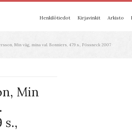
Henkilötiedot
Kirjavinkit
Arkisto
sson, Min väg, mina val. Bonniers, 479 s., Pössneck 2007
on, Min
.
 s.,