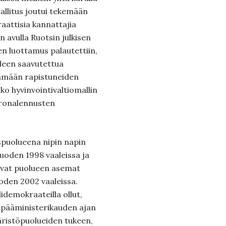
allitus joutui tekemään
raattisia kannattajia
n avulla Ruotsin julkisen
en luottamus palautettiin,
leen saavutettua
ttämään rapistuneiden
ko hyvinvointivaltiomallin
eronalennusten
tuspuolueena nipin napin
uoden 1998 vaaleissa ja
ivat puolueen asemat
uoden 2002 vaaleissa.
demokraateilla ollut,
 pääministerikauden ajan
ristöpuolueiden tukeen,