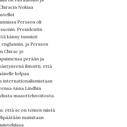
 Chiracin Nokiaa
stellut
unnissa Persson oli
cssonin. Presidentin
ttä känny tunnisti
n englannin, ja Persson
n Chirac jo
mpaimensa perään ja
kästyneenä ilmoitti, että
hänelle kelpaa
a internationalismistaan
neensa Anna Lindhin
adusta maaotteluvoitosta.
, että se on toinen niistä
ylipäätään mainitaan
uisteluissa.