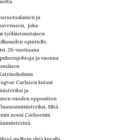
uolta.
usruotsalainen ja
ssvensson, joka
i työläistaustaisen
isuuden opintielle.
ivi, 26-vuotiaana
 puheenjohtaja ja vuonna
immäisen
Katrineholmin
Ingvar Carlsson kutsui
isteriksi ja
olmen vuoden opposition
inanssiministeriksi. Siltä
mmin nousi Carlssonin
äministerinä.
älissä melkein yhtä kuralla