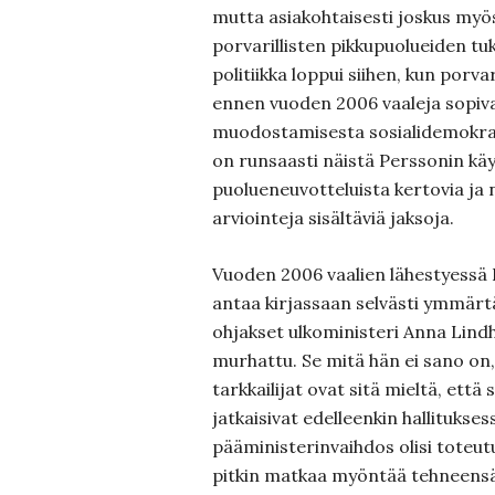
mutta asiakohtaisesti joskus myö
porvarillisten pikkupuolueiden tuk
politiikka loppui siihen, kun porv
ennen vuoden 2006 vaaleja sopiv
muodostamisesta sosialidemokraa
on runsaasti näistä Perssonin kä
puolueneuvotteluista kertovia ja n
arviointeja sisältäviä jaksoja.
Vuoden 2006 vaalien lähestyessä P
antaa kirjassaan selvästi ymmärtä
ohjakset ulkoministeri Anna Lindhill
murhattu. Se mitä hän ei sano on
tarkkailijat ovat sitä mieltä, että
jatkaisivat edelleenkin hallitukses
pääministerinvaihdos olisi toteut
pitkin matkaa myöntää tehneensä 