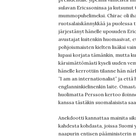
sulavan Ericssoninsa ja kutsunut
mummopuhelimeksi. Chirac oli iha
ruotsalaiskännykkää ja puolessa t
järjestänyt hänelle upouuden Eri
avustajat kuitenkin huomasivat, e
pohjoismaisten kielten lisäksi vai
lupasi korjata tämänkin, mutta ku
kärsimättömästi kyseli uuden ve
hänelle kerrottiin tilanne hän när
”I am an internationalist” ja että 
englanninkielinenkin laite. Omast
huolimatta Persson kertoo iloin
kanssa tästäkin suomalaisista sa
Anekdootti kannattaa mainita siksi
kahdesta kohdasta, joissa Suomi 
naapurin entisen pääministerin m