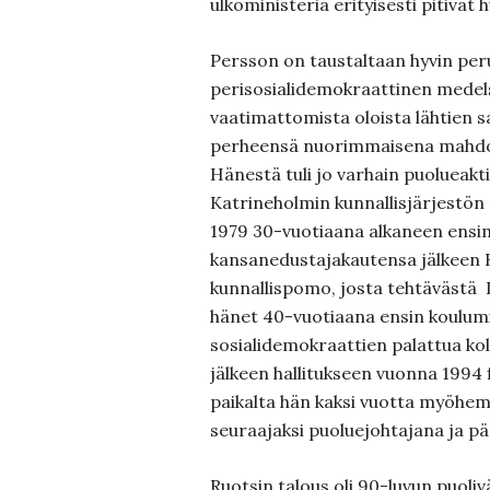
ulkoministeriä erityisesti pitivät h
Persson on taustaltaan hyvin per
perisosialidemokraattinen medel
vaatimattomista oloista lähtien sa
perheensä nuorimmaisena mahdoll
Hänestä tuli jo varhain puolueakti
Katrineholmin kunnallisjärjestön
1979 30-vuotiaana alkaneen ens
kansanedustajakautensa jälkeen 
kunnallispomo, josta tehtävästä 
hänet 40-vuotiaana ensin koulumin
sosialidemokraattien palattua k
jälkeen hallitukseen vuonna 1994 f
paikalta hän kaksi vuotta myöhe
seuraajaksi puoluejohtajana ja pä
Ruotsin talous oli 90-luvun puoliv