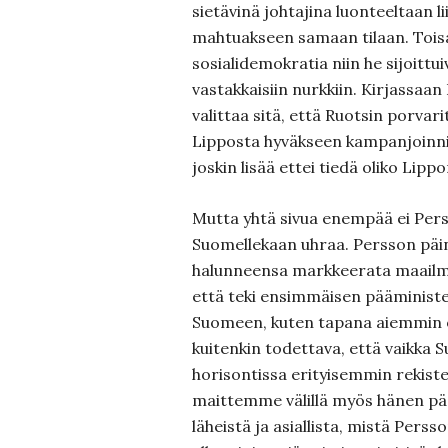
sietävinä johtajina luonteeltaan l
mahtuakseen samaan tilaan. Toisaal
sosialidemokratia niin he sijoittuiv
vastakkaisiin nurkkiin. Kirjassaan
valittaa sitä, että Ruotsin porvari
Lipposta hyväkseen kampanjoinni
joskin lisää ettei tiedä oliko Lipp
Mutta yhtä sivua enempää ei Pers
Suomellekaan uhraa. Persson päi
halunneensa markkeerata maailma
että teki ensimmäisen pääminister
Suomeen, kuten tapana aiemmin o
kuitenkin todettava, että vaikka 
horisontissa erityisemmin rekiste
maittemme välillä myös hänen p
läheistä ja asiallista, mistä Pers