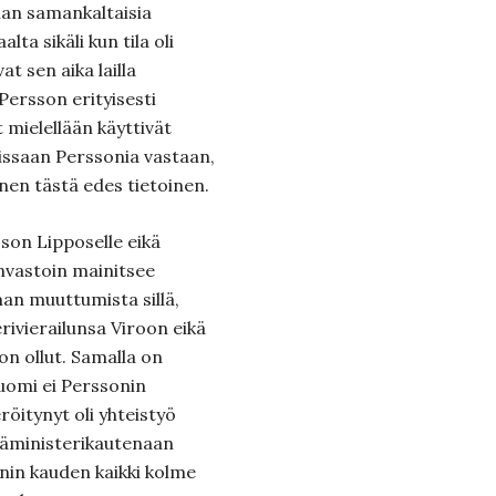
iian samankaltaisia
ta sikäli kun tila oli
at sen aika lailla
 Persson erityisesti
t mielellään käyttivät
ssaan Perssonia vastaan,
onen tästä edes tietoinen.
son Lipposelle eikä
nvastoin mainitsee
n muuttumista sillä,
ivierailunsa Viroon eikä
n ollut. Samalla on
Suomi ei Perssonin
röitynyt oli yhteistyö
ääministerikautenaan
sonin kauden kaikki kolme