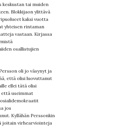
s keskustan tai muiden
een. Blokkijaon ylittävä
aripuolueet kaksi vuotta
at yhteisen rintaman
tteja vastaan. Kirjassa
ymistä
iiden osallistujien
ersson oli jo väsynyt ja
ä, että olisi luovuttanut
e ellei tätä olisi
, että useimmat
 sosialidemokraatit
sa jos
unut. Kyllähän Perssonkin
joitain virhearviointeja