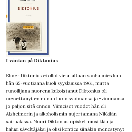
I väntan på Diktonius
Elmer Diktonius ei ollut vielä iältään vanha mies kun
hän 65-vuotiaana kuoli syyskuussa 1961, mutta
runoilijana nuorena kukoistanut Diktonius oli
menettänyt enimmän luomisvoimansa ja -vimmansa
jo paljon sitä ennen. Viimeiset vuodet hän eli
Alzheimerin ja alkoholismin nujertamana Nikkilän
sairaalassa. Nuori Diktonius opiskeli musiikkia ja
halusi säveltäjäksi ja olisi kenties siinäkin menestynyt