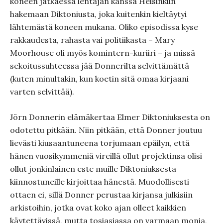
koneen jatkaessa lentäjän kanssa Helsinkiin
hakemaan Diktoniusta, joka kuitenkin kieltäytyi
lähtemästä koneen mukana. Oliko episodissa kyse
rakkaudesta, rahasta vai politiikasta – Mary
Moorhouse oli myös komintern-kuriiri – ja missä
sekoitussuhteessa jää Donnerilta selvittämättä
(kuten minultakin, kun koetin sitä omaa kirjaani
varten selvittää).
Jörn Donnerin elämäkertaa Elmer Diktoniuksesta on
odotettu pitkään. Niin pitkään, että Donner joutuu
lievästi kiusaantuneena torjumaan epäilyn, että
hänen vuosikymmeniä vireillä ollut projektinsa olisi
ollut jonkinlainen este muille Diktoniuksesta
kiinnostuneille kirjoittaa hänestä. Muodollisesti
ottaen ei, sillä Donner perustaa kirjansa julkisiin
arkistoihin, jotka ovat koko ajan olleet kaikkien
käytettävissä, mutta tosiasiassa on varmaan monia,