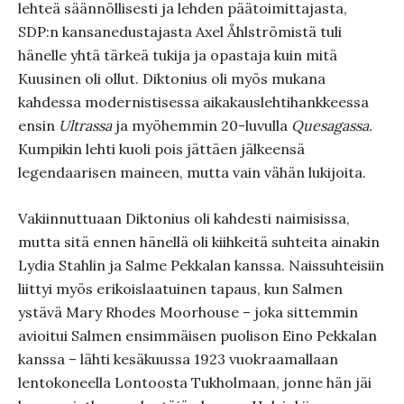
lehteä säännöllisesti ja lehden päätoimittajasta,
SDP:n kansanedustajasta Axel Åhlströmistä tuli
hänelle yhtä tärkeä tukija ja opastaja kuin mitä
Kuusinen oli ollut. Diktonius oli myös mukana
kahdessa modernistisessa aikakauslehtihankkeessa
ensin
Ult
r
assa
ja myöhemmin 20-luvulla
Quesagassa.
Kumpikin lehti kuoli pois jättäen jälkeensä
legendaarisen maineen, mutta vain vähän lukijoita.
Vakiinnuttuaan Diktonius oli kahdesti naimisissa,
mutta sitä ennen hänellä oli kiihkeitä suhteita ainakin
Lydia Stahlin ja Salme Pekkalan kanssa. Naissuhteisiin
liittyi myös erikoislaatuinen tapaus, kun Salmen
ystävä Mary Rhodes Moorhouse – joka sittemmin
avioitui Salmen ensimmäisen puolison Eino Pekkalan
kanssa – lähti kesäkuussa 1923 vuokraamallaan
lentokoneella Lontoosta Tukholmaan, jonne hän jäi