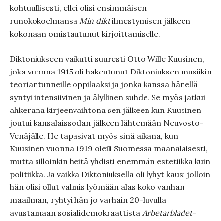
kohtuullisesti, ellei olisi ensimmäisen
runokokoelmansa
Min dikt
ilmestymisen jälkeen
kokonaan omistautunut kirjoittamiselle.
Diktoniukseen vaikutti suuresti Otto Wille Kuusinen,
joka vuonna 1915 oli hakeutunut Diktoniuksen musiikin
teoriantunneille oppilaaksi ja jonka kanssa hänellä
syntyi intensiivinen ja älyllinen suhde. Se myös jatkui
ahkerana kirjeenvaihtona sen jälkeen kun Kuusinen
joutui kansalaissodan jälkeen lähtemään Neuvosto-
Venäjälle. He tapasivat myös sinä aikana, kun
Kuusinen vuonna 1919 oleili Suomessa maanalaisesti,
mutta silloinkin heitä yhdisti enemmän estetiikka kuin
politiikka. Ja vaikka Diktoniuksella oli lyhyt kausi jolloin
hän olisi ollut valmis lyömään alas koko vanhan
maailman, ryhtyi hän jo varhain 20-luvulla
avustamaan sosialidemokraattista
Arbetarbladet
-