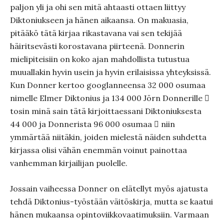
paljon yli ja ohi sen mitä ahtaasti ottaen liittyy
Diktoniukseen ja hänen aikaansa. On makuasia,
pitääkö tätä kirjaa rikastavana vai sen tekijää
häiritsevästi korostavana piirteenä. Donnerin
mielipiteisiin on koko ajan mahdollista tutustua
muuallakin hyvin usein ja hyvin erilaisissa yhteyksissä.
Kun Donner kertoo googlanneensa 32 000 osumaa
nimelle Elmer Diktonius ja 134 000 Jörn Donnerille 
tosin minä sain tätä kirjoittaessani Diktoniuksesta
44 000 ja Donnerista 96 000 osumaa  niin
ymmärtää niitäkin, joiden mielestä näiden suhdetta
kirjassa olisi vähän enemmän voinut painottaa
vanhemman kirjailijan puolelle.
Jossain vaiheessa Donner on elätellyt myös ajatusta
tehdä Diktonius-työstään väitöskirja, mutta se kaatui
hänen mukaansa opintoviikkovaatimuksiin. Varmaan