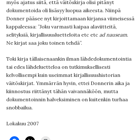
myös ajatus siitä, että väitöskirja olisi pitänyt
dokumentoida oli lisäsyy luopua aikeesta. Niinpä
Donner pääsee nyt kirjoittamaan kirjansa viimeisessä
kappaleessa: ”Joku varmasti kaipaa alaviitteitä,
selityksiä, kirjallisuusluetteloita etc etc
ad nauseam.
Ne kirjat saa joku toinen tehdä”.
Toki kirja tällaisenaankin ilman lähdedokumentointia
tai edes lähdeluetteloa on tutkimuksellisesti
kelvollisempi kuin useimmat kirjallisuushistorian
väitöskirjat. Ymmärrän hyvin, ettei Donnerin aika ja
kiinnostus riittänyt tähän vaivannäköön, mutta
dokumentoinnin halveksiminen on kuitenkin turhaa
snobbailua.
Lokakuu 2007