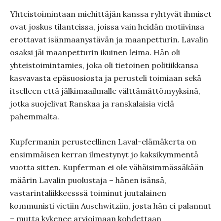
Yhteistoimintaan miehittäjän kanssa ryhtyvät ihmiset
ovat joskus tilanteissa, joissa vain heidän motiivinsa
erottavat isänmaanystävän ja maanpetturin. Lavalin
osaksi jäi maanpetturin ikuinen leima. Hän oli
yhteistoimintamies, joka oli tietoinen politiikkansa
kasvavasta epäsuosiosta ja perusteli toimiaan sekä
itselleen että jälkimaailmalle välttämättömyyksinä,
jotka suojelivat Ranskaa ja ranskalaisia vielä
pahemmalta.
Kupfermanin perusteellinen Laval-elämäkerta on
ensimmäisen kerran ilmestynyt jo kaksikymmentä
vuotta sitten. Kupferman ei ole vähäisimmässäkään
määrin Lavalin puolustaja – hänen isänsä,
vastarintaliikkeesssä toiminut juutalainen
kommunisti vietiin Auschwitziin, josta hän ei palannut
– mutta kykenee arvioimaan kohdettaan