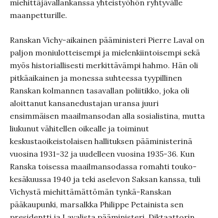
miehittäjävallankanssa yhteistyöhön ryhtyvälle
maanpetturille.
Ranskan Vichy-aikainen pääministeri Pierre Laval on
paljon moniulotteisempi ja mielenkiintoisempi sekä
myös historiallisesti merkittävämpi hahmo. Hän oli
pitkäaikainen ja monessa suhteessa tyypillinen
Ranskan kolmannen tasavallan poliitikko, joka oli
aloittanut kansanedustajan uransa juuri
ensimmäisen maailmansodan alla sosialistina, mutta
liukunut vähitellen oikealle ja toiminut
keskustaoikeistolaisen hallituksen pääministerinä
vuosina 1931-32 ja uudelleen vuosina 1935-36. Kun
Ranska toisessa maailmansodassa romahti touko-
kesäkuussa 1940 ja teki aselevon Saksan kanssa, tuli
Vichystä miehittämättömän tynkä-Ranskan
pääkaupunki, marsalkka Philippe Petainista sen
presidentti ja Lavalista pääministeri. Diktaattorin