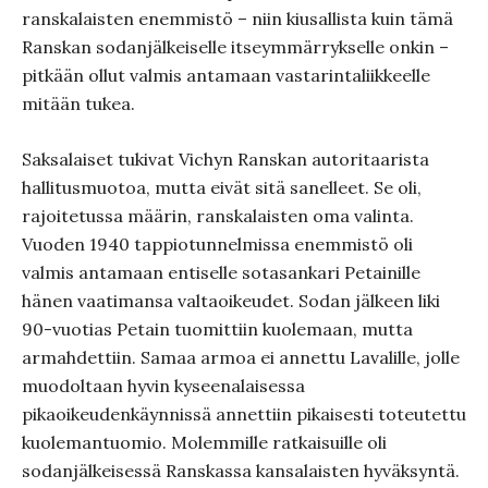
ranskalaisten enemmistö – niin kiusallista kuin tämä
Ranskan sodanjälkeiselle itseymmärrykselle onkin –
pitkään ollut valmis antamaan vastarintaliikkeelle
mitään tukea.
Saksalaiset tukivat Vichyn Ranskan autoritaarista
hallitusmuotoa, mutta eivät sitä sanelleet. Se oli,
rajoitetussa määrin, ranskalaisten oma valinta.
Vuoden 1940 tappiotunnelmissa enemmistö oli
valmis antamaan entiselle sotasankari Petainille
hänen vaatimansa valtaoikeudet. Sodan jälkeen liki
90-vuotias Petain tuomittiin kuolemaan, mutta
armahdettiin. Samaa armoa ei annettu Lavalille, jolle
muodoltaan hyvin kyseenalaisessa
pikaoikeudenkäynnissä annettiin pikaisesti toteutettu
kuolemantuomio. Molemmille ratkaisuille oli
sodanjälkeisessä Ranskassa kansalaisten hyväksyntä.