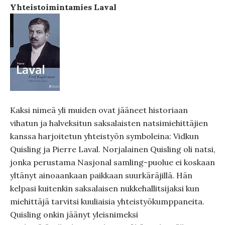
Yhteistoimintamies Laval
Kaksi nimeä yli muiden ovat jääneet historiaan
vihatun ja halveksitun saksalaisten natsimiehittäjien
kanssa harjoitetun yhteistyön symboleina: Vidkun
Quisling ja Pierre Laval. Norjalainen Quisling oli natsi,
jonka perustama Nasjonal samling-puolue ei koskaan
yltänyt ainoaankaan paikkaan suurkäräjillä. Hän
kelpasi kuitenkin saksalaisen nukkehallitsijaksi kun
miehittäjä tarvitsi kuuliaisia yhteistyökumppaneita.
Quisling onkin jäänyt yleisnimeksi