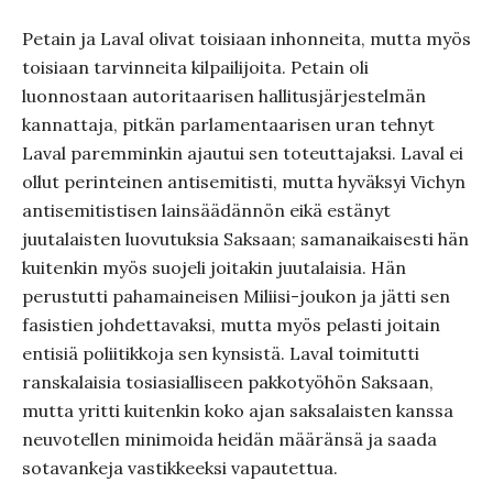
Petain ja Laval olivat toisiaan inhonneita, mutta myös
toisiaan tarvinneita kilpailijoita. Petain oli
luonnostaan autoritaarisen hallitusjärjestelmän
kannattaja, pitkän parlamentaarisen uran tehnyt
Laval paremminkin ajautui sen toteuttajaksi. Laval ei
ollut perinteinen antisemitisti, mutta hyväksyi Vichyn
antisemitistisen lainsäädännön eikä estänyt
juutalaisten luovutuksia Saksaan; samanaikaisesti hän
kuitenkin myös suojeli joitakin juutalaisia. Hän
perustutti pahamaineisen Miliisi-joukon ja jätti sen
fasistien johdettavaksi, mutta myös pelasti joitain
entisiä poliitikkoja sen kynsistä. Laval toimitutti
ranskalaisia tosiasialliseen pakkotyöhön Saksaan,
mutta yritti kuitenkin koko ajan saksalaisten kanssa
neuvotellen minimoida heidän määränsä ja saada
sotavankeja vastikkeeksi vapautettua.