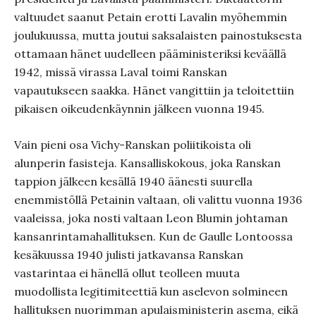
valtuudet saanut Petain erotti Lavalin myöhemmin
joulukuussa, mutta joutui saksalaisten painostuksesta
ottamaan hänet uudelleen pääministeriksi keväällä
1942, missä virassa Laval toimi Ranskan
vapautukseen saakka. Hänet vangittiin ja teloitettiin
pikaisen oikeudenkäynnin jälkeen vuonna 1945.
Vain pieni osa Vichy-Ranskan poliitikoista oli
alunperin fasisteja. Kansalliskokous, joka Ranskan
tappion jälkeen kesällä 1940 äänesti suurella
enemmistöllä Petainin valtaan, oli valittu vuonna 1936
vaaleissa, joka nosti valtaan Leon Blumin johtaman
kansanrintamahallituksen. Kun de Gaulle Lontoossa
kesäkuussa 1940 julisti jatkavansa Ranskan
vastarintaa ei hänellä ollut teolleen muuta
muodollista legitimiteettiä kun aselevon solmineen
hallituksen nuorimman apulaisministerin asema, eikä