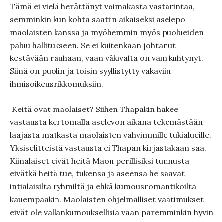
Tämä ei vielä herättänyt voimakasta vastarintaa,
semminkin kun kohta saatiin aikaiseksi aselepo
maolaisten kanssa ja myöhemmin myös puolueiden
paluu hallitukseen. Se ei kuitenkaan johtanut
kestävään rauhaan, vaan väkivalta on vain kiihtynyt.
Siinä on puolin ja toisin syyllistytty vakaviin
ihmisoikeusrikkomuksiin.
Keitä ovat maolaiset? Siihen Thapakin hakee
vastausta kertomalla aselevon aikana tekemästään
laajasta matkasta maolaisten vahvimmille tukialueille.
Yksiselitteistä vastausta ei Thapan kirjastakaan saa.
Kiinalaiset eivät heitä Maon perillisiksi tunnusta
eivätkä heitä tue, tukensa ja aseensa he saavat
intialaisilta ryhmiltä ja ehkä kumousromantikoilta
kauempaakin. Maolaisten ohjelmalliset vaatimukset
eivät ole vallankumouksellisia vaan paremminkin hyvin