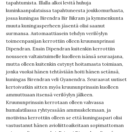
tapahtumista. Illalla alkoi levitä huhuja
kuninkaanpalatsissa tapahtuneesta joukkomurhasta,
jossa kuningas Birendra Bir Bikram ja kymmenkunta
muuta kuningasperheen jäsentä olisi saanut
surmansa. Automaattiasein tehdyn verilöylyn
toimeenpanijan kerrottiin olleen kruununprinssi
Dipendran. Ensin Dipendran kuitenkin kerrottiin
nousseen valtaistuimelle kuolleen isänsä seuraajana,
mutta olleen kuitenkin estynyt hoitamasta toimiaan,
jonka vuoksi hänen tehtäviään hoiti hänen setänsä,
kuningas Birendran veli Gyanendra. Seuraavat uutiset
kertoivatkin sitten myös kruununprinssin kuolleen
ammuttuaan itsensä verilöylyn jälkeen.
Kruununprinssin kerrotaan olleen vahvassa
humalatilassa ryhtyessään ammuskelemaan, ja
motiivina kerrottiin olleen se että kuningaspari olisi
vastustanut hänen avioliittoaikeitaan sopimattoman