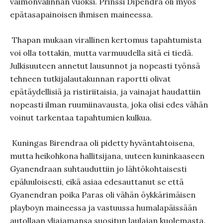
vaimonvalinnan vuoksi. Prinssi Dipendra oli myös
epätasapainoisen ihmisen maineessa.
Thapan mukaan virallinen kertomus tapahtumista
voi olla tottakin, mutta varmuudella sitä ei tiedä.
Julkisuuteen annetut lausunnot ja nopeasti työnsä
tehneen tutkijalautakunnan raportti olivat
epätäydellisiä ja ristiriitaisia, ja vainajat haudattiin
nopeasti ilman ruumiinavausta, joka olisi edes vähän
voinut tarkentaa tapahtumien kulkua.
Kuningas Birendraa oli pidetty hyväntahtoisena,
mutta heikohkona hallitsijana, uuteen kuninkaaseen
Gyanendraan suhtauduttiin jo lähtökohtaisesti
epäluuloisesti, eikä asiaa edesauttanut se että
Gyanendran poika Paras oli vähän öykkärimäisen
playboyn maineessa ja vastuussa humalapäissään
autollaan yliajamansa suositun laulajan kuolemasta.