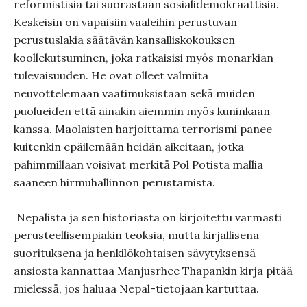
reformistisia tai suorastaan sosialidemokraattisia.
Keskeisin on vapaisiin vaaleihin perustuvan
perustuslakia säätävän kansalliskokouksen
koollekutsuminen, joka ratkaisisi myös monarkian
tulevaisuuden. He ovat olleet valmiita
neuvottelemaan vaatimuksistaan sekä muiden
puolueiden että ainakin aiemmin myös kuninkaan
kanssa. Maolaisten harjoittama terrorismi panee
kuitenkin epäilemään heidän aikeitaan, jotka
pahimmillaan voisivat merkitä Pol Potista mallia
saaneen hirmuhallinnon perustamista.
Nepalista ja sen historiasta on kirjoitettu varmasti
perusteellisempiakin teoksia, mutta kirjallisena
suorituksena ja henkilökohtaisen sävytyksensä
ansiosta kannattaa Manjusrhee Thapankin kirja pitää
mielessä, jos haluaa Nepal-tietojaan kartuttaa.