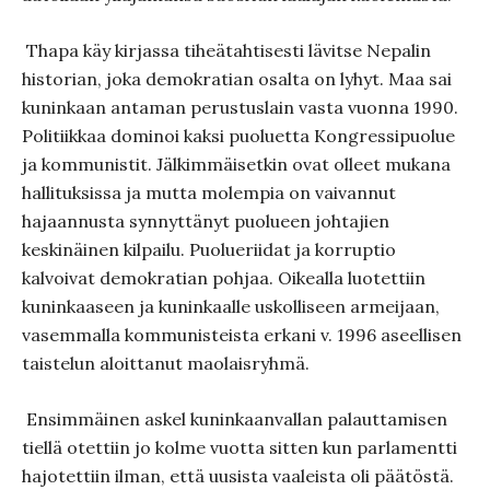
Thapa käy kirjassa tiheätahtisesti lävitse Nepalin
historian, joka demokratian osalta on lyhyt. Maa sai
kuninkaan antaman perustuslain vasta vuonna 1990.
Politiikkaa dominoi kaksi puoluetta Kongressipuolue
ja kommunistit. Jälkimmäisetkin ovat olleet mukana
hallituksissa ja mutta molempia on vaivannut
hajaannusta synnyttänyt puolueen johtajien
keskinäinen kilpailu. Puolueriidat ja korruptio
kalvoivat demokratian pohjaa. Oikealla luotettiin
kuninkaaseen ja kuninkaalle uskolliseen armeijaan,
vasemmalla kommunisteista erkani v. 1996 aseellisen
taistelun aloittanut maolaisryhmä.
Ensimmäinen askel kuninkaanvallan palauttamisen
tiellä otettiin jo kolme vuotta sitten kun parlamentti
hajotettiin ilman, että uusista vaaleista oli päätöstä.