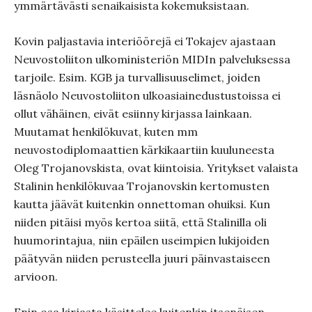
ymmärtävästi senaikaisista kokemuksistaan.
Kovin paljastavia interiöörejä ei Tokajev ajastaan
Neuvostoliiton ulkoministeriön MIDIn palveluksessa
tarjoile. Esim. KGB ja turvallisuuselimet, joiden
läsnäolo Neuvostoliiton ulkoasiainedustustoissa ei
ollut vähäinen, eivät esiinny kirjassa lainkaan.
Muutamat henkilökuvat, kuten mm
neuvostodiplomaattien kärkikaartiin kuuluneesta
Oleg Trojanovskista, ovat kiintoisia. Yritykset valaista
Stalinin henkilökuvaa Trojanovskin kertomusten
kautta jäävät kuitenkin onnettoman ohuiksi. Kun
niiden pitäisi myös kertoa siitä, että Stalinilla oli
huumorintajua, niin epäilen useimpien lukijoiden
päätyvän niiden perusteella juuri päinvastaiseen
arvioon.