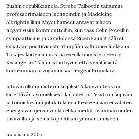
Bushin republikaaneja. Strobe Talbottin taipumus
professorimaiseen luennointiin ja Madeleine
Albrightin liian lyhyet hameet antavat aiheen
negatiivisiin kommentteihin, kun taas Colin Powellin
sympaattisuus ja Condoleeza Ricen kauniit sääret
kirjataan positiivisesti. Ylimpään valtiomiesluokkaan
Tokajev kuitenkin nostaa ex-ulkoministeri Henry
Kissingerin. Tähän istuu hyvin, että venäläisistä
korkeimman arvosanan saa Jevgeni Primakov.
Istuvan ulkoministerin kirjaksi Tokajevin teos on
kiitettävän avomielisesti kirjoitettu. Teksti on sujuvaa
ja toimii hyvänä johdatuksena Keski-Aasian ei vähiten
energiavarojensa vuoksi ehkä merkittävimmän uuden
tasavallan ja sen ulkopolitiikan ymmärtämiseen.
maaliskuu 2005