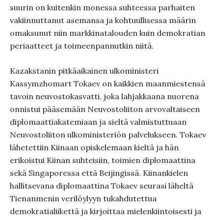
suurin on kuitenkin monessa suhteessa parhaiten
vakiinnuttanut asemansa ja kohtuullisessa määrin
omaksunut niin markkinatalouden kuin demokratian
periaatteet ja toimeenpannutkin niitä.
Kazakstanin pitkäaikainen ulkoministeri
Kassymzhomart Tokaev on kaikkien maanmiestensä
tavoin neuvostokasvatti, joka lahjakkaana nuorena
onnistui pääsemään Neuvostoliiton arvovaltaiseen
diplomaattiakatemiaan ja sieltä valmistuttuaan
Neuvostoliiton ulkoministeriön palvelukseen. Tokaev
lähetettiin Kiinaan opiskelemaan kieltä ja hän
erikoistui Kiinan suhteisiin, toimien diplomaattina
sekä Singaporessa että Beijingissä. Kiinankielen
hallitsevana diplomaattina Tokaev seurasi läheltä
Tienanmenin verilöylyyn tukahdutettua
demokratialiikettä ja kirjoittaa mielenkiintoisesti ja