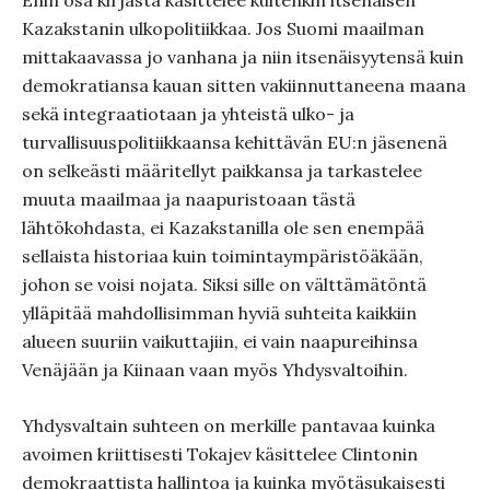
Enin osa kirjasta käsittelee kuitenkin itsenäisen
Kazakstanin ulkopolitiikkaa. Jos Suomi maailman
mittakaavassa jo vanhana ja niin itsenäisyytensä kuin
demokratiansa kauan sitten vakiinnuttaneena maana
sekä integraatiotaan ja yhteistä ulko- ja
turvallisuuspolitiikkaansa kehittävän EU:n jäsenenä
on selkeästi määritellyt paikkansa ja tarkastelee
muuta maailmaa ja naapuristoaan tästä
lähtökohdasta, ei Kazakstanilla ole sen enempää
sellaista historiaa kuin toimintaympäristöäkään,
johon se voisi nojata. Siksi sille on välttämätöntä
ylläpitää mahdollisimman hyviä suhteita kaikkiin
alueen suuriin vaikuttajiin, ei vain naapureihinsa
Venäjään ja Kiinaan vaan myös Yhdysvaltoihin.
Yhdysvaltain suhteen on merkille pantavaa kuinka
avoimen kriittisesti Tokajev käsittelee Clintonin
demokraattista hallintoa ja kuinka myötäsukaisesti