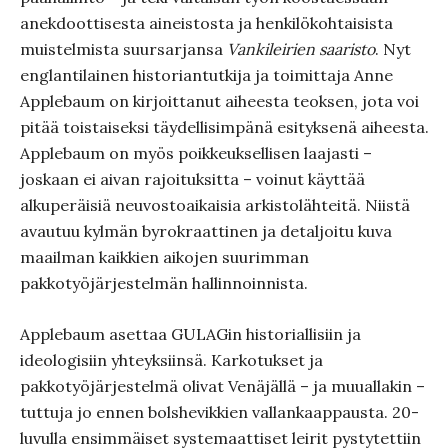
anekdoottisesta aineistosta ja henkilökohtaisista
muistelmista suursarjansa
Vankileirien saaristo
. Nyt
englantilainen historiantutkija ja toimittaja Anne
Applebaum on kirjoittanut aiheesta teoksen, jota voi
pitää toistaiseksi täydellisimpänä esityksenä aiheesta.
Applebaum on myös poikkeuksellisen laajasti –
joskaan ei aivan rajoituksitta – voinut käyttää
alkuperäisiä neuvostoaikaisia arkistolähteitä. Niistä
avautuu kylmän byrokraattinen ja detaljoitu kuva
maailman kaikkien aikojen suurimman
pakkotyöjärjestelmän hallinnoinnista.
Applebaum asettaa GULAGin historiallisiin ja
ideologisiin yhteyksiinsä. Karkotukset ja
pakkotyöjärjestelmä olivat Venäjällä – ja muuallakin –
tuttuja jo ennen bolshevikkien vallankaappausta. 20-
luvulla ensimmäiset systemaattiset leirit pystytettiin