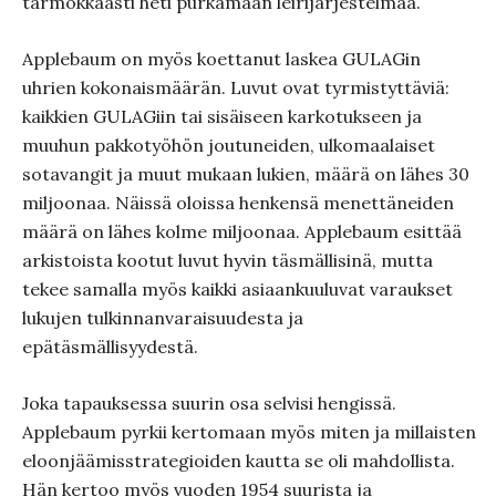
tarmokkaasti heti purkamaan leirijärjestelmää.
Applebaum on myös koettanut laskea GULAGin
uhrien kokonaismäärän. Luvut ovat tyrmistyttäviä:
kaikkien GULAGiin tai sisäiseen karkotukseen ja
muuhun pakkotyöhön joutuneiden, ulkomaalaiset
sotavangit ja muut mukaan lukien, määrä on lähes 30
miljoonaa. Näissä oloissa henkensä menettäneiden
määrä on lähes kolme miljoonaa. Applebaum esittää
arkistoista kootut luvut hyvin täsmällisinä, mutta
tekee samalla myös kaikki asiaankuuluvat varaukset
lukujen tulkinnanvaraisuudesta ja
epätäsmällisyydestä.
Joka tapauksessa suurin osa selvisi hengissä.
Applebaum pyrkii kertomaan myös miten ja millaisten
eloonjäämisstrategioiden kautta se oli mahdollista.
Hän kertoo myös vuoden 1954 suurista ja