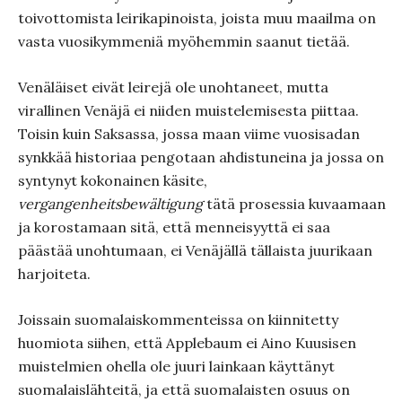
toivottomista leirikapinoista, joista muu maailma on
vasta vuosikymmeniä myöhemmin saanut tietää.
Venäläiset eivät leirejä ole unohtaneet, mutta
virallinen Venäjä ei niiden muistelemisesta piittaa.
Toisin kuin Saksassa, jossa maan viime vuosisadan
synkkää historiaa pengotaan ahdistuneina ja jossa on
syntynyt kokonainen käsite,
vergangenheitsbewältigung
tätä prosessia kuvaamaan
ja korostamaan sitä, että menneisyyttä ei saa
päästää unohtumaan, ei Venäjällä tällaista juurikaan
harjoiteta.
Joissain suomalaiskommenteissa on kiinnitetty
huomiota siihen, että Applebaum ei Aino Kuusisen
muistelmien ohella ole juuri lainkaan käyttänyt
suomalaislähteitä, ja että suomalaisten osuus on