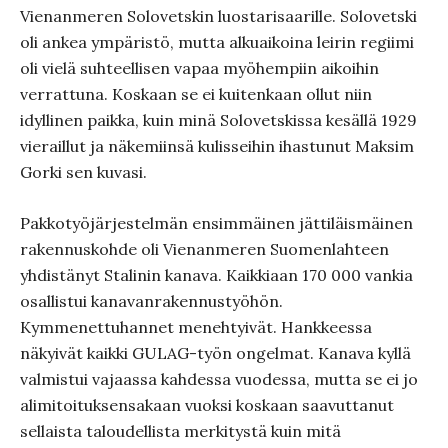
Vienanmeren Solovetskin luostarisaarille. Solovetski
oli ankea ympäristö, mutta alkuaikoina leirin regiimi
oli vielä suhteellisen vapaa myöhempiin aikoihin
verrattuna. Koskaan se ei kuitenkaan ollut niin
idyllinen paikka, kuin minä Solovetskissa kesällä 1929
vieraillut ja näkemiinsä kulisseihin ihastunut Maksim
Gorki sen kuvasi.
Pakkotyöjärjestelmän ensimmäinen jättiläismäinen
rakennuskohde oli Vienanmeren Suomenlahteen
yhdistänyt Stalinin kanava. Kaikkiaan 170 000 vankia
osallistui kanavanrakennustyöhön.
Kymmenettuhannet menehtyivät. Hankkeessa
näkyivät kaikki GULAG-työn ongelmat. Kanava kyllä
valmistui vajaassa kahdessa vuodessa, mutta se ei jo
alimitoituksensakaan vuoksi koskaan saavuttanut
sellaista taloudellista merkitystä kuin mitä