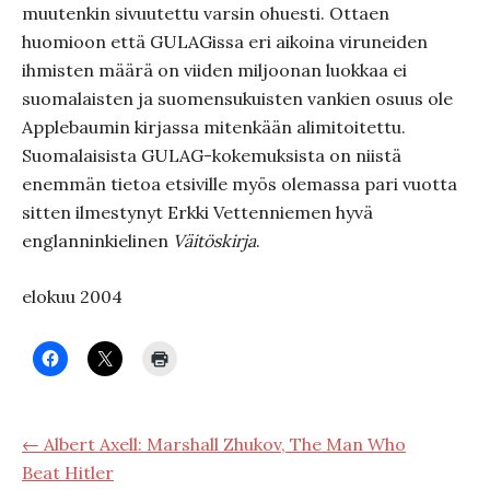
muutenkin sivuutettu varsin ohuesti. Ottaen
huomioon että GULAGissa eri aikoina viruneiden
ihmisten määrä on viiden miljoonan luokkaa ei
suomalaisten ja suomensukuisten vankien osuus ole
Applebaumin kirjassa mitenkään alimitoitettu.
Suomalaisista GULAG-kokemuksista on niistä
enemmän tietoa etsiville myös olemassa pari vuotta
sitten ilmestynyt Erkki Vettenniemen hyvä
englanninkielinen
Väitöskirja
.
elokuu 2004
← Albert Axell: Marshall Zhukov, The Man Who
Beat Hitler