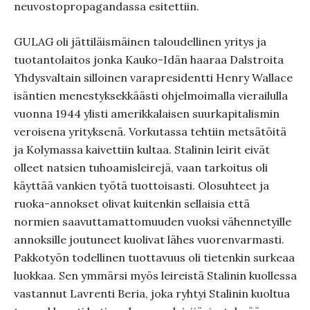
neuvostopropagandassa esitettiin.
GULAG oli jättiläismäinen taloudellinen yritys ja
tuotantolaitos jonka Kauko-Idän haaraa Dalstroita
Yhdysvaltain silloinen varapresidentti Henry Wallace
isäntien menestyksekkäästi ohjelmoimalla vierailulla
vuonna 1944 ylisti amerikkalaisen suurkapitalismin
veroisena yrityksenä. Vorkutassa tehtiin metsätöitä
ja Kolymassa kaivettiin kultaa. Stalinin leirit eivät
olleet natsien tuhoamisleirejä, vaan tarkoitus oli
käyttää vankien työtä tuottoisasti. Olosuhteet ja
ruoka-annokset olivat kuitenkin sellaisia että
normien saavuttamattomuuden vuoksi vähennetyille
annoksille joutuneet kuolivat lähes vuorenvarmasti.
Pakkotyön todellinen tuottavuus oli tietenkin surkeaa
luokkaa. Sen ymmärsi myös leireistä Stalinin kuollessa
vastannut Lavrenti Beria, joka ryhtyi Stalinin kuoltua