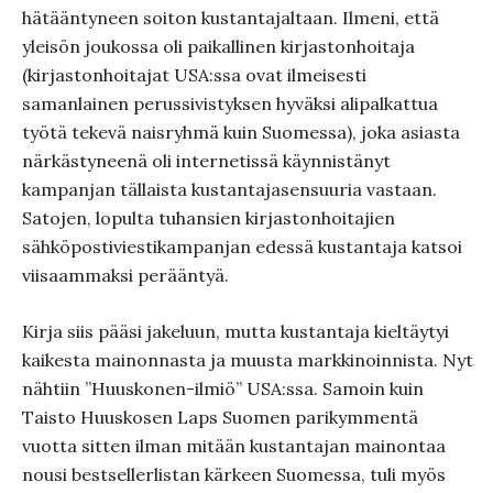
hätääntyneen soiton kustantajaltaan. Ilmeni, että
yleisön joukossa oli paikallinen kirjastonhoitaja
(kirjastonhoitajat USA:ssa ovat ilmeisesti
samanlainen perussivistyksen hyväksi alipalkattua
työtä tekevä naisryhmä kuin Suomessa), joka asiasta
närkästyneenä oli internetissä käynnistänyt
kampanjan tällaista kustantajasensuuria vastaan.
Satojen, lopulta tuhansien kirjastonhoitajien
sähköpostiviestikampanjan edessä kustantaja katsoi
viisaammaksi perääntyä.
Kirja siis pääsi jakeluun, mutta kustantaja kieltäytyi
kaikesta mainonnasta ja muusta markkinoinnista. Nyt
nähtiin ”Huuskonen-ilmiö” USA:ssa. Samoin kuin
Taisto Huuskosen Laps Suomen parikymmentä
vuotta sitten ilman mitään kustantajan mainontaa
nousi bestsellerlistan kärkeen Suomessa, tuli myös