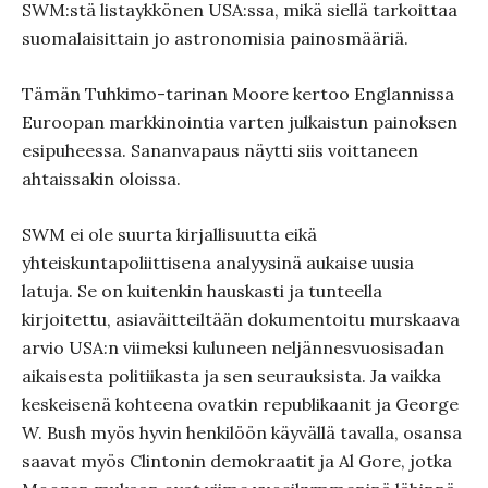
SWM:stä listaykkönen USA:ssa, mikä siellä tarkoittaa
suomalaisittain jo astronomisia painosmääriä.
Tämän Tuhkimo-tarinan Moore kertoo Englannissa
Euroopan markkinointia varten julkaistun painoksen
esipuheessa. Sananvapaus näytti siis voittaneen
ahtaissakin oloissa.
SWM ei ole suurta kirjallisuutta eikä
yhteiskuntapoliittisena analyysinä aukaise uusia
latuja. Se on kuitenkin hauskasti ja tunteella
kirjoitettu, asiaväitteiltään dokumentoitu murskaava
arvio USA:n viimeksi kuluneen neljännesvuosisadan
aikaisesta politiikasta ja sen seurauksista. Ja vaikka
keskeisenä kohteena ovatkin republikaanit ja George
W. Bush myös hyvin henkilöön käyvällä tavalla, osansa
saavat myös Clintonin demokraatit ja Al Gore, jotka