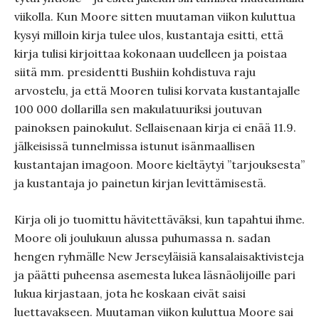
viikolla. Kun Moore sitten muutaman viikon kuluttua
kysyi milloin kirja tulee ulos, kustantaja esitti, että
kirja tulisi kirjoittaa kokonaan uudelleen ja poistaa
siitä mm. presidentti Bushiin kohdistuva raju
arvostelu, ja että Mooren tulisi korvata kustantajalle
100 000 dollarilla sen makulatuuriksi joutuvan
painoksen painokulut. Sellaisenaan kirja ei enää 11.9.
jälkeisissä tunnelmissa istunut isänmaallisen
kustantajan imagoon. Moore kieltäytyi ”tarjouksesta”
ja kustantaja jo painetun kirjan levittämisestä.
Kirja oli jo tuomittu hävitettäväksi, kun tapahtui ihme.
Moore oli joulukuun alussa puhumassa n. sadan
hengen ryhmälle New Jerseyläisiä kansalaisaktivisteja
ja päätti puheensa asemesta lukea läsnäolijoille pari
lukua kirjastaan, jota he koskaan eivät saisi
luettavakseen. Muutaman viikon kuluttua Moore sai