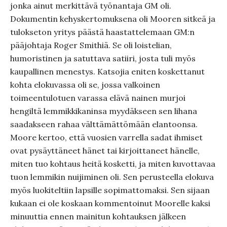
jonka ainut merkittävä työnantaja GM oli.
Dokumentin kehyskertomuksena oli Mooren sitkeä ja
tulokseton yritys päästä haastattelemaan GM:n
pääjohtaja Roger Smithiä. Se oli loistelian,
humoristinen ja satuttava satiiri, josta tuli myös
kaupallinen menestys. Katsojia eniten koskettanut
kohta elokuvassa oli se, jossa valkoinen
toimeentulotuen varassa elävä nainen murjoi
hengiltä lemmikkikaninsa myydäkseen sen lihana
saadakseen rahaa välttämättömään elantoonsa.
Moore kertoo, että vuosien varrella sadat ihmiset
ovat pysäyttäneet hänet tai kirjoittaneet hänelle,
miten tuo kohtaus heitä kosketti, ja miten kuvottavaa
tuon lemmikin nuijiminen oli. Sen perusteella elokuva
myös luokiteltiin lapsille sopimattomaksi. Sen sijaan
kukaan ei ole koskaan kommentoinut Moorelle kaksi
minuuttia ennen mainitun kohtauksen jälkeen