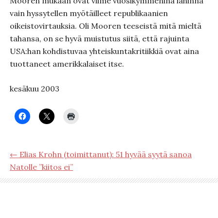
Mooren mukaan ovat viime vuosikymmeninä lähinnä
vain hyssytellen myötäilleet republikaanien
oikeistovirtauksia. Oli Mooren teeseistä mitä mieltä
tahansa, on se hyvä muistutus siitä, että rajuinta
USA:han kohdistuvaa yhteiskuntakritiikkiä ovat aina
tuottaneet amerikkalaiset itse.
kesäkuu 2003
← Elias Krohn (toimittanut): 51 hyvää syytä sanoa
Natolle ”kiitos ei”