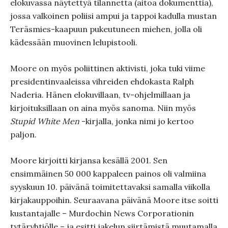
elokuvassa näytettyä tilannetta (aitoa dokumenttia),
jossa valkoinen poliisi ampui ja tappoi kadulla mustan
Teräsmies-kaapuun pukeutuneen miehen, jolla oli
kädessään muovinen lelupistooli.
Moore on myös poliittinen aktivisti, joka tuki viime
presidentinvaaleissa vihreiden ehdokasta Ralph
Naderia. Hänen elokuvillaan, tv-ohjelmillaan ja
kirjoituksillaan on aina myös sanoma. Niin myös
Stupid White Men
-kirjalla, jonka nimi jo kertoo
paljon.
Moore kirjoitti kirjansa kesällä 2001. Sen
ensimmäinen 50 000 kappaleen painos oli valmiina
syyskuun 10. päivänä toimitettavaksi samalla viikolla
kirjakauppoihin. Seuraavana päivänä Moore itse soitti
kustantajalle – Murdochin News Corporationin
tytäryhtiölle – ja esitti jakelun siirtämistä muutamalla