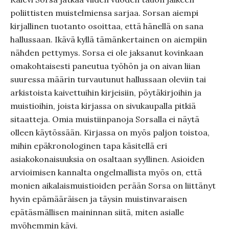
poliittisten muistelmiensa sarjaa. Sorsan aiempi
kirjallinen tuotanto osoittaa, että hänellä on sana
hallussaan. Ikävä kyllä tämänkertainen on aiempiin
nähden pettymys. Sorsa ei ole jaksanut kovinkaan
omakohtaisesti paneutua työhön ja on aivan liian
suuressa määrin turvautunut hallussaan oleviin tai
arkistoista kaivettuihin kirjeisiin, pöytäkirjoihin ja
muistioihin, joista kirjassa on sivukaupalla pitkiä
sitaatteja. Omia muistiinpanoja Sorsalla ei näytä
olleen käytössään. Kirjassa on myös paljon toistoa,
mihin epäkronologinen tapa käsitellä eri
asiakokonaisuuksia on osaltaan syyllinen. Asioiden
arvioimisen kannalta ongelmallista myös on, että
monien aikalaismuistioiden perään Sorsa on liittänyt
hyvin epämääräisen ja täysin muistinvaraisen
epätäsmällisen maininnan siitä, miten asialle
myöhemmin kävi.