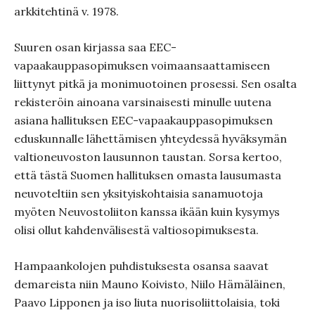
arkkitehtinä v. 1978.
Suuren osan kirjassa saa EEC-
vapaakauppasopimuksen voimaansaattamiseen
liittynyt pitkä ja monimuotoinen prosessi. Sen osalta
rekisteröin ainoana varsinaisesti minulle uutena
asiana hallituksen EEC-vapaakauppasopimuksen
eduskunnalle lähettämisen yhteydessä hyväksymän
valtioneuvoston lausunnon taustan. Sorsa kertoo,
että tästä Suomen hallituksen omasta lausumasta
neuvoteltiin sen yksityiskohtaisia sanamuotoja
myöten Neuvostoliiton kanssa ikään kuin kysymys
olisi ollut kahdenvälisestä valtiosopimuksesta.
Hampaankolojen puhdistuksesta osansa saavat
demareista niin Mauno Koivisto, Niilo Hämäläinen,
Paavo Lipponen ja iso liuta nuorisoliittolaisia, toki