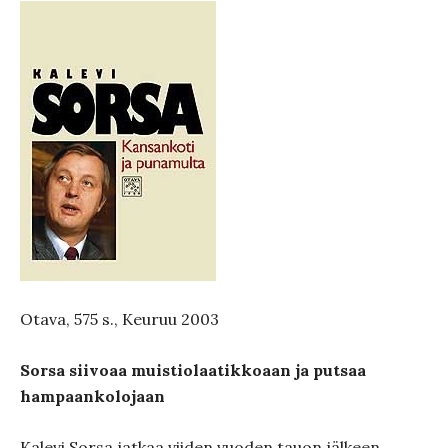
Otava, 575 s., Keuruu 2003
Sorsa siivoaa muistiolaatikkoaan ja putsaa
hampaankolojaan
Kalevi Sorsa jatkaa viiden vuoden tauon jälkeen