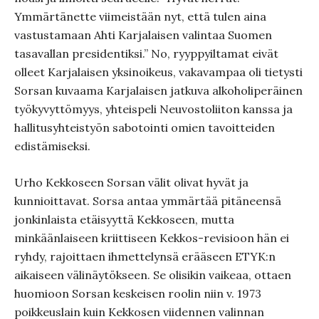
Ymmärtänette viimeistään nyt, että tulen aina
vastustamaan Ahti Karjalaisen valintaa Suomen
tasavallan presidentiksi.” No, ryyppyiltamat eivät
olleet Karjalaisen yksinoikeus, vakavampaa oli tietysti
Sorsan kuvaama Karjalaisen jatkuva alkoholiperäinen
työkyvyttömyys, yhteispeli Neuvostoliiton kanssa ja
hallitusyhteistyön sabotointi omien tavoitteiden
edistämiseksi.
Urho Kekkoseen Sorsan välit olivat hyvät ja
kunnioittavat. Sorsa antaa ymmärtää pitäneensä
jonkinlaista etäisyyttä Kekkoseen, mutta
minkäänlaiseen kriittiseen Kekkos-revisioon hän ei
ryhdy, rajoittaen ihmettelynsä erääseen ETYK:n
aikaiseen välinäytökseen. Se olisikin vaikeaa, ottaen
huomioon Sorsan keskeisen roolin niin v. 1973
poikkeuslain kuin Kekkosen viidennen valinnan