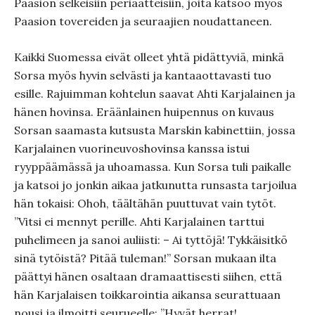
Paasion selkeisiin periaatteisiin, joita katsoo myös
Paasion tovereiden ja seuraajien noudattaneen.
Kaikki Suomessa eivät olleet yhtä pidättyviä, minkä
Sorsa myös hyvin selvästi ja kantaaottavasti tuo
esille. Rajuimman kohtelun saavat Ahti Karjalainen ja
hänen hovinsa. Eräänlainen huipennus on kuvaus
Sorsan saamasta kutsusta Marskin kabinettiin, jossa
Karjalainen vuorineuvoshovinsa kanssa istui
ryyppäämässä ja uhoamassa. Kun Sorsa tuli paikalle
ja katsoi jo jonkin aikaa jatkunutta runsasta tarjoilua
hän tokaisi: Ohoh, täältähän puuttuvat vain tytöt.
”Vitsi ei mennyt perille. Ahti Karjalainen tarttui
puhelimeen ja sanoi auliisti: – Ai tyttöjä! Tykkäisitkö
sinä tytöistä? Pitää tuleman!” Sorsan mukaan ilta
päättyi hänen osaltaan dramaattisesti siihen, että
hän Karjalaisen toikkarointia aikansa seurattuaan
nousi ja ilmoitti seurueelle: ”Hyvät herrat!