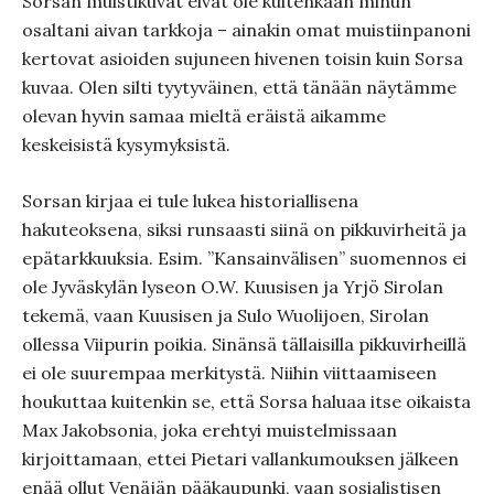
Sorsan muistikuvat eivät ole kuitenkaan minun
osaltani aivan tarkkoja – ainakin omat muistiinpanoni
kertovat asioiden sujuneen hivenen toisin kuin Sorsa
kuvaa. Olen silti tyytyväinen, että tänään näytämme
olevan hyvin samaa mieltä eräistä aikamme
keskeisistä kysymyksistä.
Sorsan kirjaa ei tule lukea historiallisena
hakuteoksena, siksi runsaasti siinä on pikkuvirheitä ja
epätarkkuuksia. Esim. ”Kansainvälisen” suomennos ei
ole Jyväskylän lyseon O.W. Kuusisen ja Yrjö Sirolan
tekemä, vaan Kuusisen ja Sulo Wuolijoen, Sirolan
ollessa Viipurin poikia. Sinänsä tällaisilla pikkuvirheillä
ei ole suurempaa merkitystä. Niihin viittaamiseen
houkuttaa kuitenkin se, että Sorsa haluaa itse oikaista
Max Jakobsonia, joka erehtyi muistelmissaan
kirjoittamaan, ettei Pietari vallankumouksen jälkeen
enää ollut Venäjän pääkaupunki, vaan sosialistisen