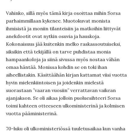
Vahinko, sillä myös tämä kirja osoittaa mihin Sorsa
parhaimmillaan kykenee. Muotokuvat monista
ihmisistä ja moniin tilanteisiin ja matkoihin liittyvät
anekdootit ovat nytkin osuvia ja hauskoja.
Kokonaisuus jää kuitenkin melko raskassoutuiseksi,
siksikin että tekijällä on tarve puhdistaa monia
hampaankoloja ja siinä sivussa myös nostaa vähän
omaa häntää. Monissa kohdin se on toki ihan
aiheellistakin. Käsittäähän kirjan kattamat viisi vuotta
hyvin mielenkiintoisen ja joidenkin mielestä
suorastaan ”vaaran vuosiin” verrattavan vaikean
ajanjakson. Se oli aikaa jolloin puoluesihteeri Sorsa
toimi kahteen otteeseen ulkoministerinä ja kolmisen
vuotta pääministerinä.
70-luku oli ulkoministeriössä tuuletusaikaa kun vanha