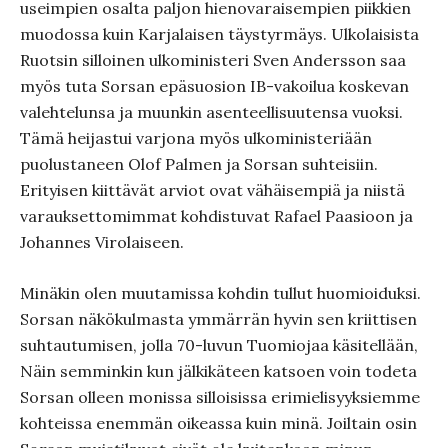
useimpien osalta paljon hienovaraisempien piikkien
muodossa kuin Karjalaisen täystyrmäys. Ulkolaisista
Ruotsin silloinen ulkoministeri Sven Andersson saa
myös tuta Sorsan epäsuosion IB-vakoilua koskevan
valehtelunsa ja muunkin asenteellisuutensa vuoksi.
Tämä heijastui varjona myös ulkoministeriään
puolustaneen Olof Palmen ja Sorsan suhteisiin.
Erityisen kiittävät arviot ovat vähäisempiä ja niistä
varauksettomimmat kohdistuvat Rafael Paasioon ja
Johannes Virolaiseen.
Minäkin olen muutamissa kohdin tullut huomioiduksi.
Sorsan näkökulmasta ymmärrän hyvin sen kriittisen
suhtautumisen, jolla 70-luvun Tuomiojaa käsitellään,
Näin semminkin kun jälkikäteen katsoen voin todeta
Sorsan olleen monissa silloisissa erimielisyyksiemme
kohteissa enemmän oikeassa kuin minä. Joiltain osin