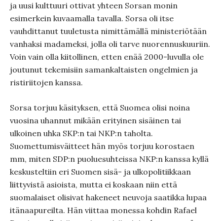
ja uusi kulttuuri ottivat yhteen Sorsan monin
esimerkein kuvaamalla tavalla. Sorsa oli itse
vauhdittanut tuuletusta nimittämällä ministeriötään
vanhaksi madameksi, jolla oli tarve nuorennuskuuriin.
Voin vain olla kiitollinen, etten enää 2000-luvulla ole
joutunut tekemisiin samankaltaisten ongelmien ja
ristiriitojen kanssa.
Sorsa torjuu käsityksen, että Suomea olisi noina
vuosina uhannut mikään erityinen sisäinen tai
ulkoinen uhka SKP:n tai NKP:n taholta.
Suomettumisväitteet hän myös torjuu korostaen
mm, miten SDP:n puoluesuhteissa NKP:n kanssa kyllä
keskusteltiin eri Suomen sisä- ja ulkopolitiikkaan
liittyvistä asioista, mutta ei koskaan niin että
suomalaiset olisivat hakeneet neuvoja saatikka lupaa
itänaapureilta. Hän viittaa monessa kohdin Rafael