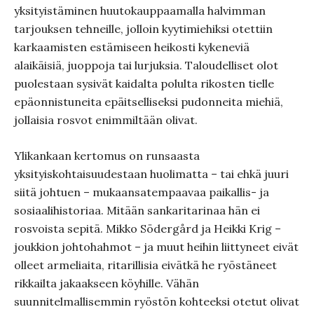
yksityistäminen huutokauppaamalla halvimman
tarjouksen tehneille, jolloin kyytimiehiksi otettiin
karkaamisten estämiseen heikosti kykeneviä
alaikäisiä, juoppoja tai lurjuksia. Taloudelliset olot
puolestaan sysivät kaidalta polulta rikosten tielle
epäonnistuneita epäitselliseksi pudonneita miehiä,
jollaisia rosvot enimmiltään olivat.
Ylikankaan kertomus on runsaasta
yksityiskohtaisuudestaan huolimatta – tai ehkä juuri
siitä johtuen – mukaansatempaavaa paikallis- ja
sosiaalihistoriaa. Mitään sankaritarinaa hän ei
rosvoista sepitä. Mikko Södergård ja Heikki Krig –
joukkion johtohahmot – ja muut heihin liittyneet eivät
olleet armeliaita, ritarillisia eivätkä he ryöstäneet
rikkailta jakaakseen köyhille. Vähän
suunnitelmallisemmin ryöstön kohteeksi otetut olivat