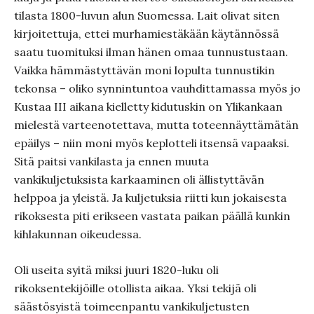
tilasta 1800-luvun alun Suomessa. Lait olivat siten
kirjoitettuja, ettei murhamiestäkään käytännössä
saatu tuomituksi ilman hänen omaa tunnustustaan.
Vaikka hämmästyttävän moni lopulta tunnustikin
tekonsa – oliko synnintuntoa vauhdittamassa myös jo
Kustaa III aikana kielletty kidutuskin on Ylikankaan
mielestä varteenotettava, mutta toteennäyttämätän
epäilys – niin moni myös keplotteli itsensä vapaaksi.
Sitä paitsi vankilasta ja ennen muuta
vankikuljetuksista karkaaminen oli ällistyttävän
helppoa ja yleistä. Ja kuljetuksia riitti kun jokaisesta
rikoksesta piti erikseen vastata paikan päällä kunkin
kihlakunnan oikeudessa.
Oli useita syitä miksi juuri 1820-luku oli
rikoksentekijöille otollista aikaa. Yksi tekijä oli
säästösyistä toimeenpantu vankikuljetusten