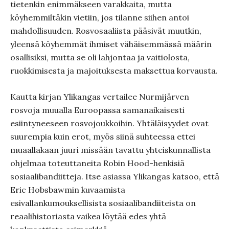
tietenkin enimmäkseen varakkaita, mutta
köyhemmiltäkin vietiin, jos tilanne siihen antoi
mahdollisuuden. Rosvosaaliista pääsivät muutkin,
yleensä köyhemmät ihmiset vähäisemmässä määrin
osallisiksi, mutta se oli lahjontaa ja vaitiolosta,
ruokkimisesta ja majoituksesta maksettua korvausta.
Kautta kirjan Ylikangas vertailee Nurmijärven
rosvoja muualla Euroopassa samanaikaisesti
esiintyneeseen rosvojoukkoihin. Yhtäläisyydet ovat
suurempia kuin erot, myös siinä suhteessa ettei
muaallakaan juuri missään tavattu yhteiskunnallista
ohjelmaa toteuttaneita Robin Hood-henkisiä
sosiaalibandiitteja. Itse asiassa Ylikangas katsoo, että
Eric Hobsbawmin kuvaamista
esivallankumouksellisista sosiaalibandiiteista on
reaalihistoriasta vaikea löytää edes yhtä