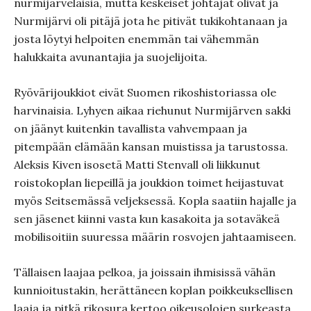
nurmijärveläisiä, mutta keskeiset johtajat olivat ja
Nurmijärvi oli pitäjä jota he pitivät tukikohtanaan ja
josta löytyi helpoiten enemmän tai vähemmän
halukkaita avunantajia ja suojelijoita.
Ryövärijoukkiot eivät Suomen rikoshistoriassa ole
harvinaisia. Lyhyen aikaa riehunut Nurmijärven sakki
on jäänyt kuitenkin tavallista vahvempaan ja
pitempään elämään kansan muistissa ja tarustossa.
Aleksis Kiven isosetä Matti Stenvall oli liikkunut
roistokoplan liepeillä ja joukkion toimet heijastuvat
myös Seitsemässä veljeksessä. Kopla saatiin hajalle ja
sen jäsenet kiinni vasta kun kasakoita ja sotaväkeä
mobilisoitiin suuressa määrin rosvojen jahtaamiseen.
Tällaisen laajaa pelkoa, ja joissain ihmisissä vähän
kunnioitustakin, herättäneen koplan poikkeuksellisen
laaja ja pitkä rikosura kertoo oikeusolojen surkeasta