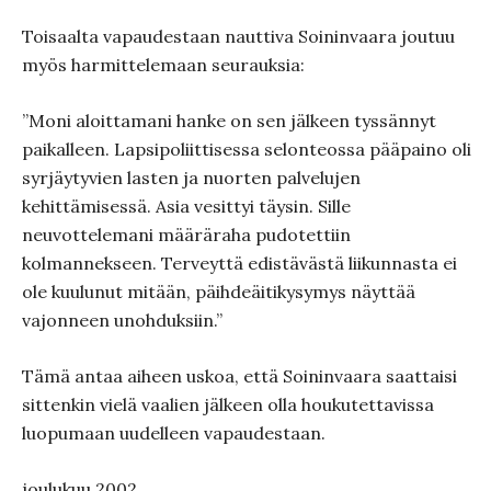
Toisaalta vapaudestaan nauttiva Soininvaara joutuu
myös harmittelemaan seurauksia:
”Moni aloittamani hanke on sen jälkeen tyssännyt
paikalleen. Lapsipoliittisessa selonteossa pääpaino oli
syrjäytyvien lasten ja nuorten palvelujen
kehittämisessä. Asia vesittyi täysin. Sille
neuvottelemani määräraha pudotettiin
kolmannekseen. Terveyttä edistävästä liikunnasta ei
ole kuulunut mitään, päihdeäitikysymys näyttää
vajonneen unohduksiin.”
Tämä antaa aiheen uskoa, että Soininvaara saattaisi
sittenkin vielä vaalien jälkeen olla houkutettavissa
luopumaan uudelleen vapaudestaan.
joulukuu 2002