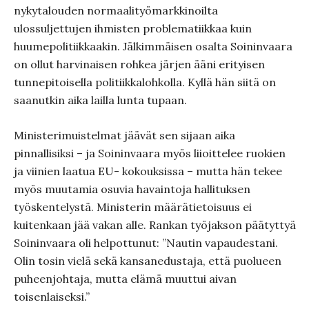
nykytalouden normaalityömarkkinoilta
ulossuljettujen ihmisten problematiikkaa kuin
huumepolitiikkaakin. Jälkimmäisen osalta Soininvaara
on ollut harvinaisen rohkea järjen ääni erityisen
tunnepitoisella politiikkalohkolla. Kyllä hän siitä on
saanutkin aika lailla lunta tupaan.
Ministerimuistelmat jäävät sen sijaan aika
pinnallisiksi – ja Soininvaara myös liioittelee ruokien
ja viinien laatua EU- kokouksissa – mutta hän tekee
myös muutamia osuvia havaintoja hallituksen
työskentelystä. Ministerin määrätietoisuus ei
kuitenkaan jää vakan alle. Rankan työjakson päätyttyä
Soininvaara oli helpottunut: ”Nautin vapaudestani.
Olin tosin vielä sekä kansanedustaja, että puolueen
puheenjohtaja, mutta elämä muuttui aivan
toisenlaiseksi.”