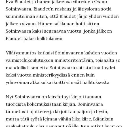
Eva Biaudet ja hänen jälkeensä vihreiden Osmo
Soininvaara. Biaudet’n raskaus ja äitiysloma sotki
suunnitelman siten, että Biaudet jäi jo yhden vuoden
jälkeen sivuun. Hänen salkkuaan hoiti sitten
Soininvaara kaksi seuraavaa vuotta, jonka jälkeen
Biaudet palasi hallitukseen.
Yllätysmuutos katkaisi Soininvaaran kahden vuoden
valmistelukoulutuksen ministeritehtäviin, toisaalta se
mahdollisti sen että Soininvaara sai istuttua täydet
kaksi vuotta ministerikyydissä ennen kuin
ydinvoimaratkaisu karkoitti vihreät hallituksesta.
Nyt Soininvaara on kiirehtinyt kirjoittamaan
tuoreista kokemuksistaan kirjan. Soininvaara
tunnetusti ajattelee ja kirjoittaa paljon ja hyvin,
mutta tätä työtä leimaa vähän liika kiire, ikäänkuin
vaaliaikataulu olisi painanut päälle. Kun jotkut luvut on