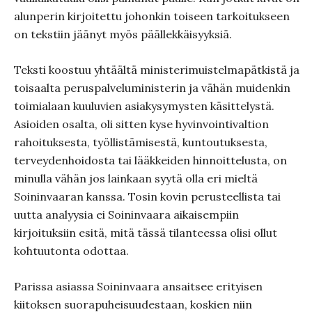
alunperin kirjoitettu johonkin toiseen tarkoitukseen
on tekstiin jäänyt myös päällekkäisyyksiä.
Teksti koostuu yhtäältä ministerimuistelmapätkistä ja
toisaalta peruspalveluministerin ja vähän muidenkin
toimialaan kuuluvien asiakysymysten käsittelystä.
Asioiden osalta, oli sitten kyse hyvinvointivaltion
rahoituksesta, työllistämisestä, kuntoutuksesta,
terveydenhoidosta tai lääkkeiden hinnoittelusta, on
minulla vähän jos lainkaan syytä olla eri mieltä
Soininvaaran kanssa. Tosin kovin perusteellista tai
uutta analyysia ei Soininvaara aikaisempiin
kirjoituksiin esitä, mitä tässä tilanteessa olisi ollut
kohtuutonta odottaa.
Parissa asiassa Soininvaara ansaitsee erityisen
kiitoksen suorapuheisuudestaan, koskien niin