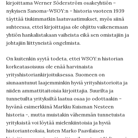
kirjoittama Werner Söderström osakeyhtiön –
nykyisen Sanoma-WSOY:n – historia vuoteen 1939
täyttää tiukimmatkin laatuvaatimukset, myös siinä
suhteessa, ettei kirjoittajaa ole ohjittu vaikenemaan
yhtiön hankalistakaan vaiheista eikä sen omistajiin ja
johtajiin liittyneistä ongelmista.
On kuitenkin syytä todeta, ettei WSOY:n historian
korkeatasoisuus ole enää harvinaista
yrityshistoriankirjoituksessa. Suomeen on
siunaantunut laajemminkin hyviä yrityshistorioita ja
niiden ammattitaitoisia kirjoittajia. Suurilta ja
tunnetuilta yrityksiltä laatua osaa jo odottaakin –
hyvänä esimerkkinä Markku Kuisman Nesteen
historia -, mutta muistakin vähemmän tunnetuista
yrityksistä voi löytää mielenkiintoisia ja hyviä
historianteoksia, kuten Marko Paavilaisen