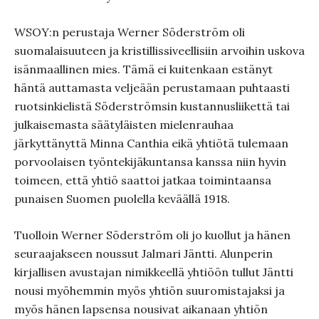
WSOY:n perustaja Werner Söderström oli
suomalaisuuteen ja kristillissiveellisiin arvoihin uskova
isänmaallinen mies. Tämä ei kuitenkaan estänyt
häntä auttamasta veljeään perustamaan puhtaasti
ruotsinkielistä Söderströmsin kustannusliikettä tai
julkaisemasta säätyläisten mielenrauhaa
järkyttänyttä Minna Canthia eikä yhtiötä tulemaan
porvoolaisen työntekijäkuntansa kanssa niin hyvin
toimeen, että yhtiö saattoi jatkaa toimintaansa
punaisen Suomen puolella keväällä 1918.
Tuolloin Werner Söderström oli jo kuollut ja hänen
seuraajakseen noussut Jalmari Jäntti. Alunperin
kirjallisen avustajan nimikkeellä yhtiöön tullut Jäntti
nousi myöhemmin myös yhtiön suuromistajaksi ja
myös hänen lapsensa nousivat aikanaan yhtiön