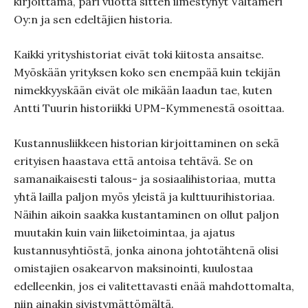
kirjoittama, pari vuotta sitten ilmestynyt Valtameri
Oy:n ja sen edeltäjien historia.
Kaikki yrityshistoriat eivät toki kiitosta ansaitse.
Myöskään yrityksen koko sen enempää kuin tekijän
nimekkyyskään eivät ole mikään laadun tae, kuten
Antti Tuurin historiikki UPM-Kymmenestä osoittaa.
Kustannusliikkeen historian kirjoittaminen on sekä
erityisen haastava että antoisa tehtävä. Se on
samanaikaisesti talous- ja sosiaalihistoriaa, mutta
yhtä lailla paljon myös yleistä ja kulttuurihistoriaa.
Näihin aikoin saakka kustantaminen on ollut paljon
muutakin kuin vain liiketoimintaa, ja ajatus
kustannusyhtiöstä, jonka ainona johtotähtenä olisi
omistajien osakearvon maksinointi, kuulostaa
edelleenkin, jos ei valitettavasti enää mahdottomalta,
niin ainakin sivistymättömältä.