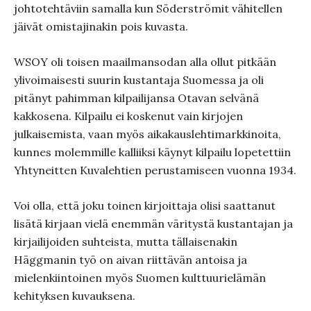
johtotehtäviin samalla kun Söderströmit vähitellen
jäivät omistajinakin pois kuvasta.
WSOY oli toisen maailmansodan alla ollut pitkään
ylivoimaisesti suurin kustantaja Suomessa ja oli
pitänyt pahimman kilpailijansa Otavan selvänä
kakkosena. Kilpailu ei koskenut vain kirjojen
julkaisemista, vaan myös aikakauslehtimarkkinoita,
kunnes molemmille kalliiksi käynyt kilpailu lopetettiin
Yhtyneitten Kuvalehtien perustamiseen vuonna 1934.
Voi olla, että joku toinen kirjoittaja olisi saattanut
lisätä kirjaan vielä enemmän väritystä kustantajan ja
kirjailijoiden suhteista, mutta tällaisenakin
Häggmanin työ on aivan riittävän antoisa ja
mielenkiintoinen myös Suomen kulttuurielämän
kehityksen kuvauksena.