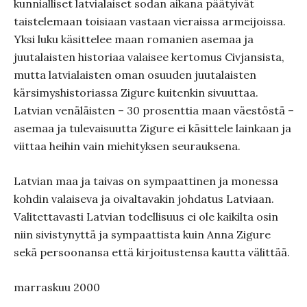
kunnialliset latvialaiset sodan aikana päätyivät
taistelemaan toisiaan vastaan vieraissa armeijoissa.
Yksi luku käsittelee maan romanien asemaa ja
juutalaisten historiaa valaisee kertomus Civjansista,
mutta latvialaisten oman osuuden juutalaisten
kärsimyshistoriassa Zigure kuitenkin sivuuttaa.
Latvian venäläisten – 30 prosenttia maan väestöstä –
asemaa ja tulevaisuutta Zigure ei käsittele lainkaan ja
viittaa heihin vain miehityksen seurauksena.
Latvian maa ja taivas on sympaattinen ja monessa
kohdin valaiseva ja oivaltavakin johdatus Latviaan.
Valitettavasti Latvian todellisuus ei ole kaikilta osin
niin sivistynyttä ja sympaattista kuin Anna Zigure
sekä persoonansa että kirjoitustensa kautta välittää.
marraskuu 2000