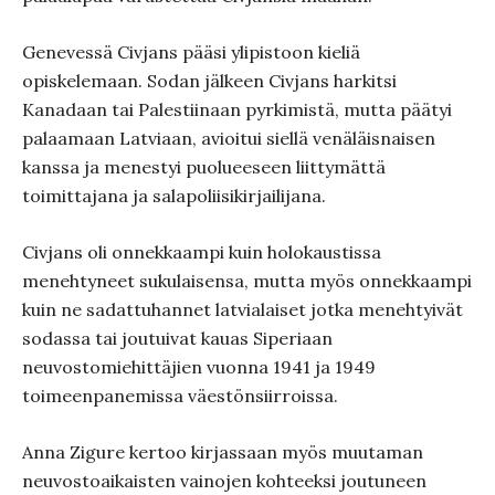
Genevessä Civjans pääsi ylipistoon kieliä
opiskelemaan. Sodan jälkeen Civjans harkitsi
Kanadaan tai Palestiinaan pyrkimistä, mutta päätyi
palaamaan Latviaan, avioitui siellä venäläisnaisen
kanssa ja menestyi puolueeseen liittymättä
toimittajana ja salapoliisikirjailijana.
Civjans oli onnekkaampi kuin holokaustissa
menehtyneet sukulaisensa, mutta myös onnekkaampi
kuin ne sadattuhannet latvialaiset jotka menehtyivät
sodassa tai joutuivat kauas Siperiaan
neuvostomiehittäjien vuonna 1941 ja 1949
toimeenpanemissa väestönsiirroissa.
Anna Zigure kertoo kirjassaan myös muutaman
neuvostoaikaisten vainojen kohteeksi joutuneen