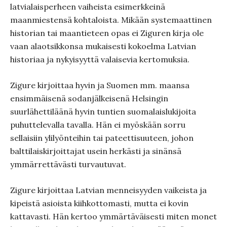
latvialaisperheen vaiheista esimerkkeinä
maanmiestensä kohtaloista. Mikään systemaattinen
historian tai maantieteen opas ei Ziguren kirja ole
vaan alaotsikkonsa mukaisesti kokoelma Latvian
historiaa ja nykyisyyttä valaisevia kertomuksia.
Zigure kirjoittaa hyvin ja Suomen mm. maansa
ensimmäisenä sodanjälkeisenä Helsingin
suurlähettiläänä hyvin tuntien suomalaislukijoita
puhuttelevalla tavalla. Hän ei myöskään sorru
sellaisiin ylilyönteihin tai pateettisuuteen, johon
balttilaiskirjoittajat usein herkästi ja sinänsä
ymmärrettävästi turvautuvat.
Zigure kirjoittaa Latvian menneisyyden vaikeista ja
kipeistä asioista kiihkottomasti, mutta ei kovin
kattavasti. Hän kertoo ymmärtäväisesti miten monet