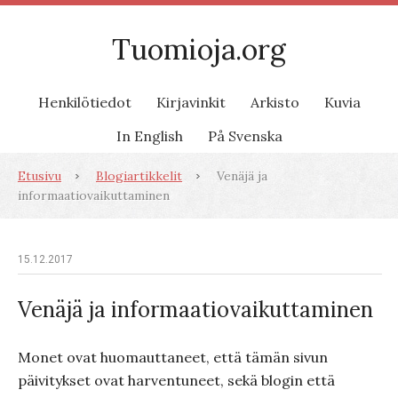
Tuomioja.org
Henkilötiedot
Kirjavinkit
Arkisto
Kuvia
In English
På Svenska
Etusivu
Blogiartikkelit
Venäjä ja
informaatiovaikuttaminen
15.12.2017
Venäjä ja informaatiovaikuttaminen
Monet ovat huomauttaneet, että tämän sivun
päivitykset ovat harventuneet, sekä blogin että