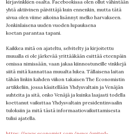
kirjavinkkien osalta. Facebookissa olen ollut vähintään
yhtä aktiivinen päivittäjä kuin ennenkin, mutta tätä
sivua olen viime aikoina lisännyt melko harvakseen.
Jonkinlaisena uuden vuoden lupauksena
koetan parantaa tapani.
Kaikkea mitä on ajateltu, selvitelty ja kirjoitettu
muualla ei ole järkevää yrittääkään esittää eteenpäin
omissa nimissään, vaan jakaa kiinnostuneille vinkkejä
siitä mitä kannattaa muualta lukea. Tällaisena laitan
tähän linkin kahden viikon takaisen The Economistin
artikkeliin, jossa käsitellään Yhdysvaltain ja Venäjän
suhteita ja sitä, onko Venäjä ja kuinka laajasti todella
koettanut vaikuttaa Yhdysvaltain presidentinvaalin
tuloksiin ja mitä tästä informaatiovaikuttamisesta
tulisi ajatella.
https://www.economist.com/news/united-