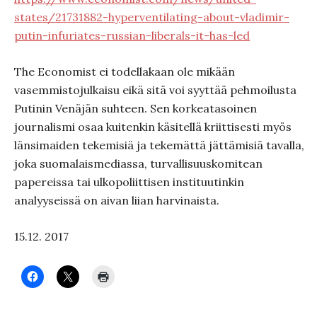
states/21731882-hyperventilating-about-vladimir-
putin-infuriates-russian-liberals-it-has-led
The Economist ei todellakaan ole mikään
vasemmistojulkaisu eikä sitä voi syyttää pehmoilusta
Putinin Venäjän suhteen. Sen korkeatasoinen
journalismi osaa kuitenkin käsitellä kriittisesti myös
länsimaiden tekemisiä ja tekemättä jättämisiä tavalla,
joka suomalaismediassa, turvallisuuskomitean
papereissa tai ulkopoliittisen instituutinkin
analyyseissä on aivan liian harvinaista.
15.12. 2017