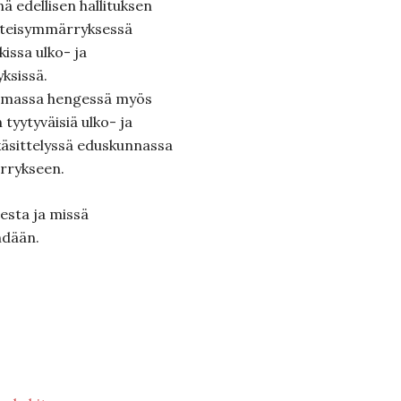
ä edellisen hallituksen
hteisymmärryksessä
issa ulko- ja
yksissä.
amassa hengessä myös
 tyytyväisiä ulko- ja
 käsittelyssä eduskunnassa
rrykseen.
esta ja missä
ehdään.