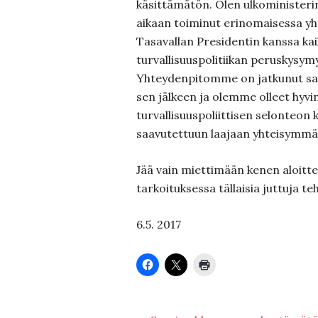
käsittämätön. Olen ulkoministerin
aikaan toiminut erinomaisessa y
Tasavallan Presidentin kanssa kaik
turvallisuuspolitiikan peruskysym
Yhteydenpitomme on jatkunut s
sen jälkeen ja olemme olleet hyvin
turvallisuuspoliittisen selonteon
saavutettuun laajaan yhteisymmä
Jää vain miettimään kenen aloitte
tarkoituksessa tällaisia juttuja t
6.5. 2017