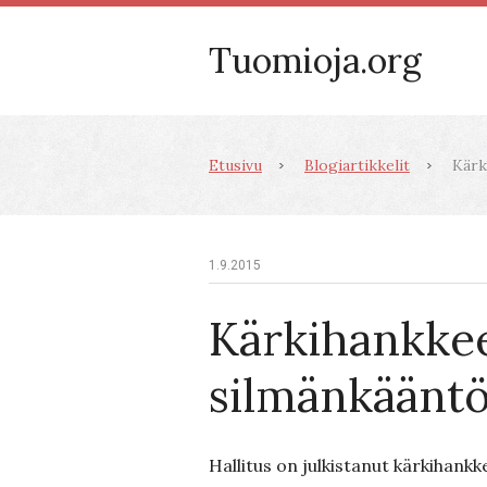
Tuomioja.org
Etusivu
Blogiartikkelit
Kärk
1.9.2015
Kärkihankke
silmänkäänt
Hallitus on julkistanut kärkihankk