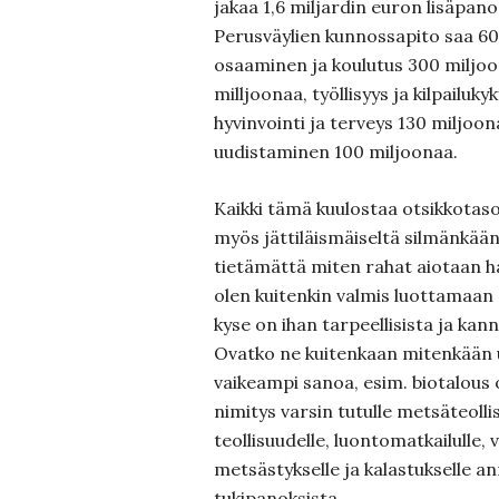
jakaa 1,6 miljardin euron lisäpan
Perusväylien kunnossapito saa 60
osaaminen ja koulutus 300 miljoo
milljoonaa, työllisyys ja kilpailuky
hyvinvointi ja terveys 130 miljoon
uudistaminen 100 miljoonaa.
Kaikki tämä kuulostaa otsikkotaso
myös jättiläismäiseltä silmänkä
tietämättä miten rahat aiotaan h
olen kuitenkin valmis luottamaan 
kyse on ihan tarpeellisista ja kan
Ovatko ne kuitenkaan mitenkään uu
vaikeampi sanoa, esim. biotalous o
nimitys varsin tutulle metsäteolli
teollisuudelle, luontomatkailulle,
metsästykselle ja kalastukselle a
tukipanoksista.