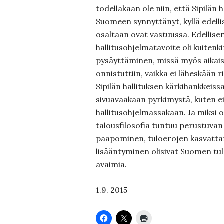
todellakaan ole niin, että Sipilän h
Suomeen synnyttänyt, kyllä edellise
osaltaan ovat vastuussa. Edellise
hallitusohjelmatavoite oli kuiten
pysäyttäminen, missä myös aika
onnistuttiin, vaikka ei läheskään ri
Sipilän hallituksen kärkihankkeiss
sivuavaakaan pyrkimystä, kuten e
hallitusohjelmassakaan. Ja miksi o
talousfilosofia tuntuu perustuvan
paapominen, tuloerojen kasvatta
lisääntyminen olisivat Suomen t
avaimia.
1.9. 2015