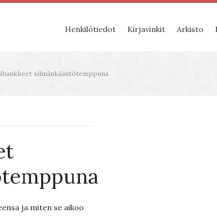
Henkilötiedot
Kirjavinkit
Arkisto
ihankkeet silmänkääntötemppuna
et
ötemppuna
eensa ja miten se aikoo