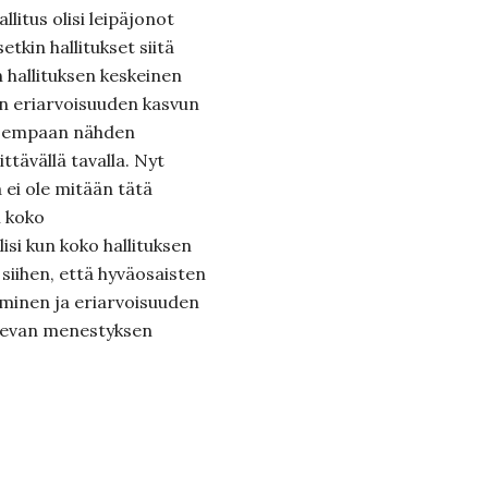
allitus olisi leipäjonot
tkin hallitukset siitä
n hallituksen keskeinen
kin eriarvoisuuden kasvun
isempaan nähden
ittävällä tavalla. Nyt
a ei ole mitään tätä
i koko
lisi kun koko hallituksen
 siihen, että hyväosaisten
minen ja eriarvoisuuden
ulevan menestyksen