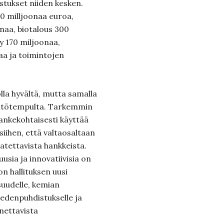
ostukset niiden kesken.
0 milljoonaa euroa,
naa, biotalous 300
ky 170 miljoonaa,
aa ja toimintojen
lla hyvältä, mutta samalla
äntötempulta. Tarkemmin
ankekohtaisesti käyttää
siihen, että valtaosaltaan
natettavista hankkeista.
sia ja innovatiivisia on
n hallituksen uusi
suudelle, kemian
 vedenpuhdistukselle ja
nnettavista