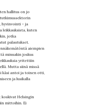
en hallitus on jo
 tutkimussektorin
 hyvinvointi – ja
 leikkauksista, kuten
kin, jotka
atut palautukset.
nennäkemätöntä aiempien
ttä minuakin joskus
leikkauksia yritettiin
ellä. Mutta siinä missä
i käsi antoi ja toinen otti,
miseen ja lusikalla
 koskivat Helsingin
in mittoihin. Ei