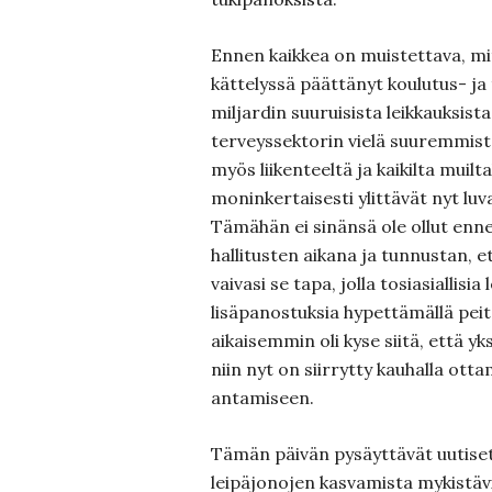
Ennen kaikkea on muistettava, mit
kättelyssä päättänyt koulutus- ja
miljardin suuruisista leikkauksista,
terveyssektorin vielä suuremmista
myös liikenteeltä ja kaikilta muilta
moninkertaisesti ylittävät nyt luv
Tämähän ei sinänsä ole ollut en
hallitusten aikana ja tunnustan, e
vaivasi se tapa, jolla tosiasiallisia 
lisäpanostuksia hypettämällä peit
aikaisemmin oli kyse siitä, että yks
niin nyt on siirrytty kauhalla otta
antamiseen.
Tämän päivän pysäyttävät uutiset
leipäjonojen kasvamista mykistävi