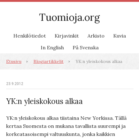
Tuomioja.org
Henkilötiedot
Kirjavinkit
Arkisto
Kuvia
In English
På Svenska
Etusivu
Blogiartikkelit
YK:n yleiskokous alkaa
23.9.2012
YK:n yleiskokous alkaa
YK:n yleiskokous alkaa tiistaina New Yorkissa. Tällä
kertaa Suomesta on mukana tavallista suurempi ja
korkeatasoisempi valtuuskunta, jonka kaikkien