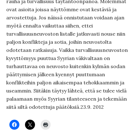
rauha ja turvallisuus täytäntöönpanoa. Molemmat
ovat asioita joissa näyttömme ovat kestäviä ja
arvostettuja. Jos näissä onnistutaan voidaan ajan
myötä ennalta vaikuttaa siihen, ettei
turvallisuusneuvoston listalle jatkuvasti nouse niin
paljon konflikteja ja sotia, joihin neuvostolta
odotetaan ratkaisuja. Vaikka turvallisuusneuvoston
kyvyttömyys puuttua Syyrian väkivaltaan on
turhauttavaa on neuvosto kuitenkin kylmän sodan
päättymisen jälkeen kyennyt puuttumaan
konflikteihin paljon aikaisempaa tehokkaammin ja
useammin. Siitäkin täytyy lähteä, että se tulee vielä
palaamaan myös Syyrian tilanteeseen ja tekemään
siitä siltä odotettuja päätöksiä.23.9. 2012