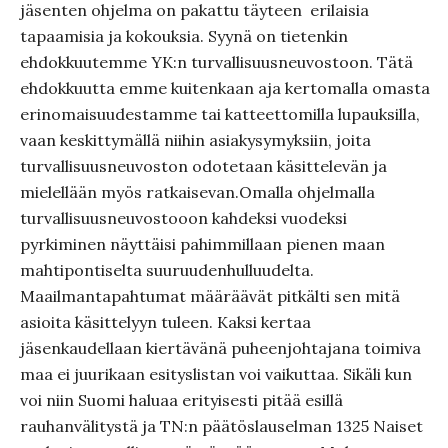
jäsenten ohjelma on pakattu täyteen erilaisia
tapaamisia ja kokouksia. Syynä on tietenkin
ehdokkuutemme YK:n turvallisuusneuvostoon. Tätä
ehdokkuutta emme kuitenkaan aja kertomalla omasta
erinomaisuudestamme tai katteettomilla lupauksilla,
vaan keskittymällä niihin asiakysymyksiin, joita
turvallisuusneuvoston odotetaan käsittelevän ja
mielellään myös ratkaisevan.Omalla ohjelmalla
turvallisuusneuvostooon kahdeksi vuodeksi
pyrkiminen näyttäisi pahimmillaan pienen maan
mahtipontiselta suuruudenhulluudelta.
Maailmantapahtumat määräävät pitkälti sen mitä
asioita käsittelyyn tuleen. Kaksi kertaa
jäsenkaudellaan kiertävänä puheenjohtajana toimiva
maa ei juurikaan esityslistan voi vaikuttaa. Sikäli kun
voi niin Suomi haluaa erityisesti pitää esillä
rauhanvälitystä ja TN:n päätöslauselman 1325 Naiset