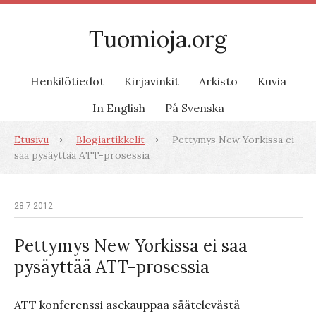
Tuomioja.org
Henkilötiedot
Kirjavinkit
Arkisto
Kuvia
In English
På Svenska
Etusivu
Blogiartikkelit
Pettymys New Yorkissa ei
saa pysäyttää ATT-prosessia
28.7.2012
Pettymys New Yorkissa ei saa
pysäyttää ATT-prosessia
ATT konferenssi asekauppaa säätelevästä