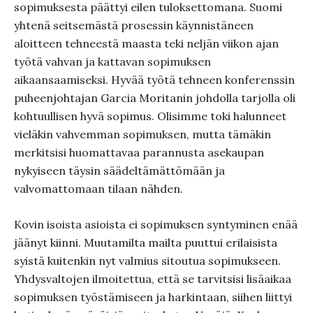
sopimuksesta päättyi eilen tuloksettomana. Suomi
yhtenä seitsemästä prosessin käynnistäneen
aloitteen tehneestä maasta teki neljän viikon ajan
työtä vahvan ja kattavan sopimuksen
aikaansaamiseksi. Hyvää työtä tehneen konferenssin
puheenjohtajan Garcia Moritanin johdolla tarjolla oli
kohtuullisen hyvä sopimus. Olisimme toki halunneet
vieläkin vahvemman sopimuksen, mutta tämäkin
merkitsisi huomattavaa parannusta asekaupan
nykyiseen täysin säädeltämättömään ja
valvomattomaan tilaan nähden.
Kovin isoista asioista ei sopimuksen syntyminen enää
jäänyt kiinni. Muutamilta mailta puuttui erilaisista
syistä kuitenkin nyt valmius sitoutua sopimukseen.
Yhdysvaltojen ilmoitettua, että se tarvitsisi lisäaikaa
sopimuksen työstämiseen ja harkintaan, siihen liittyi