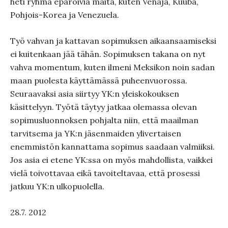
heti ryhmä epäröiviä maita, kuten Venäjä, Kuuba,
Pohjois-Korea ja Venezuela.
Työ vahvan ja kattavan sopimuksen aikaansaamiseksi
ei kuitenkaan jää tähän. Sopimuksen takana on nyt
vahva momentum, kuten ilmeni Meksikon noin sadan
maan puolesta käyttämässä puheenvuorossa.
Seuraavaksi asia siirtyy YK:n yleiskokouksen
käsittelyyn. Työtä täytyy jatkaa olemassa olevan
sopimusluonnoksen pohjalta niin, että maailman
tarvitsema ja YK:n jäsenmaiden ylivertaisen
enemmistön kannattama sopimus saadaan valmiiksi.
Jos asia ei etene YK:ssa on myös mahdollista, vaikkei
vielä toivottavaa eikä tavoiteltavaa, että prosessi
jatkuu YK:n ulkopuolella.
28.7. 2012