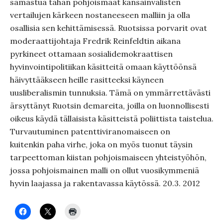
samastua tähän pohjoismaat kansainvälisten
vertailujen kärkeen nostaneeseen malliin ja olla
osallisia sen kehittämisessä. Ruotsissa porvarit ovat
moderaattijohtaja Fredrik Reinfeldtin aikana
pyrkineet ottamaan sosialidemokraattisen
hyvinvointipolitiikan käsitteitä omaan käyttöönsä
häivyttääkseen heille rasitteeksi käyneen
uusliberalismin tunnuksia. Tämä on ymmärrettävästi
ärsyttänyt Ruotsin demareita, joilla on luonnollisesti
oikeus käydä tällaisista käsitteistä poliittista taistelua.
Turvautuminen patenttiviranomaiseen on
kuitenkin paha virhe, joka on myös tuonut täysin
tarpeettoman kiistan pohjoismaiseen yhteistyöhön,
jossa pohjoismainen malli on ollut vuosikymmeniä
hyvin laajassa ja rakentavassa käytössä. 20.3. 2012