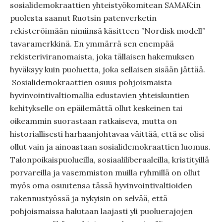
sosialidemokraattien yhteistyökomitean SAMAK:in
puolesta saanut Ruotsin patenverketin
rekisteröimään nimiinsä käsitteen ”Nordisk modell”
tavaramerkkinä. En ymmärrä sen enempää
rekisteriviranomaista, joka tällaisen hakemuksen
hyväksyy kuin puoluetta, joka sellaisen sisään jättää.
Sosialidemokraattien osuus pohjoismaista
hyvinvointivaltiomallia edustavien yhteiskuntien
kehitykselle on epäilemättä ollut keskeinen tai
oikeammin suorastaan ratkaiseva, mutta on
historiallisesti harhaanjohtavaa väittää, että se olisi
ollut vain ja ainoastaan sosialidemokraattien luomus.
Talonpoikaispuolueilla, sosiaaliliberaaleilla, kristityillä
porvareilla ja vasemmiston muilla ryhmillä on ollut
myös oma osuutensa tässä hyvinvointivaltioiden
rakennustyössä ja nykyisin on selvää, että
pohjoismaissa halutaan laajasti yli puoluerajojen