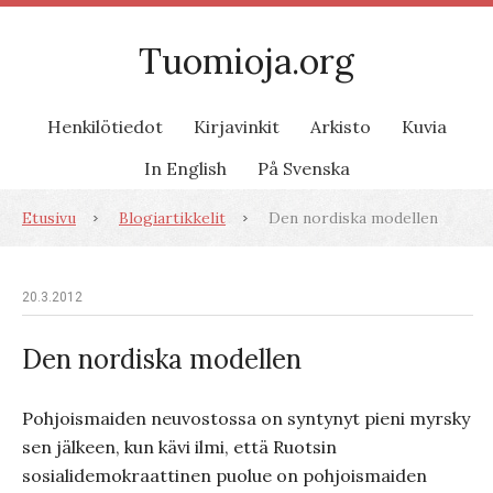
Tuomioja.org
Henkilötiedot
Kirjavinkit
Arkisto
Kuvia
In English
På Svenska
Etusivu
Blogiartikkelit
Den nordiska modellen
20.3.2012
Den nordiska modellen
Pohjoismaiden neuvostossa on syntynyt pieni myrsky
sen jälkeen, kun kävi ilmi, että Ruotsin
sosialidemokraattinen puolue on pohjoismaiden