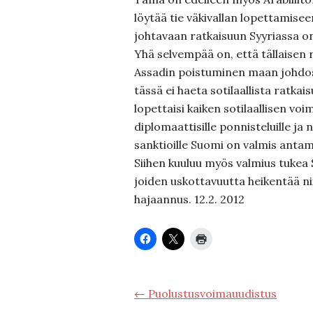
löytää tie väkivallan lopettamise
johtavaan ratkaisuun Syyriassa on
Yhä selvempää on, että tällaisen r
Assadin poistuminen maan johdos
tässä ei haeta sotilaallista ratkai
lopettaisi kaiken sotilaallisen vo
diplomaattisille ponnisteluille ja n
sanktioille Suomi on valmis anta
Siihen kuuluu myös valmius tukea 
joiden uskottavuutta heikentää ni
hajaannus. 12.2. 2012
← Puolustusvoimauudistus