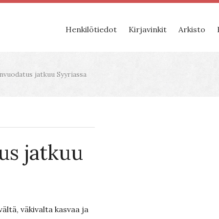
Henkilötiedot
Kirjavinkit
Arkisto
vuodatus jatkuu Syyriassa
s jatkuu
ältä, väkivalta kasvaa ja