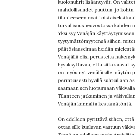
kuolonuhrit lisääntyvät. On valite
mahdollisuudet puuttua jo kohta s
tilanteeseen ovat toistaiseksi ka
turvallisuusneuvostossa kahden
Yksi syy Venäjän käyttäytymiseen
tyytymättömyytensä siihen, mite
päätöslauselmaa heidän mielestään
Venäjällä olisi perusteita näkemyk
hyväksyttävää, että siitä saavat s
on myös nyt venäläisille näytön pa
perinteisesti hyvillä suhteillaan A
saamaan sen luopumaan väkivallan
Tilanteen jatkuminen ja väkivall
Venäjän kannalta kestämätöntä.
On edelleen pyrittävä siihen, ett
ottaa sille kuuluvan vastuun väkiv
Tämä on edelleen myös Arabiliiton 