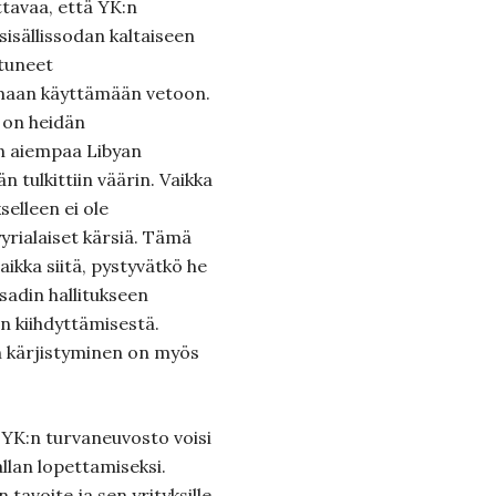
ttavaa, että YK:n
isällissodan kaltaiseen
atuneet
 maan käyttämään vetoon.
 on heidän
n aiempaa Libyan
 tulkittiin väärin. Vaikka
selleen ei ole
yyrialaiset kärsiä. Tämä
ikka siitä, pystyvätkö he
ssadin hallitukseen
 kiihdyttämisestä.
an kärjistyminen on myös
ä YK:n turvaneuvosto voisi
allan lopettamiseksi.
tavoite ja sen yrityksille