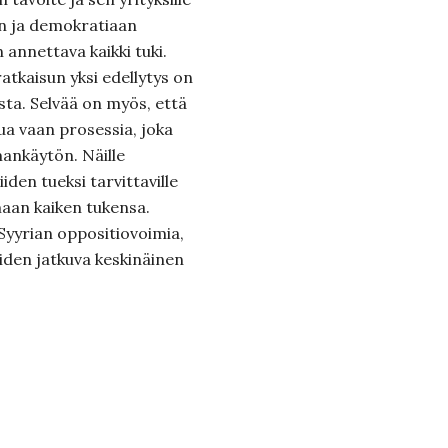
en ja demokratiaan
 annettava kaikki tuki.
atkaisun yksi edellytys on
ta. Selvää on myös, että
sua vaan prosessia, joka
imankäytön. Näille
iiden tueksi tarvittaville
maan kaiken tukensa.
Syyrian oppositiovoimia,
iden jatkuva keskinäinen