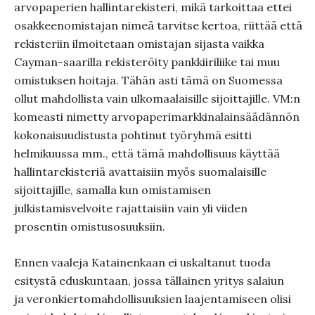
arvopaperien hallintarekisteri, mikä tarkoittaa ettei
osakkeenomistajan nimeä tarvitse kertoa, riittää että
rekisteriin ilmoitetaan omistajan sijasta vaikka
Cayman-saarilla rekisteröity pankkiiriliike tai muu
omistuksen hoitaja. Tähän asti tämä on Suomessa
ollut mahdollista vain ulkomaalaisille sijoittajille. VM:n
komeasti nimetty arvopaperimarkkinalainsäädännön
kokonaisuudistusta pohtinut työryhmä esitti
helmikuussa mm., että tämä mahdollisuus käyttää
hallintarekisteriä avattaisiin myös suomalaisille
sijoittajille, samalla kun omistamisen
julkistamisvelvoite rajattaisiin vain yli viiden
prosentin omistusosuuksiin.
Ennen vaaleja Katainenkaan ei uskaltanut tuoda
esitystä eduskuntaan, jossa tällainen yritys salaiun
ja veronkiertomahdollisuuksien laajentamiseen olisi