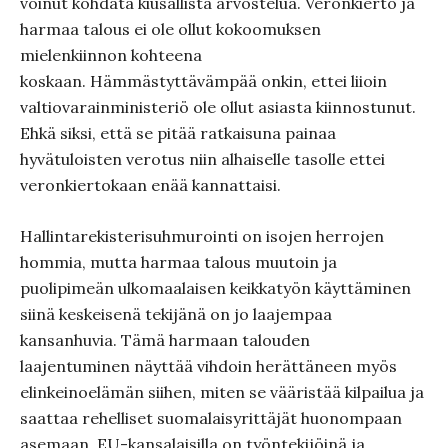
voinut kohdata kiusallista arvostelua. Veronkierto ja
harmaa talous ei ole ollut kokoomuksen
mielenkiinnon kohteena
koskaan. Hämmästyttävämpää onkin, ettei liioin
valtiovarainministeriö ole ollut asiasta kiinnostunut.
Ehkä siksi, että se pitää ratkaisuna painaa
hyvätuloisten verotus niin alhaiselle tasolle ettei
veronkiertokaan enää kannattaisi.
Hallintarekisterisuhmurointi on isojen herrojen
hommia, mutta harmaa talous muutoin ja
puolipimeän ulkomaalaisen keikkatyön käyttäminen
siinä keskeisenä tekijänä on jo laajempaa
kansanhuvia. Tämä harmaan talouden
laajentuminen näyttää vihdoin herättäneen myös
elinkeinoelämän siihen, miten se vääristää kilpailua ja
saattaa rehelliset suomalaisyrittäjät huonompaan
asemaan. EU-kansalaisilla on työntekijöinä ja