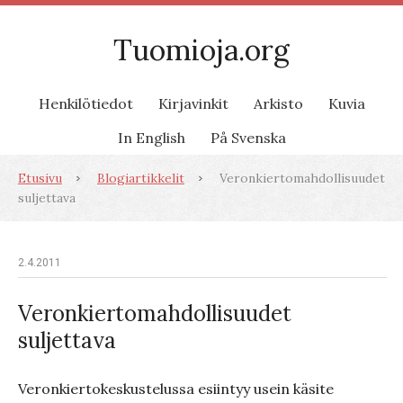
Tuomioja.org
Henkilötiedot
Kirjavinkit
Arkisto
Kuvia
In English
På Svenska
Etusivu
Blogiartikkelit
Veronkiertomahdollisuudet
suljettava
2.4.2011
Veronkiertomahdollisuudet
suljettava
Veronkiertokeskustelussa esiintyy usein käsite