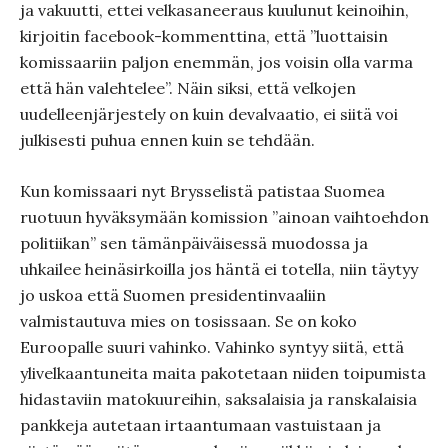
ja vakuutti, ettei velkasaneeraus kuulunut keinoihin,
kirjoitin facebook-kommenttina, että ”luottaisin
komissaariin paljon enemmän, jos voisin olla varma
että hän valehtelee”. Näin siksi, että velkojen
uudelleenjärjestely on kuin devalvaatio, ei siitä voi
julkisesti puhua ennen kuin se tehdään.
Kun komissaari nyt Brysselistä patistaa Suomea
ruotuun hyväksymään komission ”ainoan vaihtoehdon
politiikan” sen tämänpäiväisessä muodossa ja
uhkailee heinäsirkoilla jos häntä ei totella, niin täytyy
jo uskoa että Suomen presidentinvaaliin
valmistautuva mies on tosissaan. Se on koko
Euroopalle suuri vahinko. Vahinko syntyy siitä, että
ylivelkaantuneita maita pakotetaan niiden toipumista
hidastaviin matokuureihin, saksalaisia ja ranskalaisia
pankkeja autetaan irtaantumaan vastuistaan ja