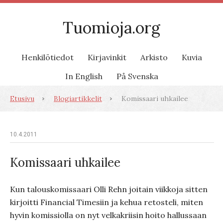
Tuomioja.org
Henkilötiedot
Kirjavinkit
Arkisto
Kuvia
In English
På Svenska
Etusivu
Blogiartikkelit
Komissaari uhkailee
10.4.2011
Komissaari uhkailee
Kun talouskomissaari Olli Rehn joitain viikkoja sitten
kirjoitti Financial Timesiin ja kehua retosteli, miten
hyvin komissiolla on nyt velkakriisin hoito hallussaan