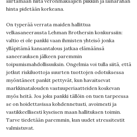
siirtämään niitä veronmaksajien piikkiin ja lainarahan
hinta pidetään korkeana.
On typerää verrata maiden hallittua
velkasaneerausta Lehman Brothersin konkurssiin:
valtio ei ole pankki vaan ihmisten yhteisö jonka
ylläpitämä kansantalous jatkaa elämäänsä
saneerauksen jälkeen paremmin
toipumismahdollisuuksin. Ongelmia voi tulla siitä, että
jotkut riskiluottoja suurten tuottojen odotuksessa
myöntäneet pankit pettyvät, kun havaitsevat
markkinatalouden vastuuperiaatteiden koskevan
myös heitä. Jos joku pankki tällöin on tuen tarpeessa
se on hoidettavissa kohdennetusti, avoimesti ja
vastikkeellisesti kyseisen maan hallituksen toimin.
Tarve tiedetään paremmin, kun uudet stressitestit
valmistuvat.