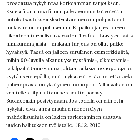
prosenttia nykyhintaa korkeamman tarjouksen.
Kysessä on sama firma, jolle aiemmin toteutettu
autokatsastuksen yksityistäminen on pohjustanut
mukavan monopoliaseman. Kilpailun järjestäneen
liikenteen turvallisuusviraston Trafin – taas yksi näitä
nimikummajaisia – mukaan tarjous on ollut pakko
hyväksyä. Tässä on jälleen surullinen esimerkki siitä,
mihin 90-luvulla alkanut yksityistämis-, ulkoistamis-
ja kilpailuttamisvimma johtaa. Julkisia monopoleja on
syytä usein epäillä, mutta yksiselitteistä on, että vielä
pahempi asia on yksityinen monopoli. Tällaisiahan on
vähitellen kilpailuttamisen kautta päässyt
Suomeenkin pesiytymään. Jos todella on niin että
nykylait eivät anna muuhun menettelyyn
mahdollisuuksia on lakien tarkistaminen saatava
uuden hallituksen työlistalle. 18.12. 2010