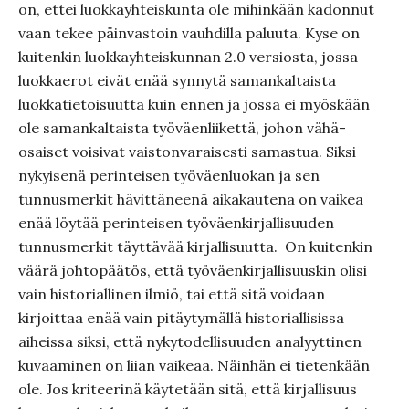
on, ettei luokkayhteiskunta ole mihinkään kadonnut
vaan tekee päinvastoin vauhdilla paluuta. Kyse on
kuitenkin luokkayhteiskunnan 2.0 versiosta, jossa
luokkaerot eivät enää synnytä samankaltaista
luokkatietoisuutta kuin ennen ja jossa ei myöskään
ole samankaltaista työväenliikettä, johon vähä-
osaiset voisivat vaistonvaraisesti samastua. Siksi
nykyisenä perinteisen työväenluokan ja sen
tunnusmerkit hävittäneenä aikakautena on vaikea
enää löytää perinteisen työväenkirjallisuuden
tunnusmerkit täyttävää kirjallisuutta. On kuitenkin
väärä johtopäätös, että työväenkirjallisuuskin olisi
vain historiallinen ilmiö, tai että sitä voidaan
kirjoittaa enää vain pitäytymällä historiallisissa
aiheissa siksi, että nykytodellisuuden analyyttinen
kuvaaminen on liian vaikeaa. Näinhän ei tietenkään
ole. Jos kriteerinä käytetään sitä, että kirjallisuus