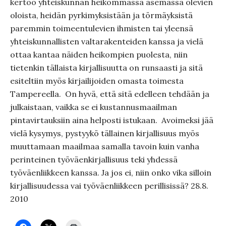
kertoo yhteiskunnan heikommassa asemassa olevien
oloista, heidän pyrkimyksistään ja törmäyksistä
paremmin toimeentulevien ihmisten tai yleensä
yhteiskunnallisten valtarakenteiden kanssa ja vielä
ottaa kantaa näiden heikompien puolesta, niin
tietenkin tällaista kirjallisuutta on runsaasti ja sitä
esiteltiin myös kirjailijoiden omasta toimesta
Tampereella. On hyvä, että sitä edelleen tehdään ja
julkaistaan, vaikka se ei kustannusmaailman
pintavirtauksiin aina helposti istukaan. Avoimeksi jää
vielä kysymys, pystyykö tällainen kirjallisuus myös
muuttamaan maailmaa samalla tavoin kuin vanha
perinteinen työväenkirjallisuus teki yhdessä
työväenliikkeen kanssa. Ja jos ei, niin onko vika silloin
kirjallisuudessa vai työväenliikkeen perillisissä? 28.8.
2010