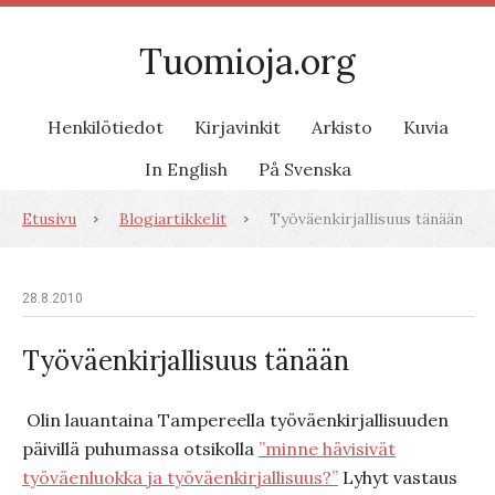
Tuomioja.org
Henkilötiedot
Kirjavinkit
Arkisto
Kuvia
In English
På Svenska
Etusivu
Blogiartikkelit
Työväenkirjallisuus tänään
28.8.2010
Työväenkirjallisuus tänään
Olin lauantaina Tampereella työväenkirjallisuuden
päivillä puhumassa otsikolla
”minne hävisivät
työväenluokka ja työväenkirjallisuus?”
Lyhyt vastaus