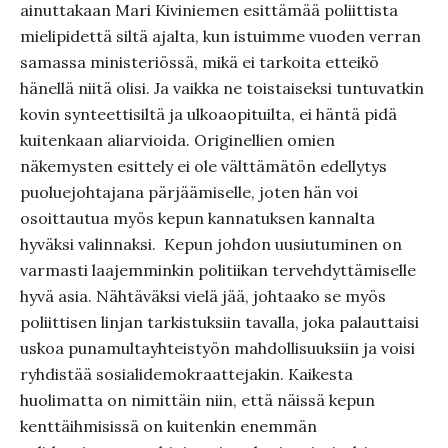
ainuttakaan Mari Kiviniemen esittämää poliittista
mielipidettä siltä ajalta, kun istuimme vuoden verran
samassa ministeriössä, mikä ei tarkoita etteikö
hänellä niitä olisi. Ja vaikka ne toistaiseksi tuntuvatkin
kovin synteettisiltä ja ulkoaopituilta, ei häntä pidä
kuitenkaan aliarvioida. Originellien omien
näkemysten esittely ei ole välttämätön edellytys
puoluejohtajana pärjäämiselle, joten hän voi
osoittautua myös kepun kannatuksen kannalta
hyväksi valinnaksi. Kepun johdon uusiutuminen on
varmasti laajemminkin politiikan tervehdyttämiselle
hyvä asia. Nähtäväksi vielä jää, johtaako se myös
poliittisen linjan tarkistuksiin tavalla, joka palauttaisi
uskoa punamultayhteistyön mahdollisuuksiin ja voisi
ryhdistää sosialidemokraattejakin. Kaikesta
huolimatta on nimittäin niin, että näissä kepun
kenttäihmisissä on kuitenkin enemmän