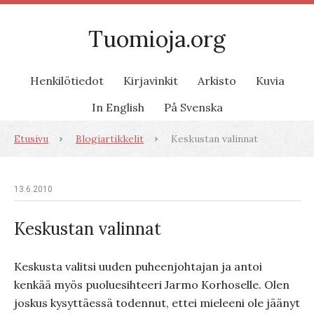
Tuomioja.org
Henkilötiedot
Kirjavinkit
Arkisto
Kuvia
In English
På Svenska
Etusivu
Blogiartikkelit
Keskustan valinnat
13.6.2010
Keskustan valinnat
Keskusta valitsi uuden puheenjohtajan ja antoi
kenkää myös puoluesihteeri Jarmo Korhoselle. Olen
joskus kysyttäessä todennut, ettei mieleeni ole jäänyt