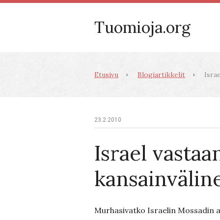
Tuomioja.org
Etusivu
Blogiartikkelit
Israe
23.2.2010
Israel vastaa
kansainvälin
Murhasivatko Israelin Mossadin 