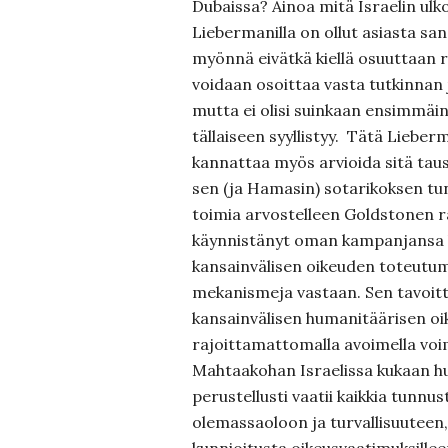
Dubaissa? Ainoa mitä Israelin ulk
Liebermanilla on ollut asiasta san
myönnä eivätkä kiellä osuuttaan ri
voidaan osoittaa vasta tutkinnan 
mutta ei olisi suinkaan ensimmäin
tällaiseen syyllistyy. Tätä Liebe
kannattaa myös arvioida sitä taus
sen (ja Hamasin) sotarikoksen tu
toimia arvostelleen Goldstonen r
käynnistänyt oman kampanjansa k
kansainvälisen oikeuden toteutum
mekanismeja vastaan. Sen tavoit
kansainvälisen humanitäärisen o
rajoittamattomalla avoimella voim
Mahtaakohan Israelissa kukaan h
perustellusti vaatii kaikkia tunn
olemassaoloon ja turvallisuuteen, 