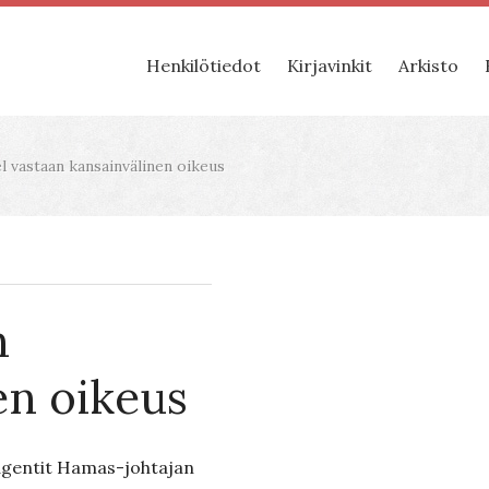
Henkilötiedot
Kirjavinkit
Arkisto
l vastaan kansainvälinen oikeus
n
en oikeus
agentit Hamas-johtajan