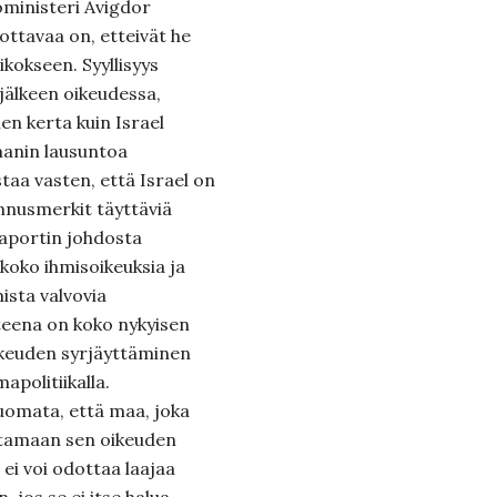
oministeri Avigdor
ottavaa on, etteivät he
kokseen. Syyllisyys
jälkeen oikeudessa,
en kerta kuin Israel
rmanin lausuntoa
taa vasten, että Israel on
nnusmerkit täyttäviä
aportin johdosta
oko ihmisoikeuksia ja
ista valvovia
teena on koko nykyisen
ikeuden syrjäyttäminen
apolitiikalla.
uomata, että maa, joka
ustamaan sen oikeuden
ei voi odottaa laajaa