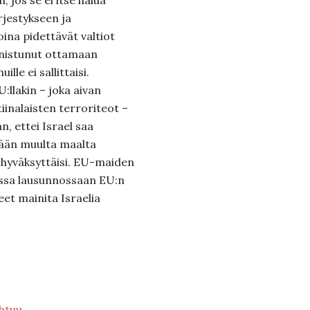
 jos se ei itse halua
rjestykseen ja
ioina pidettävät valtiot
nnistunut ottamaan
ille ei sallittaisi.
:llakin – joka aivan
tiinalaisten terroriteot –
, ettei Israel saa
iltään muulta maalta
a hyväksyttäisi. EU-maiden
ssa lausunnossaan EU:n
eet mainita Israelia
ihtuu