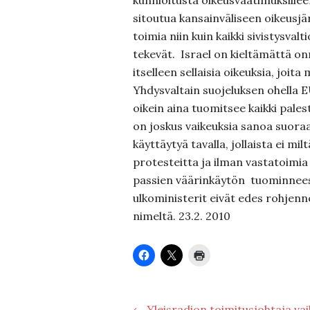
kunnioitusta oikeusvaatimuksilleen,
sitoutua kansainväliseen oikeusjä
toimia niin kuin kaikki sivistysvalt
tekevät. Israel on kieltämättä o
itselleen sellaisia oikeuksia, joita mu
Yhdysvaltain suojeluksen ohella EU
oikein aina tuomitsee kaikki pales
on joskus vaikeuksia sanoa suoraan
käyttäytyä tavalla, jollaista ei m
protesteitta ja ilman vastatoimi
passien väärinkäytön tuominnee
ulkoministerit eivät edes rohjenn
nimeltä. 23.2. 2010
← Yleisradion toimitusjohtaja va