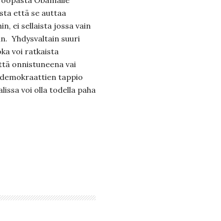
Euroopasta Obamalle
sta että se auttaa
n, ei sellaista jossa vain
. Yhdysvaltain suuri
ka voi ratkaista
tä onnistuneena vai
 demokraattien tappio
issa voi olla todella paha