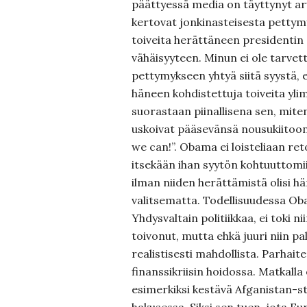
päättyessä media on täyttynyt arvi
kertovat jonkinasteisesta pettym
toiveita herättäneen presidenti
vähäisyyteen. Minun ei ole tarvet
pettymykseen yhtyä siitä syystä, e
häneen kohdistettuja toiveita ylim
suorastaan piinallisena sen, mit
uskoivat pääsevänsä nousukiitoon
we can!”. Obama ei loisteliaan re
itsekään ihan syytön kohtuuttomi
ilman niiden herättämistä olisi h
valitsematta. Todellisuudessa O
Yhdysvaltain politiikkaa, ei toki ni
toivonut, mutta ehkä juuri niin pal
realistisesti mahdollista. Parhai
finanssikriisin hoidossa. Matkalla
esimerkiksi kestävä Afganistan-s