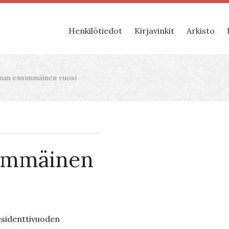
Henkilötiedot
Kirjavinkit
Arkisto
an ensimmäinen vuosi
immäinen
sidenttivuoden