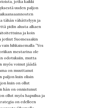
oista, jotka kaikki
yksestä uuden paljon
n aikaansaannosten
ta tähän vähättelyyn ja
ttä pidin alusta alkaen
itoitettuina ja koin
en jotkut Suomessakin
 vain hihkaisemalla ”Yes
toriikan mestarina ole
in odotuksiin, mutta
än myös voinut jäädä
bama on muuttanut
in paljon kuin olisin
jon kuin on ollut
ten hän on onnistunut
 on ollut myös hapuilua ja
trategia on edelleen