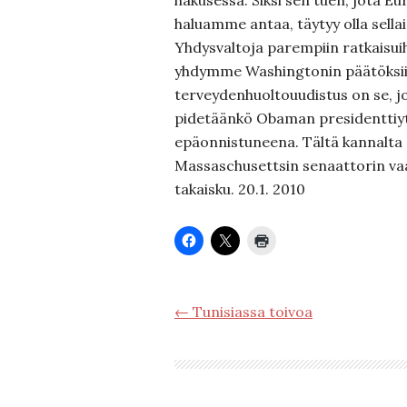
hakusessa. Siksi sen tuen, jota 
haluamme antaa, täytyy olla sellai
Yhdysvaltoja parempiin ratkaisuihi
yhdymme Washingtonin päätöksiin
terveydenhuoltouudistus on se, jo
pidetäänkö Obaman presidenttiyt
epäonnistuneena. Tältä kannalta
Massaschusettsin senaattorin vaal
takaisku. 20.1. 2010
← Tunisiassa toivoa