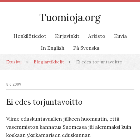
Tuomioja.org
Henkilötiedot
Kirjavinkit
Arkisto
Kuvia
In English
På Svenska
Etusivu
Blogiartikkelit
Ei edes torjuntavoitto
8.6.2009
Ei edes torjuntavoitto
Viime eduskuntavaalien jälkeen huomautin, että
vasemmiston kannatus Suomessa jäi alemmaksi kuin
koskaan yksikamarisen eduskunnan