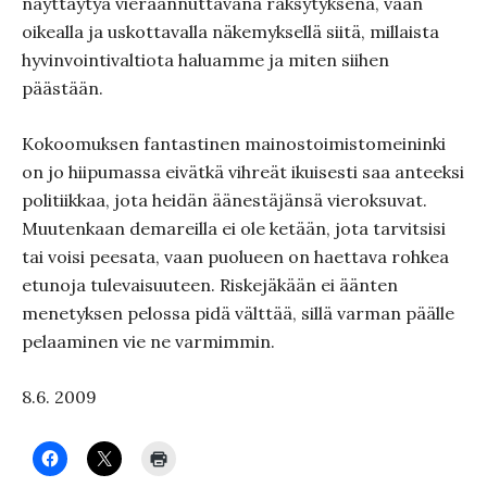
näyttäytyä vieraannuttavana räksytyksenä, vaan
oikealla ja uskottavalla näkemyksellä siitä, millaista
hyvinvointivaltiota haluamme ja miten siihen
päästään.
Kokoomuksen fantastinen mainostoimistomeininki
on jo hiipumassa eivätkä vihreät ikuisesti saa anteeksi
politiikkaa, jota heidän äänestäjänsä vieroksuvat.
Muutenkaan demareilla ei ole ketään, jota tarvitsisi
tai voisi peesata, vaan puolueen on haettava rohkea
etunoja tulevaisuuteen. Riskejäkään ei äänten
menetyksen pelossa pidä välttää, sillä varman päälle
pelaaminen vie ne varmimmin.
8.6. 2009