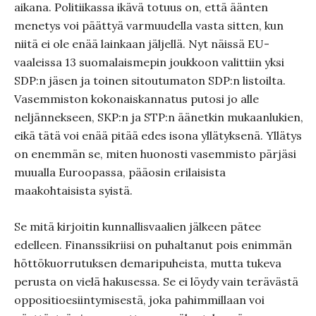
aikana. Politiikassa ikävä totuus on, että äänten
menetys voi päättyä varmuudella vasta sitten, kun
niitä ei ole enää lainkaan jäljellä. Nyt näissä EU-
vaaleissa 13 suomalaismepin joukkoon valittiin yksi
SDP:n jäsen ja toinen sitoutumaton SDP:n listoilta.
Vasemmiston kokonaiskannatus putosi jo alle
neljännekseen, SKP:n ja STP:n äänetkin mukaanlukien,
eikä tätä voi enää pitää edes isona yllätyksenä. Yllätys
on enemmän se, miten huonosti vasemmisto pärjäsi
muualla Euroopassa, pääosin erilaisista
maakohtaisista syistä.
Se mitä kirjoitin kunnallisvaalien jälkeen pätee
edelleen. Finanssikriisi on puhaltanut pois enimmän
höttökuorrutuksen demaripuheista, mutta tukeva
perusta on vielä hakusessa. Se ei löydy vain terävästä
oppositioesiintymisestä, joka pahimmillaan voi