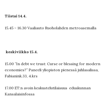
T
iistai 14.4.
15.45 – 16.30 Vaaliauto Ruoholahden metroasemalla
keskiviikko 15.4.
15.00 ”In debt we trust: Curse or blessing for modern
economies?” Paneeli yliopiston pienessä juhlasalissa,
Fabianink.33, 4.krs
17.00 ET:n avoin keskustelutilaisuus eduskunnan
Kansalaisinfossa