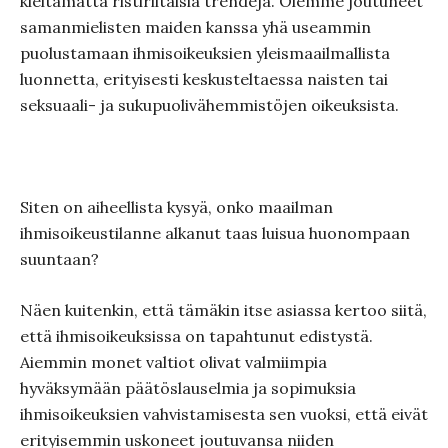
kieltämättä ristiriitaisia trendejä. Olemme joutuneet
samanmielisten maiden kanssa yhä useammin
puolustamaan ihmisoikeuksien yleismaailmallista
luonnetta, erityisesti keskusteltaessa naisten tai
seksuaali- ja sukupuolivähemmistöjen oikeuksista.
Siten on aiheellista kysyä, onko maailman
ihmisoikeustilanne alkanut taas luisua huonompaan
suuntaan?
Näen kuitenkin, että tämäkin itse asiassa kertoo siitä,
että ihmisoikeuksissa on tapahtunut edistystä.
Aiemmin monet valtiot olivat valmiimpia
hyväksymään päätöslauselmia ja sopimuksia
ihmisoikeuksien vahvistamisesta sen vuoksi, että eivät
erityisemmin uskoneet joutuvansa niiden