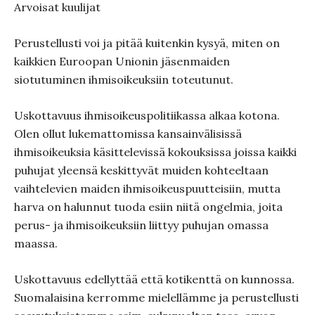
Arvoisat kuulijat
Perustellusti voi ja pitää kuitenkin kysyä, miten on
kaikkien Euroopan Unionin jäsenmaiden
siotutuminen ihmisoikeuksiin toteutunut.
Uskottavuus ihmisoikeuspolitiikassa alkaa kotona.
Olen ollut lukemattomissa kansainvälisissä
ihmisoikeuksia käsittelevissä kokouksissa joissa kaikki
puhujat yleensä keskittyvät muiden kohteeltaan
vaihtelevien maiden ihmisoikeuspuutteisiin, mutta
harva on halunnut tuoda esiin niitä ongelmia, joita
perus- ja ihmisoikeuksiin liittyy puhujan omassa
maassa.
Uskottavuus edellyttää että kotikenttä on kunnossa.
Suomalaisina kerromme mielellämme ja perustellusti