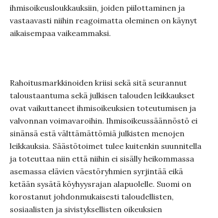
ihmisoikeusloukkauksiin, joiden piilottaminen ja
vastaavasti niihin reagoimatta oleminen on käynyt
aikaisempaa vaikeammaksi.
Rahoitusmarkkinoiden kriisi sekä sitä seurannut
taloustaantuma sekä julkisen talouden leikkaukset
ovat vaikuttaneet ihmisoikeuksien toteutumisen ja
valvonnan voimavaroihin. Ihmisoikeussäännöstö ei
sinänsä estä välttämättömiä julkisten menojen
leikkauksia. Säästötoimet tulee kuitenkin suunnitella
ja toteuttaa niin että niihin ei sisälly heikommassa
asemassa elävien väestöryhmien syrjintää eikä
ketään sysätä köyhyysrajan alapuolelle. Suomi on
korostanut johdonmukaisesti taloudellisten,
sosiaalisten ja sivistyksellisten oikeuksien