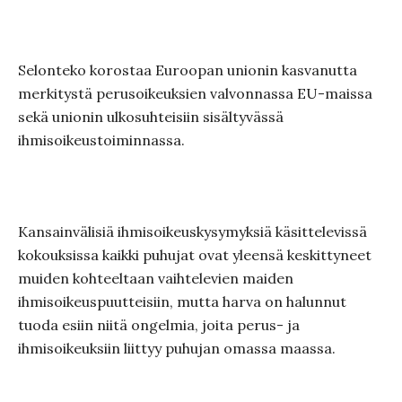
Selonteko korostaa Euroopan unionin kasvanutta
merkitystä perusoikeuksien valvonnassa EU-maissa
sekä unionin ulkosuhteisiin sisältyvässä
ihmisoikeustoiminnassa.
Kansainvälisiä ihmisoikeuskysymyksiä käsittelevissä
kokouksissa kaikki puhujat ovat yleensä keskittyneet
muiden kohteeltaan vaihtelevien maiden
ihmisoikeuspuutteisiin, mutta harva on halunnut
tuoda esiin niitä ongelmia, joita perus- ja
ihmisoikeuksiin liittyy puhujan omassa maassa.