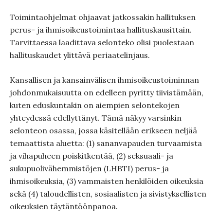
Toimintaohjelmat ohjaavat jatkossakin hallituksen
perus- ja ihmisoikeustoimintaa hallituskausittain.
Tarvittaessa laadittava selonteko olisi puolestaan
hallituskaudet ylittävä periaatelinjaus.
Kansallisen ja kansainvälisen ihmisoikeustoiminnan
johdonmukaisuutta on edelleen pyritty tiivistämään,
kuten eduskuntakin on aiempien selontekojen
yhteydessä edellyttänyt. Tämä näkyy varsinkin
selonteon osassa, jossa käsitellään erikseen neljää
temaattista aluetta: (1) sananvapauden turvaamista
ja vihapuheen poiskitkentää, (2) seksuaali- ja
sukupuolivähemmistöjen (LHBTI) perus- ja
ihmisoikeuksia, (3) vammaisten henkilöiden oikeuksia
sekä (4) taloudellisten, sosiaalisten ja sivistyksellisten
oikeuksien täytäntöönpanoa.