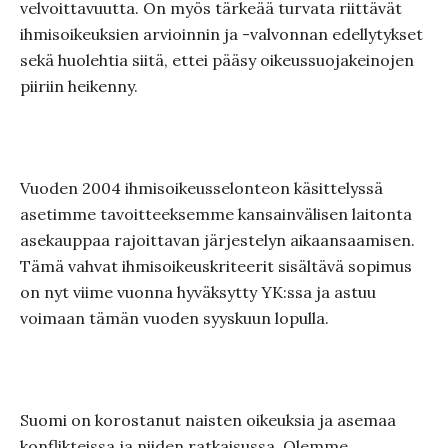
velvoittavuutta. On myös tärkeää turvata riittävät
ihmisoikeuksien arvioinnin ja -valvonnan edellytykset
sekä huolehtia siitä, ettei pääsy oikeussuojakeinojen
piiriin heikenny.
Vuoden 2004 ihmisoikeusselonteon käsittelyssä
asetimme tavoitteeksemme kansainvälisen laitonta
asekauppaa rajoittavan järjestelyn aikaansaamisen.
Tämä vahvat ihmisoikeuskriteerit sisältävä sopimus
on nyt viime vuonna hyväksytty YK:ssa ja astuu
voimaan tämän vuoden syyskuun lopulla.
Suomi on korostanut naisten oikeuksia ja asemaa
konflikteissa ja niiden ratkaisussa. Olemme