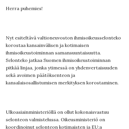
Herra puhemies!
Nyt esiteltävä valtioneuvoston ihmisoikeusselonteko
korostaa kansainvälisen ja kotimaisen
ihmisoikeustoiminnan samansuuntaisuutta.
Selonteko jatkaa Suomen ihmisoikeustoiminnan
pitkää linjaa, jonka ytimessä on yhdenvertaisuuden
sekä avoimen päätöksenteon ja
kansalaisosallistumisen merkityksen korostaminen.
Ulkoasiainministeriöllä on ollut kokonaisvastuu
selonteon valmistelussa. Oikeusministeriö on
koordinoinut selonteon kotimaisten ja EU:a