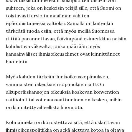
saavutuksistamme esim. sukupuolten tasa-arvon
suhteen, joka on keskeisin tekijä sille, että Suomi on
toistuvasti arvioitu maailman vähiten
epäonnistuneeksi valtioksi. Samalla on kuitenkin
tärkeätä tuoda esiin, että myös meillä Suomessa
riittää parannettavaa, ikävimpänä esimerkkinä naisiin
kohdistuva väkivalta, jonka määrään myös
kansainväliset ihmisoikeuselimet ovat kiinnittäneet
huomiota.
Myös kahden tärkeän ihmisoikeussopimuksen,
vammaisten oikeuksien sopimuksen ja ILOn
alkuperäiskansojen oikeuksia koskevan konvention
ratifiointi tai voimaansaattaminen on kesken, mihin
on kiinnitetty aiheellista huomiota.
Kolmanneksi on korostettava sitä, että uskottavan
ihmisoikeuspolitiikka on sekä alettava kotoa ja oltava