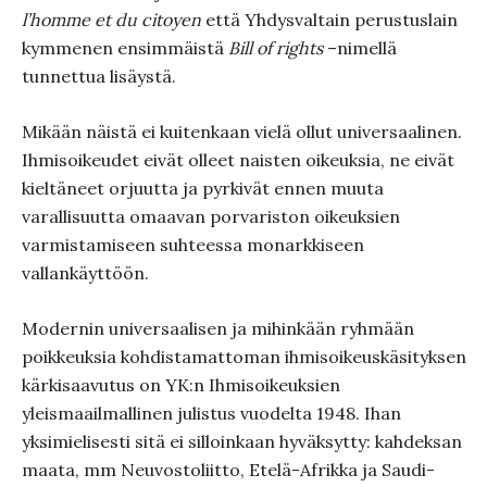
l’homme et du citoyen
että Yhdysvaltain perustuslain
kymmenen ensimmäistä
Bill of rights
–nimellä
tunnettua lisäystä.
Mikään näistä ei kuitenkaan vielä ollut universaalinen.
Ihmisoikeudet eivät olleet naisten oikeuksia, ne eivät
kieltäneet orjuutta ja pyrkivät ennen muuta
varallisuutta omaavan porvariston oikeuksien
varmistamiseen suhteessa monarkkiseen
vallankäyttöön.
Modernin universaalisen ja mihinkään ryhmään
poikkeuksia kohdistamattoman ihmisoikeuskäsityksen
kärkisaavutus on YK:n Ihmisoikeuksien
yleismaailmallinen julistus vuodelta 1948. Ihan
yksimielisesti sitä ei silloinkaan hyväksytty: kahdeksan
maata, mm Neuvostoliitto, Etelä-Afrikka ja Saudi-