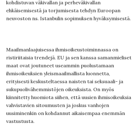
kohdistuvan väkivallan ja perheväkivallan
ehkäisemisestä ja torjumisesta tehdyn Euroopan
neuvoston ns. Istanbulin sopimuksen hyväksymisestä.
Maailmanlaajuisessa ihmisoikeustoiminnassa on
ristiriitaisia trendejä. EU ja sen kanssa samanmieliset
maat ovat joutuneet useammin puolustamaan
ihmisoikeuksien yleismaailmallista luonnetta,
erityisesti keskusteltaessa naisten tai seksuaali- ja
sukupuolivähemmistöjen oikeuksista. On myös
kiinnitetty huomiota siihen, että uusien ihmisoikeuksia
vahvistavien sitoumusten ja joskus vanhojen
uusiminenkin on kohdannut aikaisempaa enemmän
vastustusta.