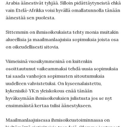
Arabia äänestivät tyhjää. Silloin pidättäytyneistä ehkä
vain Etelä-Afrikka voisi hyvällä omallatunnolla tänään
äänestää sen puolesta.
Sittemmin on ihmisoikeuksista tehty monia muitakin
alueellisia ja maailmanlaajuisia sopimuksia joista osa
on oikeudellisesti sitovia.
Viimeisinä vuosikymmeninä on kuitenkin
osoittautunut vaikeammaksi tehdä uusia sopimuksia
tai saada vanhojen sopimusten sitoutumuksia
uudelleen vahvistetuksi. On kyseenalaistettu,
kykenisikö YK:n yleiskokous enää tänään
hyväksymään ihmisoikeuksien julistusta jos se nyt
ensimmäistä kertaa tulisi äänestykseen.
Maailmanlaajuisessa ihmisoikeustoiminnassa on