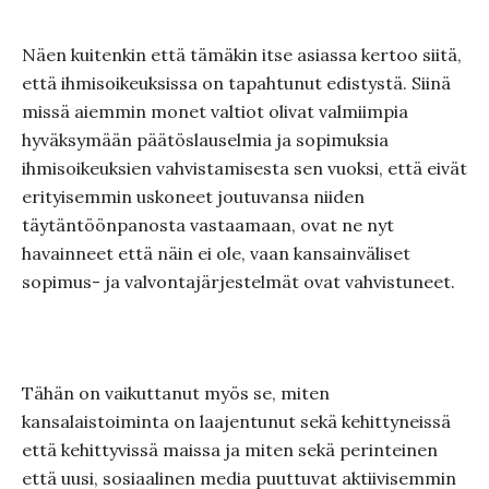
Näen kuitenkin että tämäkin itse asiassa kertoo siitä,
että ihmisoikeuksissa on tapahtunut edistystä. Siinä
missä aiemmin monet valtiot olivat valmiimpia
hyväksymään päätöslauselmia ja sopimuksia
ihmisoikeuksien vahvistamisesta sen vuoksi, että eivät
erityisemmin uskoneet joutuvansa niiden
täytäntöönpanosta vastaamaan, ovat ne nyt
havainneet että näin ei ole, vaan kansainväliset
sopimus- ja valvontajärjestelmät ovat vahvistuneet.
Tähän on vaikuttanut myös se, miten
kansalaistoiminta on laajentunut sekä kehittyneissä
että kehittyvissä maissa ja miten sekä perinteinen
että uusi, sosiaalinen media puuttuvat aktiivisemmin