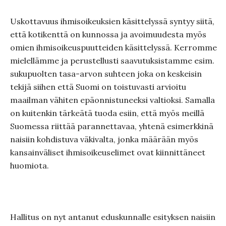
Uskottavuus ihmisoikeuksien käsittelyssä syntyy siitä,
että kotikenttä on kunnossa ja avoimuudesta myös
omien ihmisoikeuspuutteiden käsittelyssä. Kerromme
mielellämme ja perustellusti saavutuksistamme esim.
sukupuolten tasa-arvon suhteen joka on keskeisin
tekijä siihen että Suomi on toistuvasti arvioitu
maailman vähiten epäonnistuneeksi valtioksi. Samalla
on kuitenkin tärkeätä tuoda esiin, että myös meillä
Suomessa riittää parannettavaa, yhtenä esimerkkinä
naisiin kohdistuva väkivalta, jonka määrään myös
kansainväliset ihmisoikeuselimet ovat kiinnittäneet
huomiota.
Hallitus on nyt antanut eduskunnalle esityksen naisiin