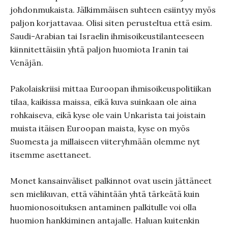
johdonmukaista. Jälkimmäisen suhteen esiintyy myös
paljon korjattavaa. Olisi siten perusteltua että esim.
Saudi-Arabian tai Israelin ihmisoikeustilanteeseen
kiinnitettäisiin yhtä paljon huomiota Iranin tai
Venäjän.
Pakolaiskriisi mittaa Euroopan ihmisoikeuspolitiikan
tilaa, kaikissa maissa, eikä kuva suinkaan ole aina
rohkaiseva, eikä kyse ole vain Unkarista tai joistain
muista itäisen Euroopan maista, kyse on myös
Suomesta ja millaiseen viiteryhmään olemme nyt
itsemme asettaneet.
Monet kansainväliset palkinnot ovat usein jättäneet
sen mielikuvan, että vähintään yhtä tärkeätä kuin
huomionosoituksen antaminen palkitulle voi olla
huomion hankkiminen antajalle. Haluan kuitenkin