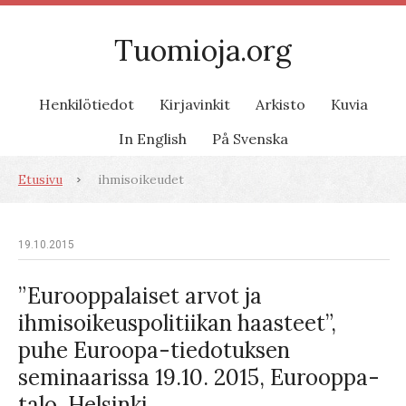
Tuomioja.org
Henkilötiedot
Kirjavinkit
Arkisto
Kuvia
In English
På Svenska
Etusivu
ihmisoikeudet
19.10.2015
”Eurooppalaiset arvot ja
ihmisoikeuspolitiikan haasteet”,
puhe Euroopa-tiedotuksen
seminaarissa 19.10. 2015, Eurooppa-
talo, Helsinki