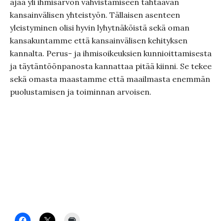
ajaa yli ihmisarvon vahvistamiseen tähtäävän
kansainvälisen yhteistyön. Tällaisen asenteen
yleistyminen olisi hyvin lyhytnäköistä sekä oman
kansakuntamme että kansainvälisen kehityksen
kannalta. Perus- ja ihmisoikeuksien kunnioittamisesta
ja täytäntöönpanosta kannattaa pitää kiinni. Se tekee
sekä omasta maastamme että maailmasta enemmän
puolustamisen ja toiminnan arvoisen.