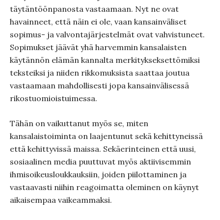
täytäntöönpanosta vastaamaan. Nyt ne ovat
havainneet, että näin ei ole, vaan kansainväliset
sopimus- ja valvontajärjestelmät ovat vahvistuneet.
Sopimukset jäävät yhä harvemmin kansalaisten
käytännön elämän kannalta merkitykseksettömiksi
teksteiksi ja niiden rikkomuksista saattaa joutua
vastaamaan mahdollisesti jopa kansainvälisessä
rikostuomioistuimessa.
Tähän on vaikuttanut myös se, miten
kansalaistoiminta on laajentunut sekä kehittyneissä
että kehittyvissä maissa. Sekäerinteinen että uusi,
sosiaalinen media puuttuvat myös aktiivisemmin
ihmisoikeusloukkauksiin, joiden piilottaminen ja
vastaavasti niihin reagoimatta oleminen on käynyt
aikaisempaa vaikeammaksi.