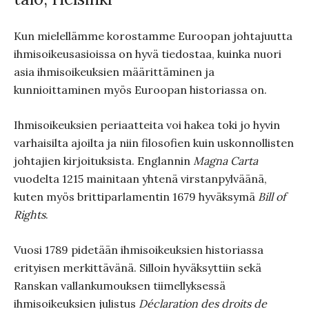
Kun mielellämme korostamme Euroopan johtajuutta
ihmisoikeusasioissa on hyvä tiedostaa, kuinka nuori
asia ihmisoikeuksien määrittäminen ja
kunnioittaminen myös Euroopan historiassa on.
Ihmisoikeuksien periaatteita voi hakea toki jo hyvin
varhaisilta ajoilta ja niin filosofien kuin uskonnollisten
johtajien kirjoituksista. Englannin
Magna Carta
vuodelta 1215 mainitaan yhtenä virstanpylväänä,
kuten myös brittiparlamentin 1679 hyväksymä
Bill of
Rights
.
Vuosi 1789 pidetään ihmisoikeuksien historiassa
erityisen merkittävänä. Silloin hyväksyttiin sekä
Ranskan vallankumouksen tiimellyksessä
ihmisoikeuksien julistus
Déclaration des droits de