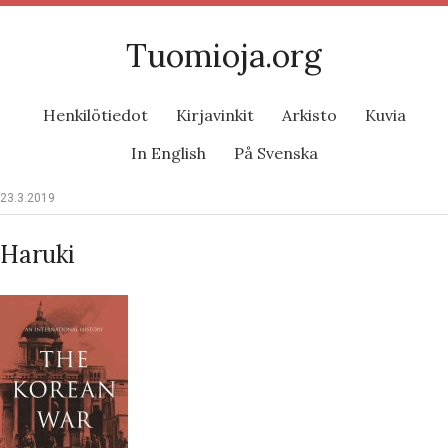
Tuomioja.org
Henkilötiedot
Kirjavinkit
Arkisto
Kuvia
In English
På Svenska
23.3.2019
Haruki