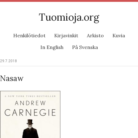
Tuomioja.org
Henkilötiedot
Kirjavinkit
Arkisto
Kuvia
In English
På Svenska
29.7.2018
Nasaw