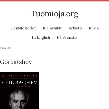
Tuomioja.org
Henkilötiedot
Kirjavinkit
Arkisto
Kuvia
In English
På Svenska
24.6.2018
Gorbatshov