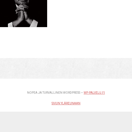
NOPEA JA TURVALLINEN WORDPRESS —
WP-PALVELU.FI
SIVUN YLÄREUNAAN