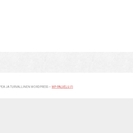
EA JA TURVALLINEN WORDPRESS —
WP-PALVELU.FI