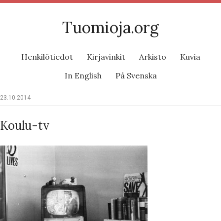
Tuomioja.org
Henkilötiedot
Kirjavinkit
Arkisto
Kuvia
In English
På Svenska
23.10.2014
Koulu-tv