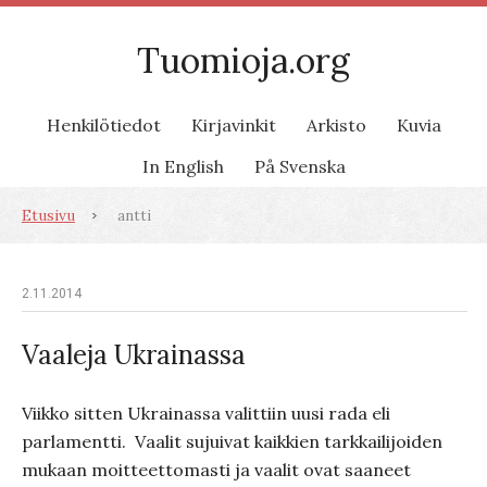
Tuomioja.org
Henkilötiedot
Kirjavinkit
Arkisto
Kuvia
In English
På Svenska
Etusivu
antti
2.11.2014
Vaaleja Ukrainassa
Viikko sitten Ukrainassa valittiin uusi rada eli
parlamentti. Vaalit sujuivat kaikkien tarkkailijoiden
mukaan moitteettomasti ja vaalit ovat saaneet