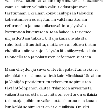
Vaalit eivät siten Ukrainan ongelmia vielä ratkaisseet
vaan se, miten valmiita valitut edustajat ovat
tarttumaan Ukrainan konkurssikypsän talouden
kohentamisen edellyttämiin välttämättömiin
reformeihin ja maan oikeusvaltiota jäytävän
korruption kitkemiseen. Maa hakee ja tarvitsee
miljardeittain tukea EU:lta ja kansainvälisiltä
rahoitusinstituutioilta, mutta sen on oltava tiukan
ehdollista niin varojen käytön läpinäkyvyyden kuin
taloudellisten ja poliittisten reformien suhteen.
Maan eheyden ja suvereniteetin palauttamiseksi ei
ole näköpiirissä muuta tietä kuin Minskissä Ukrainan
ja Venäjän presidenttien tekemien sopimusten
täytäntöönpanon kautta. Tilanteen arvioimista
vaikeuttaa se, että siitä mitä on sovittu on erilaisia
tulkintoja, joihin on vaikea ottaa kantaa niin kauan
kun kaikki sopimukset eivät ole julkisia. On silti