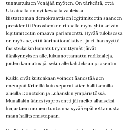
tunnustuksen Venäjää myöten. On tärkeätä, että
Ukrainalla on nyt keväällä vaaleissa
kiistattoman demokraattisen legitimiteetin saaneen
presidentti Poroshenkon rinnalla myös yhtä selvän
legitimiteetin omaava parlamentti. Hyvää tuloksessa
on myös se, että äärinationalistiset ja ei ihan syyttä
fasisteiksikin leimatut ryhmittymät jäivät
äänikynnyksen alle, lukuunottamatta radikaaleja,
joiden kannatus jäi sekin alle kahdeksan prosentin.
Kaikki eivät kuitenkaan voineet äänestää sen
enempää Krimillä kuin separatistien hallitsemilla
alueilla Donetskin ja Luhanskin ympäristössä.
Muuallakin äänestysprosentti jäi melko alhaiseksi,
heijastaen monien tuntemaa syvää epäluottamusta
maan hallitsemistapaan.