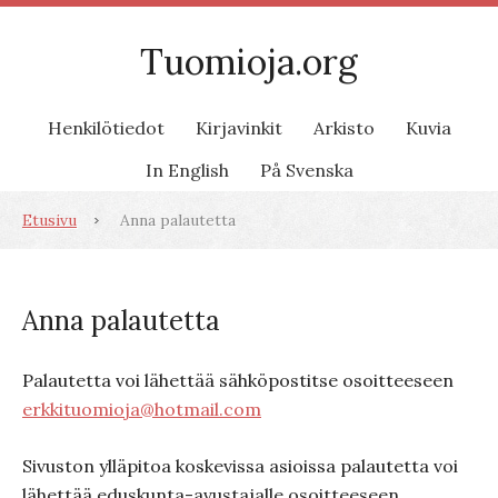
Tuomioja.org
Henkilötiedot
Kirjavinkit
Arkisto
Kuvia
In English
På Svenska
Etusivu
Anna palautetta
Anna palautetta
Palautetta voi lähettää sähköpostitse osoitteeseen
erkkituomioja@hotmail.com
Sivuston ylläpitoa koskevissa asioissa palautetta voi
lähettää eduskunta-avustajalle osoitteeseen